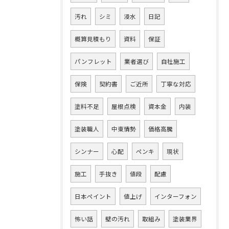
汚れ
シミ
浸水
日記
概算見積もり
資料
保証
パンフレット
業者選び
自社施工
保険
契約書
ご近所
丁寧な対応
塗料不足
屋根点検
資本金
内装
塗装職人
中東情勢
価格高騰
シンナー
心配
ペンキ
現状
施工
手抜き
値段
配慮
日本ペイント
値上げ
インターフォン
怖い話
壁の汚れ
取組み
塗装業界