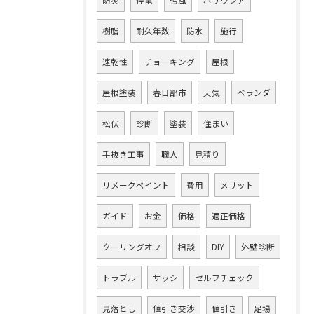
防災
停電
強風
ポリウレア
樹脂
耐久年数
防水
施行
速乾性
チョーキング
屋根
屋根塗装
春日部市
天気
ベランダ
松伏
診断
塗装
住まい
手抜き工事
職人
見積り
リメークペイント
費用
メリット
ガイド
お金
価格
適正価格
クーリングオフ
相談
DIY
外壁診断
トラブル
サッシ
セルフチェック
見落とし
値引き交渉
値引き
足場