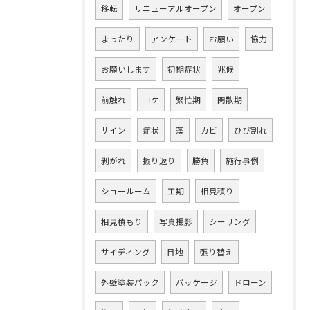
移転
リニューアルオープン
オープン
まったり
アンケート
お願い
協力
お願いします
初期症状
兆候
前触れ
コケ
繁忙期
閑散期
サイン
症状
藻
カビ
ひび割れ
剥がれ
振り返り
勝負
施行事例
ショールーム
工期
相見積り
相見積もり
写真撮影
シーリング
サイディング
目地
張り替え
外壁塗装パック
パッケージ
ドローン