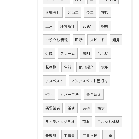
お知らせ
2025年
今年
挨拶
正月
謹賀新年
2026年
抱負
お役立ち情報
即断
スピード
知見
近隣
クレーム
説明
苦しい
転換期
名前
他己紹介
信用
アスベスト
ノンアスベスト屋根材
劣化
カバー工法
葺き替え
悪質業者
騙す
破損
壊す
サイディング目地
雨水
モルタル外壁
失敗談
工事費
工事不良
丁寧