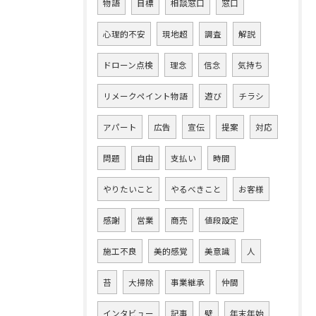
物語
目標
相談窓口
窓口
心理的不安
現地超
調査
解説
ドローン点検
理念
信念
気持ち
リメークペイント物語
遊び
チラシ
アパート
広告
宣伝
提案
対応
問題
自由
支払い
時間
やりたいこと
やるべきこと
お客様
感謝
営業
商売
値段設定
施工不良
美的感覚
美意識
人
苔
大掃除
事業継承
仲間
インタビュー
記事
壁
年末年始