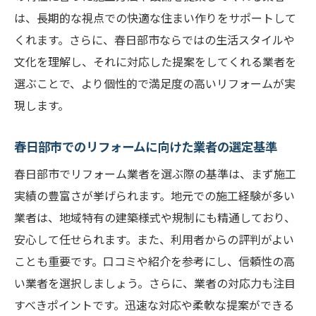
準とは
は、長期的な視点での快適な住まい作りをサポートして
春日部市で信頼性の高いリフォーム業者を
くれます。さらに、春日部市ならではの生活スタイルや
選ぶ方法
文化を理解し、それに対応した提案をしてくれる業者を
春日部市で安心して任せられるリフォーム
選ぶことで、より個性的で満足度の高いリフォームが実
業者の見つけ方
現します。
春日部市のリフォーム業者選びで失敗しな
いためのステップ
春日部市でのリフォームに向けた業者の選定基準
春日部市でのリフォーム業者の信頼性を確
春日部市でリフォーム業者を選ぶ際の基準は、まず施工
認するチェックリスト
実績の豊富さが挙げられます。地元での施工経験が多い
春日部市でのリフォーム計画を成功させるため
業者は、地域特有の建築様式や規制にも精通しており、
の重要な業者選び
安心して任せられます。また、利用者からの評判がよい
春日部市のリフォーム計画に必要な業者選
ことも重要です。口コミや紹介を参考にし、信頼性の高
びのポイント
い業者を選択しましょう。さらに、業者の対応力も注目
すべきポイントです。迅速な対応や柔軟な提案ができる
春日部市でのリフォームを成功させる業者