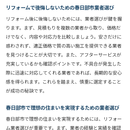
指すポイント
リフォームで後悔しないための春日部市業者選び
リフォーム成功の秘訣を春日部市の専門家
リフォーム後に後悔しないためには、業者選びが鍵を握
と探る
ります。まず、見積もりを複数の業者から取り、価格だ
春日部市でのリフォーム成功を導く業者と
けでなく、内容や対応力を比較しましょう。安さだけに
の連携方法
惑わされず、適正価格で質の高い施工を提供できる業者
春日部市でリフォームを成功に導くための
を見つけることが大切です。また、アフターサービスが
業者選び
充実しているかも確認ポイントです。不具合が発生した
春日部市のリフォーム業者と成功を共有す
際に迅速に対応してくれる業者であれば、長期的な安心
る方法
感を得られます。これらを踏まえ、慎重に選定すること
リフォーム成功の鍵を握る春日部市の業者
が成功の秘訣です。
との関係構築
春日部市で理想の住まいを実現するための業者選び
春日部市で理想の住まいを実現するためには、リフォー
ム業者選びが重要です。まず、業者の経験と実績を確認