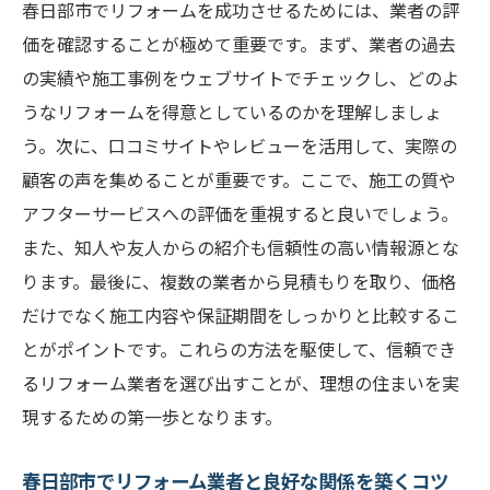
春日部市でリフォームを成功させるためには、業者の評
部市でのメリット
価を確認することが極めて重要です。まず、業者の過去
春日部市の地元密着型リフォーム業者が信
の実績や施工事例をウェブサイトでチェックし、どのよ
頼される理由
うなリフォームを得意としているのかを理解しましょ
春日部市で安心して依頼できる地元密着型
う。次に、口コミサイトやレビューを活用して、実際の
業者の特徴
顧客の声を集めることが重要です。ここで、施工の質や
アフターサービスへの評価を重視すると良いでしょう。
地元密着型リフォーム業者が春日部市で評
また、知人や友人からの紹介も信頼性の高い情報源とな
価される理由
ります。最後に、複数の業者から見積もりを取り、価格
春日部市の地元密着型リフォーム業者の安
だけでなく施工内容や保証期間をしっかりと比較するこ
心ポイント
とがポイントです。これらの方法を駆使して、信頼でき
デザイン性を重視した春日部市のリフォームオ
るリフォーム業者を選び出すことが、理想の住まいを実
プションを選ぶヒント
現するための第一歩となります。
春日部市でのデザイン性の高いリフォーム
業者選びのコツ
春日部市でリフォーム業者と良好な関係を築くコツ