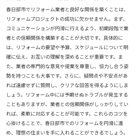
春日部市でスタイリッシュなリフォームを
春日部市でリフォーム業者と良好な関係を築くことは、
実現する方法
リフォームプロジェクトの成功に欠かせません。まず、
デザインを重視する春日部市内のリフォー
コミュニケーションが円滑に行えるよう、初期段階で業
ム業者の選び方
者との信頼関係を構築することが大切です。具体的に
春日部市でのデザイン性豊かなリフォーム
は、リフォームの要望や予算、スケジュールについて明
を叶える秘訣
確に伝え、お互いの理解を深めることが重要です。ま
春日部市でのデザイン性を追求するリフォ
た、業者の専門的な意見や提案を尊重し、協力し合う姿
ームオプション
勢を持つことも大事です。さらに、疑問点や不安点があ
春日部市で理想的なデザインリフォームを
れば遠慮せずに質問し、クリアな回答を得るようにしま
実現する選択肢
しょう。リフォーム中には予期せぬトラブルが発生する
こともありますが、業者との信頼関係がしっかりしてい
春日部市で快適な住まいをリフォームで実現す
れば、柔軟に対応することが可能です。これらのコツを
るための業者選び
心掛けることで、春日部市でのリフォームを円滑に進
春日部市で快適な住まいを実現するリフォ
め、理想の住まいを手に入れることができるでしょう。
ーム業者の選択