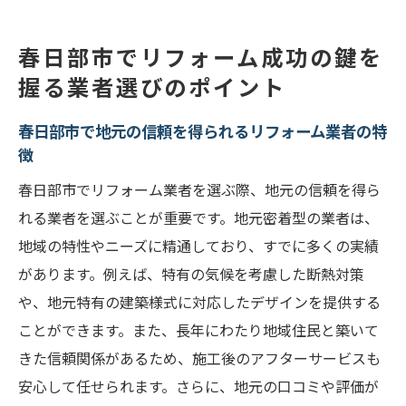
特有のポイント
春日部市でのリフォームに向けた業者の選
春日部市でリフォーム成功の鍵を
定基準
握る業者選びのポイント
春日部市でのリフォーム業者選びに役立つ
ヒント
春日部市で地元の信頼を得られるリフォーム業者の特
徴
春日部市のリフォーム業者の評価を確認す
る方法
春日部市でリフォーム業者を選ぶ際、地元の信頼を得ら
春日部市でリフォーム業者と良好な関係を
れる業者を選ぶことが重要です。地元密着型の業者は、
築くコツ
地域の特性やニーズに精通しており、すでに多くの実績
があります。例えば、特有の気候を考慮した断熱対策
理想の住まい実現へ春日部市のリフォーム業者
や、地元特有の建築様式に対応したデザインを提供する
を賢く選ぶ方法
ことができます。また、長年にわたり地域住民と築いて
春日部市のリフォーム業者の選び方ガイド
きた信頼関係があるため、施工後のアフターサービスも
リフォームで後悔しないための春日部市業
安心して任せられます。さらに、地元の口コミや評価が
者選び