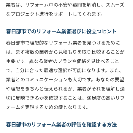
業者は、リフォーム中の不安や疑問を解消し、スムーズ
の選び方
なプロジェクト進行をサポートしてくれます。
リフォーム計画を成功に導くための春日部
市業者選び
春日部市でのリフォーム業者選びに役立つヒント
春日部市で理想のリフォームを実現するた
春日部市で理想的なリフォーム業者を見つけるために
めの業者選定
は、まず複数の業者から見積もりを取り比較することが
春日部市でのリフォーム計画における業者
重要です。異なる業者のプランや価格を見比べること
選びの重要性
で、自分に合った最適な選択が可能になります。また、
春日部市でリフォーム業者を選ぶ際に知っ
業者とのコミュニケーションも大切です。あなたの要望
ておくべきこと
や理想をきちんと伝えられるか、業者がそれを理解し適
地元密着型の春日部市リフォーム業者が提供す
切に反映できるかを確認することは、満足度の高いリフ
る安心の理由
ォームを実現するための鍵となります。
春日部市の地元密着型リフォーム業者の特
長
春日部市のリフォーム業者の評価を確認する方法
地元密着型業者を選ぶことで得られる春日