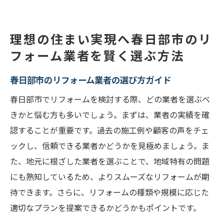
リフォームによって春日部市で快適な空間
を作る方法
理想の住まい実現へ春日部市のリ
快適な住まいを春日部市で実現するための
フォーム業者を賢く選ぶ方法
業者選びのポイント
春日部市のリフォーム業者の選び方ガイド
春日部市での快適な住まい作りにおける業
者選びの重要性
春日部市でリフォームを検討する際、どの業者を選ぶべ
春日部市でリフォームによる快適空間を創
きかと悩む方も多いでしょう。まずは、業者の実績を確
出する方法
認することが重要です。過去の施工例や顧客の声をチェ
ックし、信頼できる業者かどうかを見極めましょう。ま
春日部市で快適な住まいを実現するための
た、地元に根ざした業者を選ぶことで、地域特有の問題
リフォーム戦略
にも熟知しているため、よりスムーズなリフォームが期
リフォーム成功の秘訣を春日部市の業者と共に
待できます。さらに、リフォームの種類や規模に応じた
探る
適切なプランを提案できるかどうかもポイントです。
春日部市のリフォーム業者と共に成功を目