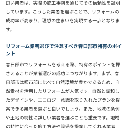
良い業者は、実際の施工事例を通じてその信頼性を証明
春日部市で理想の住まいを実現するための
しています。こうした業者を選ぶことで、リフォームの
業者選び
成功率が高まり、理想の住まいを実現する一歩となりま
春日部市のリフォーム業者を選ぶ際の重要
す。
なポイント
春日部市でのリフォーム業者選びにおける
リフォーム業者選びで注意すべき春日部市特有のポイ
ント
良質な情報源
春日部市でリフォーム業者を選ぶ際の比較
春日部市でリフォームを考える際、特有のポイントを押
ポイント
さえることが業者選びの成功につながります。まず、春
日部市は都市部に比べて自然環境が豊かであるため、自
信頼できるリフォーム業者を春日部市で見つけ
然素材を活用したリフォームが人気です。自然と調和し
るステップ
たデザインや、エコロジー意識を取り入れたプランを提
春日部市のリフォーム業者を選ぶための具
案できる業者を選ぶと良いでしょう。また、地域の条例
体的な手順
や土地の特性に詳しい業者を選ぶことも重要です。地域
春日部市でリフォーム業者を信頼できる基
の特性に合った施工方法や設備を提案してくれる業者