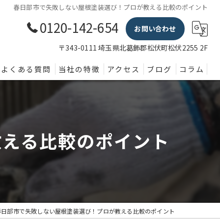
春日部市で失敗しない屋根塗装選び！プロが教える比較のポイント
0120-142-654
お問い合わせ
〒343-0111 埼玉県北葛飾郡松伏町松伏2255 2F
よくある質問
当社の特徴
アクセス
ブログ
コラム
外壁塗装
屋根
教える比較のポイント
内装
防水
水回り
春日部市で失敗しない屋根塗装選び！プロが教える比較のポイント