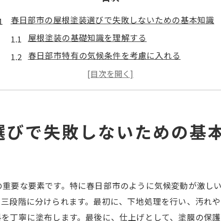
春日部市の屋根塗装選びで失敗しないための基本知識
屋根塗装の基礎知識を理解する
春日部市特有の気候条件を考慮に入れる
耐久性と美観を兼ね備えた塗料選び
施工前に考慮すべき重要ポイント
適正な見積もりの取得方法
選びで失敗しないための基
塗装後のメンテナンスの重要性
地域密着型の屋根塗装業者を選ぶ重要性
地元業者の信頼性と実績を確認する
地域密着型業者のメリットを知る
の重要な要素です。特に春日部市のように気候変動が激し
口コミと評判の調査方法
く三段階に分けられます。最初に、下地処理を行い、汚れ
地元業者とのコミュニケーションのコツ
料を丁寧に塗布します。最後に、仕上げとして、塗膜の保護