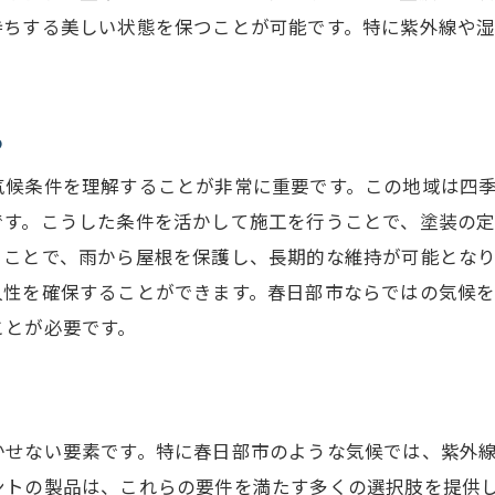
持ちする美しい状態を保つことが可能です。特に紫外線や
春日部市内での事例紹介
アフターサービスの充実度をチェック
春日部市の気候に適した屋根塗料の選び方
る
春日部市の気候に強い塗料とは
気候条件を理解することが非常に重要です。この地域は四
雨や紫外線に対する耐性を確認
です。こうした条件を活かして施工を行うことで、塗装の
防水性と耐熱性の重要性
ることで、雨から屋根を保護し、長期的な維持が可能とな
季節ごとの塗料選びのポイント
久性を確保することができます。春日部市ならではの気候
色選びがもたらす効果
ことが必要です。
エコフレンドリーな塗料選択
プロが教える屋根塗装業者の信頼性の見極め方
信頼できる業者の見分け方
かせない要素です。特に春日部市のような気候では、紫外
契約前に確認するべき書類
ントの製品は、これらの要件を満たす多くの選択肢を提供