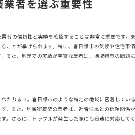
装業者を選ぶ重要性
質を重視した屋根塗装で家を守るための最良の方法
高品質塗装で得られる安心感
住宅寿命を延ばす塗装の重要性
信頼できる材料選定のポイント
元業者の信頼性と実績を確認することは非常に重要です。
することが挙げられます。特に、春日部市の気候や住宅事
プロフェッショナルによる施工の重要性
す。また、地元での実績が豊富な業者は、地域特有の問題
家族の健康を守るための塗装選び
未来のメンテナンス費用を見据える
にわたります。春日部市のような特定の地域に密着してい
ます。また、地域密着型の業者は、近隣住民との信頼関係
ます。さらに、トラブルが発生した際にも迅速に対応して