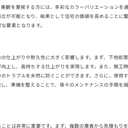
施工実績の確認方法
。美観を重視する方には、多彩なカラーバリエーションを
業者との信頼関係を築く方法
両立が可能となり、結果として住宅の価値を高めることに
不安を解消するための質問集
要な要素となります。
トラブル回避のための対策
価格だけでない！春日部市で屋根塗装を選ぶ際の注意
価格と品質のバランスを考える
後の仕上がりや耐久性に大きく影響します。まず、下地処
見積もりの比較ポイント
が向上し、長持ちする仕上がりを実現します。また、施工
安価な塗料に潜むリスク
中のトラブルを未然に防ぐことができます。さらに、使用
握し、準備を整えることで、後々のメンテナンスの手間を
長期的なコストパフォーマンス
保証期間と内容を確認
追加費用の発生を防ぐ方法
長持ちする屋根を手に入れるための塗料選びのコツ
ることは非常に重要です。まず、複数の業者から見積もり
耐久性に優れた塗料の特徴