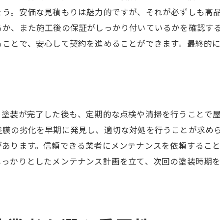
ょう。安価な見積もりは魅力的ですが、それが必ずしも高
塗料の成分を理解する
るか、また施工後の保証がしっかり付いているかを確認す
塗料メーカーの選び方
ることで、安心して契約を進めることができます。最終的
再塗装のタイミングを知る
適切なメンテナンス方法
環境に配慮した塗料の選択
春日部市特有の住宅環境に合う屋根塗装の秘訣
。塗装が完了した後も、定期的な点検や清掃を行うことで
地域特有の住宅スタイルに合った塗装
塗膜の劣化を早期に発見し、適切な対処を行うことが求め
春日部市の住宅地図から考える塗装選び
があります。信頼できる業者にメンテナンスを依頼するこ
自然環境に適応する塗料の選び方
しっかりとしたメンテナンス計画を立て、次回の塗装時期
近隣住宅との調和を考慮する
歴史ある住宅の保護と塗装
未来を見据えた塗装の選択