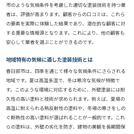
ト
市のような気候条件を考慮した適切な塗装技術を持つ業
地域密着型業者のメリットと選び方
者は、評価が高まります。顧客からの口コミは、これら
信頼性を見極めるための具体的な質問
の要素を実際に体験した結果であり、潜在的な顧客に対
認定資格と施工実績の確認ポイント
する重要な情報源となります。これにより、他の顧客も
安心して業者を選ぶことができるのです。
春日部市内での長年の実績と評判を探る
外壁塗装業者の選択で失敗しないために
地域特有の気候に適した塗装技術とは
口コミで見えてくる信頼できる業者の姿
春日部市は、四季を通じて様々な気候条件にさらされる
春日部市周辺の外壁塗装業者の口コミを徹底分
地域です。夏は高温多湿で、冬は寒冷な気候が特徴で
析
す。このような環境に対応するために、外壁塗装には耐
口コミから分かる優良業者の共通点
久性の高い塗料と技術が求められます。例えば、夏場の
ネガティブな口コミから学ぶ注意点
高温に耐えられる熱反射性の塗料や、冬場の寒さをしの
地域の口コミサイトを活用する方法
ぐ断熱性の高い塗料が選ばれることが一般的です。これ
口コミ分析から見える業者の得意分野
らの塗料は、外壁の劣化を防ぎ、建物の美観を長期間保