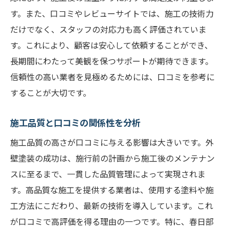
口コミで確認する施工後のトラブル事例
す。また、口コミやレビューサイトでは、施工の技術力
春日部市特有の塗装ニーズを反映した選択
だけでなく、スタッフの対応力も高く評価されていま
口コミを元にした見積もりの取り方
す。これにより、顧客は安心して依頼することができ、
春日部市で外壁塗装を成功させるための重要な
長期間にわたって美観を保つサポートが期待できます。
ポイント
信頼性の高い業者を見極めるためには、口コミを参考に
成功する外壁塗装のための準備ステップ
することが大切です。
春日部市での施工スケジュールの立て方
施工品質と口コミの関係性を分析
成功事例から学ぶ効果的な塗装方法
施工品質の高さが口コミに与える影響は大きいです。外
外壁塗装における保証とアフターサービス
壁塗装の成功は、施行前の計画から施工後のメンテナン
気候に応じた塗料選びのポイント
スに至るまで、一貫した品質管理によって実現されま
成功を左右する業者とのコミュニケーショ
す。高品質な施工を提供する業者は、使用する塗料や施
ン
工方法にこだわり、最新の技術を導入しています。これ
信頼できる外壁塗装業者を選ぶ春日部市のヒン
が口コミで高評価を得る理由の一つです。特に、春日部