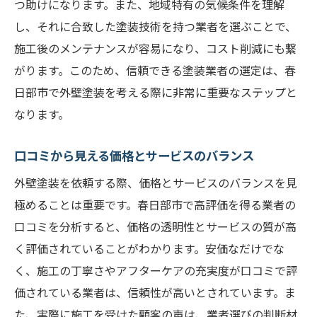
つ助けになります。また、地域特有の気候条件を理解
春日部市のユーザーが選ぶ理由とは
し、それに合致した塗装技術を持つ業者を選ぶことで、
長期的視点で見る業者の評判と信頼性
施工後のメンテナンスが容易になり、コスト削減にも繋
外壁塗装で失敗しないために春日部市での業者
がります。このため、信頼できる塗装業者の選定は、春
選びのコツ
日部市で外壁塗装を考える際に非常に重要なステップと
相談時に確認すべき重要事項とは
なります。
契約前に知っておくべきリスクと対策
見積もり比較で重視するべきポイント
口コミから見える価格とサービスのバランス
トラブルを避けるための交渉術
外壁塗装を依頼する際、価格とサービスのバランスを見
アフターケアの充実度を見る視点
極めることは重要です。春日部市で高評価を得る業者の
口コミで見る成功と失敗の分岐点
口コミを分析すると、価格の透明性とサービスの質が高
く評価されていることがわかります。安価なだけでな
春日部市の外壁塗装業者と最新技術の重要性
く、施工の丁寧さやアフターケアの充実度が口コミで評
最新技術を駆使した業者が選ばれる理由
価されている業者は、信頼性が高いとされています。ま
技術革新がもたらす外壁の耐久性向上
た、実際に施工を受けた顧客の声は、業者選びの判断材