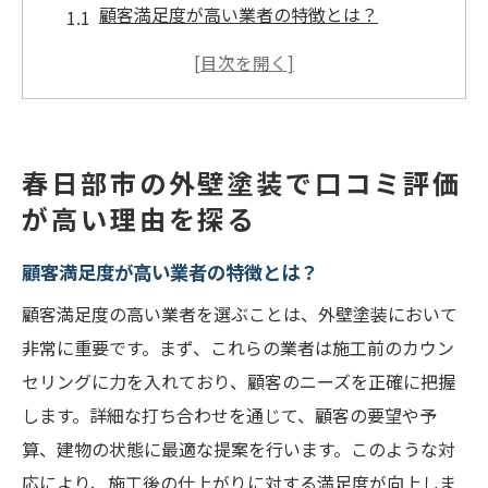
顧客満足度が高い業者の特徴とは？
施工品質と口コミの関係性を分析
地域特有の気候に適した塗装技術とは
口コミから見える価格とサービスのバラン
ス
春日部市の外壁塗装で口コミ評価
春日部市で信頼される職人たちのスキル
が高い理由を探る
外壁塗装業者選びで重要なチェックポイン
顧客満足度が高い業者の特徴とは？
ト
外壁塗装の選び方春日部市の最新口コミから学
顧客満足度の高い業者を選ぶことは、外壁塗装において
ぶ
非常に重要です。まず、これらの業者は施工前のカウン
セリングに力を入れており、顧客のニーズを正確に把握
口コミを活用した賢い業者選びのコツ
します。詳細な打ち合わせを通じて、顧客の要望や予
最新のユーザー体験から学ぶ選び方
算、建物の状態に最適な提案を行います。このような対
評判の良い業者が提供するメリットとは
応により、施工後の仕上がりに対する満足度が向上しま