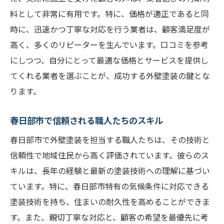
春日部市で注目される新材料の活用例
料として非常に有用です。特に、価格が適正であると同
環境に配慮した最新塗装技術の導入
時に、迅速かつ丁寧な対応を行う業者は、顧客満足度が
施工技術の差が生む長期的な効果
高く、多くのリピーターを生んでいます。口コミを参考
最新技術で実現するデザイン性向上
にしつつ、自分にとって最適な価格とサービスを提供し
外壁塗装で住まいを守る春日部市の成功事例紹
てくれる業者を選ぶことが、成功する外壁塗装の鍵とな
介
ります。
成功事例から学ぶ外壁塗装の効果
春日部市で信頼される職人たちのスキル
地域特性を活かした塗装の工夫
春日部市で外壁塗装を担当する職人たちは、その技術と
成功事例に見る業者選びの決め手
信頼性で地域住民から高く評価されています。彼らのス
口コミで話題の成功事例を深掘り
キルは、長年の経験と最新の塗装技術への理解に基づい
春日部市の外壁塗装成功事例を探る
ています。特に、春日部市特有の気候条件に対応できる
成功事例から学ぶ塗装後のメンテナンス
塗装技術を持ち、住まいの耐久性を高めることができま
す。また、親切丁寧な対応と、顧客の希望を最優先に考