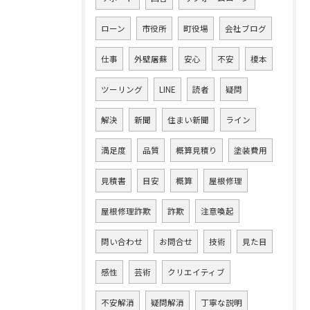
ローン
市役所
町役場
会社ブログ
仕事
外壁屠蘇
安心
不安
榎本
ツーリング
LINE
読者
疑問
解決
新聞
住まい新聞
ライン
満足度
品質
概算見積り
塗装費用
見積書
目安
概算
屋根修理
屋根修理詐欺
詐欺
注意喚起
問い合わせ
お問合せ
技術
見た目
感性
芸術
クリエイティブ
不安解消
疑問解消
丁寧な説明