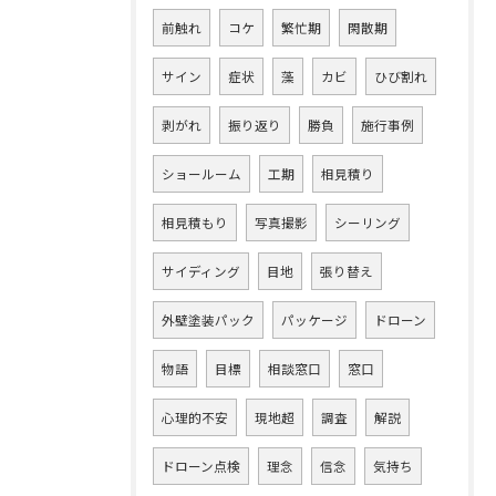
前触れ
コケ
繁忙期
閑散期
サイン
症状
藻
カビ
ひび割れ
剥がれ
振り返り
勝負
施行事例
ショールーム
工期
相見積り
相見積もり
写真撮影
シーリング
サイディング
目地
張り替え
外壁塗装パック
パッケージ
ドローン
物語
目標
相談窓口
窓口
心理的不安
現地超
調査
解説
ドローン点検
理念
信念
気持ち