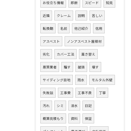
お役立ち情報
即断
スピード
知見
近隣
クレーム
説明
苦しい
転換期
名前
他己紹介
信用
アスベスト
ノンアスベスト屋根材
劣化
カバー工法
葺き替え
悪質業者
騙す
破損
壊す
サイディング目地
雨水
モルタル外壁
失敗談
工事費
工事不良
丁寧
汚れ
シミ
浸水
日記
概算見積もり
資料
保証