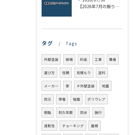
【2026年7月の振り返り】リメークペイントブログまとめ
タグ
Tags
外壁塗装
相場
料金
工事
業者
選び方
信頼
見積もり
塗料
メーカー
家
＃外壁塗装
地震
防災
停電
強風
ポリウレア
樹脂
耐久年数
防水
施行
速乾性
チョーキング
屋根