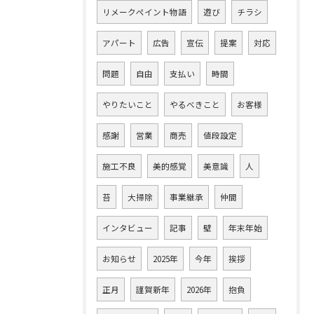
リメークペイント物語
遊び
チラシ
アパート
広告
宣伝
提案
対応
問題
自由
支払い
時間
やりたいこと
やるべきこと
お客様
感謝
営業
商売
値段設定
施工不良
美的感覚
美意識
人
苔
大掃除
事業継承
仲間
インタビュー
記事
壁
年末年始
お知らせ
2025年
今年
挨拶
正月
謹賀新年
2026年
抱負