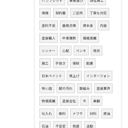
パンフレット
業者選び
自社施工
保険
契約書
ご近所
丁寧な対応
塗料不足
屋根点検
資本金
内装
塗装職人
中東情勢
価格高騰
シンナー
心配
ペンキ
現状
施工
手抜き
値段
配慮
日本ペイント
値上げ
インターフォン
怖い話
壁の汚れ
取組み
塗装業界
物価高騰
塗装会社
今
美観
仕入れ
無料
ナフサ
材料
原油
石油
不安定
倒産
活動