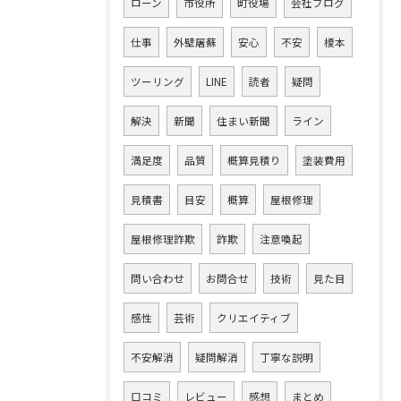
ローン
市役所
町役場
会社ブログ
仕事
外壁屠蘇
安心
不安
榎本
ツーリング
LINE
読者
疑問
解決
新聞
住まい新聞
ライン
満足度
品質
概算見積り
塗装費用
見積書
目安
概算
屋根修理
屋根修理詐欺
詐欺
注意喚起
問い合わせ
お問合せ
技術
見た目
感性
芸術
クリエイティブ
不安解消
疑問解消
丁寧な説明
口コミ
レビュー
感想
まとめ