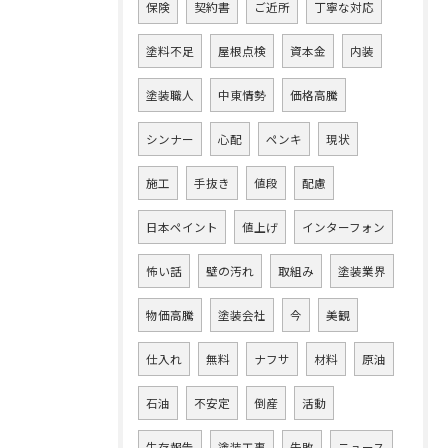
保険
契約書
ご近所
丁寧な対応
塗料不足
屋根点検
資本金
内装
塗装職人
中東情勢
価格高騰
シンナー
心配
ペンキ
現状
施工
手抜き
値段
配慮
日本ペイント
値上げ
インターフォン
怖い話
壁の汚れ
取組み
塗装業界
物価高騰
塗装会社
今
美観
仕入れ
無料
ナフサ
材料
原油
石油
不安定
倒産
活動
生存報告
塗装工事
失敗
ニュース