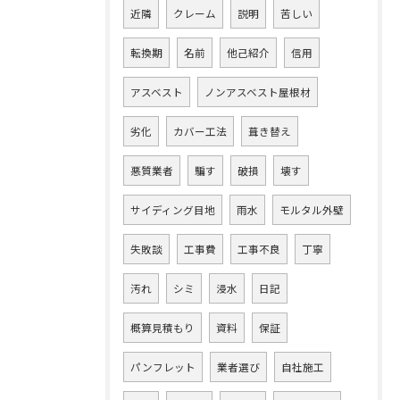
近隣
クレーム
説明
苦しい
転換期
名前
他己紹介
信用
アスベスト
ノンアスベスト屋根材
劣化
カバー工法
葺き替え
悪質業者
騙す
破損
壊す
サイディング目地
雨水
モルタル外壁
失敗談
工事費
工事不良
丁寧
汚れ
シミ
浸水
日記
概算見積もり
資料
保証
パンフレット
業者選び
自社施工