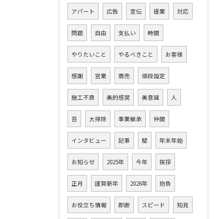
アパート
広告
宣伝
提案
対応
問題
自由
支払い
時間
やりたいこと
やるべきこと
お客様
感謝
営業
商売
値段設定
施工不良
美的感覚
美意識
人
苔
大掃除
事業継承
仲間
インタビュー
記事
壁
年末年始
お知らせ
2025年
今年
挨拶
正月
謹賀新年
2026年
抱負
お役立ち情報
即断
スピード
知見