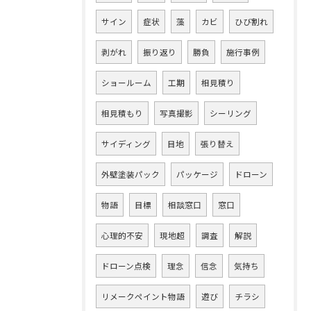
サイン
症状
藻
カビ
ひび割れ
剥がれ
振り返り
勝負
施行事例
ショールーム
工期
相見積り
相見積もり
写真撮影
シーリング
サイディング
目地
張り替え
外壁塗装パック
パッケージ
ドローン
物語
目標
相談窓口
窓口
心理的不安
現地超
調査
解説
ドローン点検
理念
信念
気持ち
リメークペイント物語
遊び
チラシ