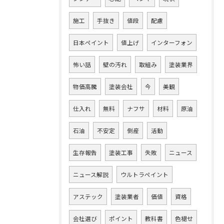
施工
手抜き
値段
配慮
日本ペイント
値上げ
インターフォン
怖い話
壁の汚れ
取組み
塗装業界
物価高騰
塗装会社
今
美観
仕入れ
無料
ナフサ
材料
原油
石油
不安定
倒産
活動
生存報告
塗装工事
失敗
ニュース
ニュース解説
ウルトラペイント
アステック
塗装業者
価値
資格
会社選び
ポイント
教科書
色褪せ