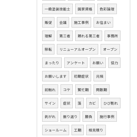
一級塗装技能士
国家資格
色彩論理
販促
会議
施工事例
お住まい
理解
第三者
頼れる第三者
事務所
移転
リニューアルオープン
オープン
まったり
アンケート
お願い
協力
お願いします
初期症状
兆候
前触れ
コケ
繁忙期
閑散期
サイン
症状
藻
カビ
ひび割れ
剥がれ
振り返り
勝負
施行事例
ショールーム
工期
相見積り