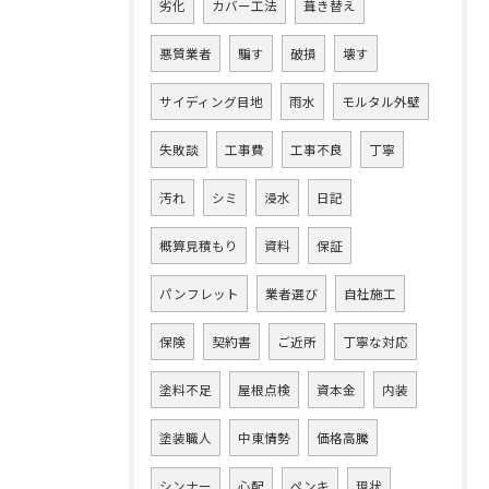
劣化
カバー工法
葺き替え
悪質業者
騙す
破損
壊す
サイディング目地
雨水
モルタル外壁
失敗談
工事費
工事不良
丁寧
汚れ
シミ
浸水
日記
概算見積もり
資料
保証
パンフレット
業者選び
自社施工
保険
契約書
ご近所
丁寧な対応
塗料不足
屋根点検
資本金
内装
塗装職人
中東情勢
価格高騰
シンナー
心配
ペンキ
現状