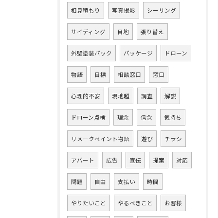
相見積もり
写真撮影
シーリング
サイディング
目地
張り替え
外壁塗装パック
パッケージ
ドローン
物語
目標
相談窓口
窓口
心理的不安
現地超
調査
解説
ドローン点検
理念
信念
気持ち
リメークペイント物語
遊び
チラシ
アパート
広告
宣伝
提案
対応
問題
自由
支払い
時間
やりたいこと
やるべきこと
お客様