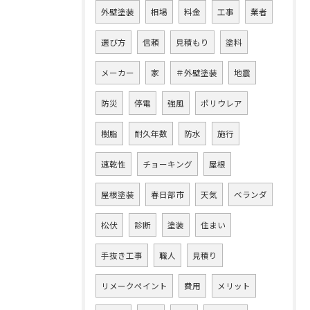
外壁塗装
相場
料金
工事
業者
選び方
信頼
見積もり
塗料
メーカー
家
＃外壁塗装
地震
防災
停電
強風
ポリウレア
樹脂
耐久年数
防水
施行
速乾性
チョーキング
屋根
屋根塗装
春日部市
天気
ベランダ
松伏
診断
塗装
住まい
手抜き工事
職人
見積り
リメークペイント
費用
メリット