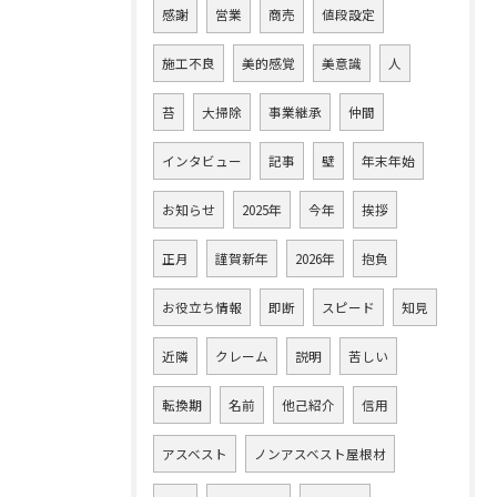
感謝
営業
商売
値段設定
施工不良
美的感覚
美意識
人
苔
大掃除
事業継承
仲間
インタビュー
記事
壁
年末年始
お知らせ
2025年
今年
挨拶
正月
謹賀新年
2026年
抱負
お役立ち情報
即断
スピード
知見
近隣
クレーム
説明
苦しい
転換期
名前
他己紹介
信用
アスベスト
ノンアスベスト屋根材