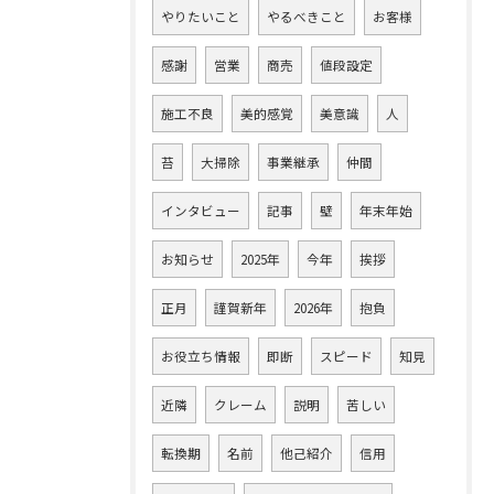
やりたいこと
やるべきこと
お客様
感謝
営業
商売
値段設定
施工不良
美的感覚
美意識
人
苔
大掃除
事業継承
仲間
インタビュー
記事
壁
年末年始
お知らせ
2025年
今年
挨拶
正月
謹賀新年
2026年
抱負
お役立ち情報
即断
スピード
知見
近隣
クレーム
説明
苦しい
転換期
名前
他己紹介
信用