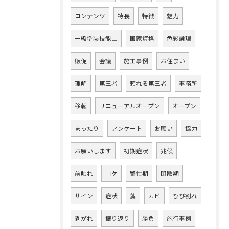
コンテンツ
特長
特徴
魅力
一級塗装技能士
国家資格
色彩論理
販促
会議
施工事例
お住まい
理解
第三者
頼れる第三者
事務所
移転
リニューアルオープン
オープン
まったり
アンケート
お願い
協力
お願いします
初期症状
兆候
前触れ
コケ
繁忙期
閑散期
サイン
症状
藻
カビ
ひび割れ
剥がれ
振り返り
勝負
施行事例