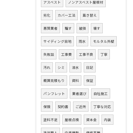
アスベスト
ノンアスベスト屋根材
劣化
カバー工法
葺き替え
悪質業者
騙す
破損
壊す
サイディング目地
雨水
モルタル外壁
失敗談
工事費
工事不良
丁寧
汚れ
シミ
浸水
日記
概算見積もり
資料
保証
パンフレット
業者選び
自社施工
保険
契約書
ご近所
丁寧な対応
塗料不足
屋根点検
資本金
内装
塗装職人
中東情勢
価格高騰