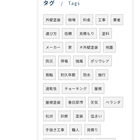
タグ
Tags
外壁塗装
相場
料金
工事
業者
選び方
信頼
見積もり
塗料
メーカー
家
＃外壁塗装
地震
防災
停電
強風
ポリウレア
樹脂
耐久年数
防水
施行
速乾性
チョーキング
屋根
屋根塗装
春日部市
天気
ベランダ
松伏
診断
塗装
住まい
手抜き工事
職人
見積り