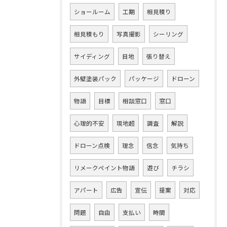
ショールーム
工期
相見積り
相見積もり
写真撮影
シーリング
サイディング
目地
張り替え
外壁塗装パック
パッケージ
ドローン
物語
目標
相談窓口
窓口
心理的不安
現地超
調査
解説
ドローン点検
理念
信念
気持ち
リメークペイント物語
遊び
チラシ
アパート
広告
宣伝
提案
対応
問題
自由
支払い
時間