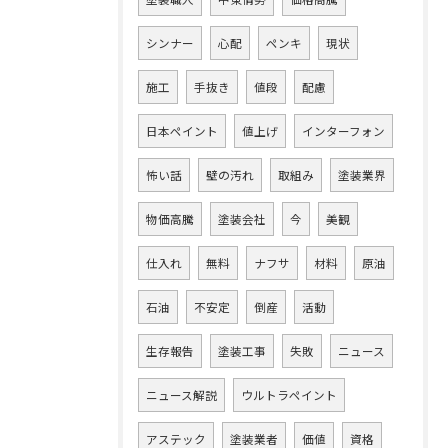
シンナー
心配
ペンキ
現状
施工
手抜き
値段
配慮
日本ペイント
値上げ
インターフォン
怖い話
壁の汚れ
取組み
塗装業界
物価高騰
塗装会社
今
美観
仕入れ
無料
ナフサ
材料
原油
石油
不安定
倒産
活動
生存報告
塗装工事
失敗
ニュース
ニュース解説
ウルトラペイント
アステック
塗装業者
価値
資格