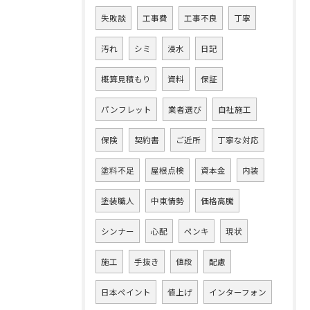
失敗談
工事費
工事不良
丁寧
汚れ
シミ
浸水
日記
概算見積もり
資料
保証
パンフレット
業者選び
自社施工
保険
契約書
ご近所
丁寧な対応
塗料不足
屋根点検
資本金
内装
塗装職人
中東情勢
価格高騰
シンナー
心配
ペンキ
現状
施工
手抜き
値段
配慮
日本ペイント
値上げ
インターフォン