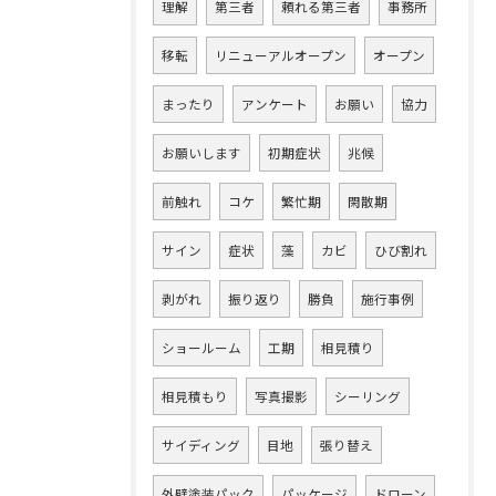
理解
第三者
頼れる第三者
事務所
移転
リニューアルオープン
オープン
まったり
アンケート
お願い
協力
お願いします
初期症状
兆候
前触れ
コケ
繁忙期
閑散期
サイン
症状
藻
カビ
ひび割れ
剥がれ
振り返り
勝負
施行事例
ショールーム
工期
相見積り
相見積もり
写真撮影
シーリング
サイディング
目地
張り替え
外壁塗装パック
パッケージ
ドローン