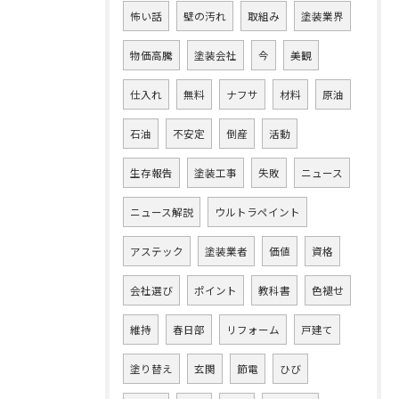
怖い話
壁の汚れ
取組み
塗装業界
物価高騰
塗装会社
今
美観
仕入れ
無料
ナフサ
材料
原油
石油
不安定
倒産
活動
生存報告
塗装工事
失敗
ニュース
ニュース解説
ウルトラペイント
アステック
塗装業者
価値
資格
会社選び
ポイント
教科書
色褪せ
維持
春日部
リフォーム
戸建て
塗り替え
玄関
節電
ひび