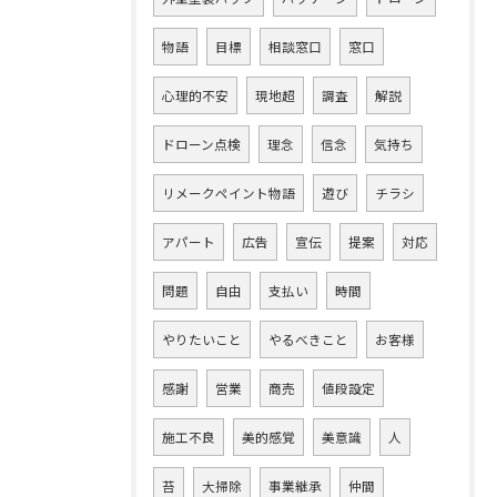
物語
目標
相談窓口
窓口
心理的不安
現地超
調査
解説
ドローン点検
理念
信念
気持ち
リメークペイント物語
遊び
チラシ
アパート
広告
宣伝
提案
対応
問題
自由
支払い
時間
やりたいこと
やるべきこと
お客様
感謝
営業
商売
値段設定
施工不良
美的感覚
美意識
人
苔
大掃除
事業継承
仲間