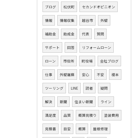
ブログ
松伏町
セカンドオピニオン
情報
情報収集
越谷市
外壁
補助金
助成金
代表
質問
サポート
回答
リフォームローン
ローン
市役所
町役場
会社ブログ
仕事
外壁屠蘇
安心
不安
榎本
ツーリング
LINE
読者
疑問
解決
新聞
住まい新聞
ライン
満足度
品質
概算見積り
塗装費用
見積書
目安
概算
屋根修理