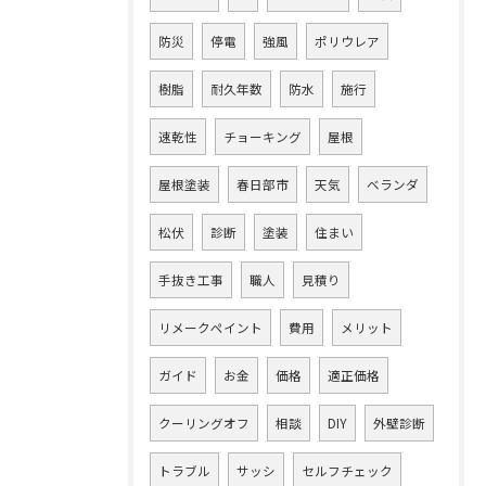
防災
停電
強風
ポリウレア
樹脂
耐久年数
防水
施行
速乾性
チョーキング
屋根
屋根塗装
春日部市
天気
ベランダ
松伏
診断
塗装
住まい
手抜き工事
職人
見積り
リメークペイント
費用
メリット
ガイド
お金
価格
適正価格
クーリングオフ
相談
DIY
外壁診断
トラブル
サッシ
セルフチェック