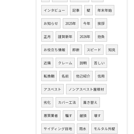
インタビュー
記事
壁
年末年始
お知らせ
2025年
今年
挨拶
正月
謹賀新年
2026年
抱負
お役立ち情報
即断
スピード
知見
近隣
クレーム
説明
苦しい
転換期
名前
他己紹介
信用
アスベスト
ノンアスベスト屋根材
劣化
カバー工法
葺き替え
悪質業者
騙す
破損
壊す
サイディング目地
雨水
モルタル外壁