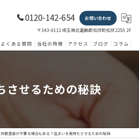
0120-142-654
お問い合わせ
〒343-0111 埼玉県北葛飾郡松伏町松伏2255 2F
よくある質問
当社の特徴
アクセス
ブログ
コラム
外壁塗装
屋根
ちさせるための秘訣
内装
防水
水回り
外壁塗装が不要な場合もある？住まいを長持ちさせるための秘訣