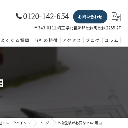
0120-142-654
お問い合わせ
〒343-0111 埼玉県北葛飾郡松伏町松伏2255 2F
よくある質問
当社の特徴
アクセス
ブログ
コラム
外壁塗装
屋根
由
内装
防水
水回り
社リメークペイント
ブログ
外壁塗装が必要な3つの理由