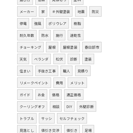
メーカー
家
＃外壁塗装
地震
防災
停電
強風
ポリウレア
樹脂
耐久年数
防水
施行
速乾性
チョーキング
屋根
屋根塗装
春日部市
天気
ベランダ
松伏
診断
塗装
住まい
手抜き工事
職人
見積り
リメークペイント
費用
メリット
ガイド
お金
価格
適正価格
クーリングオフ
相談
DIY
外壁診断
トラブル
サッシ
セルフチェック
見落とし
値引き交渉
値引き
足場