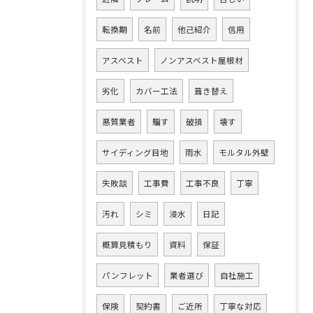
転換期
名前
他己紹介
信用
アスベスト
ノンアスベスト屋根材
劣化
カバー工法
葺き替え
悪質業者
騙す
破損
壊す
サイディング目地
雨水
モルタル外壁
失敗談
工事費
工事不良
丁寧
汚れ
シミ
浸水
日記
概算見積もり
資料
保証
パンフレット
業者選び
自社施工
保険
契約書
ご近所
丁寧な対応