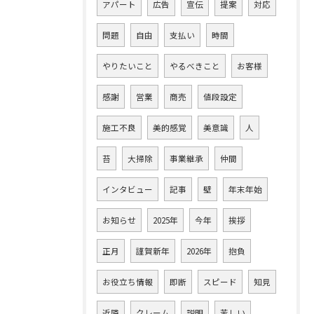
アパート
広告
宣伝
提案
対応
問題
自由
支払い
時間
やりたいこと
やるべきこと
お客様
感謝
営業
商売
値段設定
施工不良
美的感覚
美意識
人
苔
大掃除
事業継承
仲間
インタビュー
記事
壁
年末年始
お知らせ
2025年
今年
挨拶
正月
謹賀新年
2026年
抱負
お役立ち情報
即断
スピード
知見
近隣
クレーム
説明
苦しい