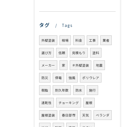
タグ
Tags
外壁塗装
相場
料金
工事
業者
選び方
信頼
見積もり
塗料
メーカー
家
＃外壁塗装
地震
防災
停電
強風
ポリウレア
樹脂
耐久年数
防水
施行
速乾性
チョーキング
屋根
屋根塗装
春日部市
天気
ベランダ