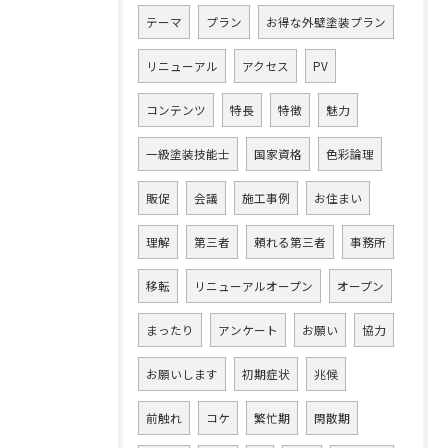
テーマ
プラン
お得な外壁塗装プラン
リニューアル
アクセス
PV
コンテンツ
特長
特徴
魅力
一級塗装技能士
国家資格
色彩論理
販促
会議
施工事例
お住まい
理解
第三者
頼れる第三者
事務所
移転
リニューアルオープン
オープン
まったり
アンケート
お願い
協力
お願いします
初期症状
兆候
前触れ
コケ
繁忙期
閑散期