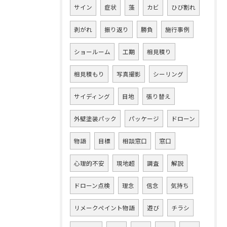
サイン
症状
藻
カビ
ひび割れ
剥がれ
振り返り
勝負
施行事例
ショールーム
工期
相見積り
相見積もり
写真撮影
シーリング
サイディング
目地
張り替え
外壁塗装パック
パッケージ
ドローン
物語
目標
相談窓口
窓口
心理的不安
現地超
調査
解説
ドローン点検
理念
信念
気持ち
リメークペイント物語
遊び
チラシ