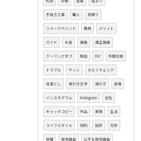
松伏
診断
塗装
住まい
手抜き工事
職人
見積り
リメークペイント
費用
メリット
ガイド
お金
価格
適正価格
クーリングオフ
相談
DIY
外壁診断
トラブル
サッシ
セルフチェック
見落とし
値引き交渉
値引き
足場
インスタグラム
Instagram
会社
キャッチコピー
作品
家族
生活
ライフスタイル
契約
指針
方針
修繕
現地調査
公平な現地調査