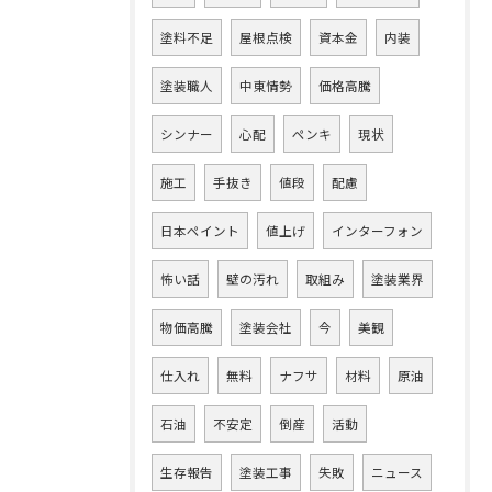
塗料不足
屋根点検
資本金
内装
塗装職人
中東情勢
価格高騰
シンナー
心配
ペンキ
現状
施工
手抜き
値段
配慮
日本ペイント
値上げ
インターフォン
怖い話
壁の汚れ
取組み
塗装業界
物価高騰
塗装会社
今
美観
仕入れ
無料
ナフサ
材料
原油
石油
不安定
倒産
活動
生存報告
塗装工事
失敗
ニュース