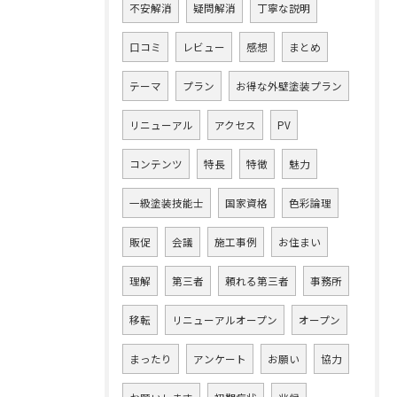
不安解消
疑問解消
丁寧な説明
口コミ
レビュー
感想
まとめ
テーマ
プラン
お得な外壁塗装プラン
リニューアル
アクセス
PV
コンテンツ
特長
特徴
魅力
一級塗装技能士
国家資格
色彩論理
販促
会議
施工事例
お住まい
理解
第三者
頼れる第三者
事務所
移転
リニューアルオープン
オープン
まったり
アンケート
お願い
協力