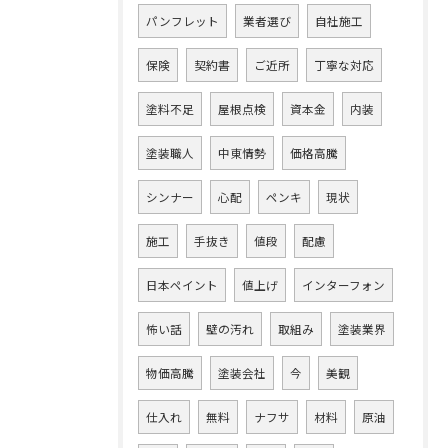
パンフレット
業者選び
自社施工
保険
契約書
ご近所
丁寧な対応
塗料不足
屋根点検
資本金
内装
塗装職人
中東情勢
価格高騰
シンナー
心配
ペンキ
現状
施工
手抜き
値段
配慮
日本ペイント
値上げ
インターフォン
怖い話
壁の汚れ
取組み
塗装業界
物価高騰
塗装会社
今
美観
仕入れ
無料
ナフサ
材料
原油