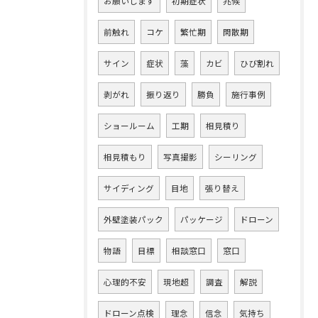
お願いします
初期症状
兆候
前触れ
コケ
繁忙期
閑散期
サイン
症状
藻
カビ
ひび割れ
剥がれ
振り返り
勝負
施行事例
ショールーム
工期
相見積り
相見積もり
写真撮影
シーリング
サイディング
目地
張り替え
外壁塗装パック
パッケージ
ドローン
物語
目標
相談窓口
窓口
心理的不安
現地超
調査
解説
ドローン点検
理念
信念
気持ち