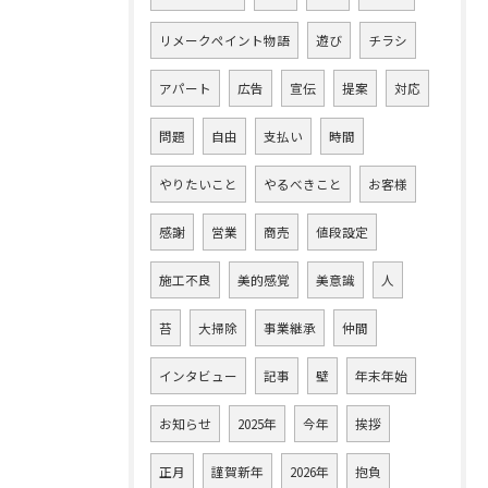
リメークペイント物語
遊び
チラシ
アパート
広告
宣伝
提案
対応
問題
自由
支払い
時間
やりたいこと
やるべきこと
お客様
感謝
営業
商売
値段設定
施工不良
美的感覚
美意識
人
苔
大掃除
事業継承
仲間
インタビュー
記事
壁
年末年始
お知らせ
2025年
今年
挨拶
正月
謹賀新年
2026年
抱負