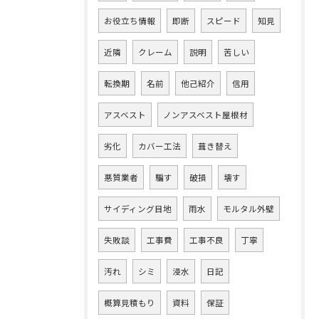
お役立ち情報
即断
スピード
知見
近隣
クレーム
説明
苦しい
転換期
名前
他己紹介
信用
アスベスト
ノンアスベスト屋根材
劣化
カバー工法
葺き替え
悪質業者
騙す
破損
壊す
サイディング目地
雨水
モルタル外壁
失敗談
工事費
工事不良
丁寧
汚れ
シミ
浸水
日記
概算見積もり
資料
保証