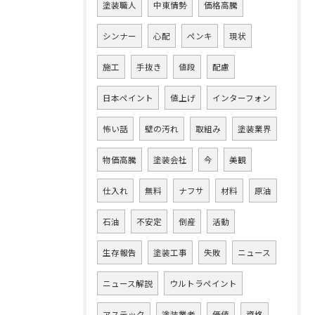
塗装職人
中東情勢
価格高騰
シンナー
心配
ペンキ
現状
施工
手抜き
値段
配慮
日本ペイント
値上げ
インターフォン
怖い話
壁の汚れ
取組み
塗装業界
物価高騰
塗装会社
今
美観
仕入れ
無料
ナフサ
材料
原油
石油
不安定
倒産
活動
生存報告
塗装工事
失敗
ニュース
ニュース解説
ウルトラペイント
アステック
塗装業者
価値
資格