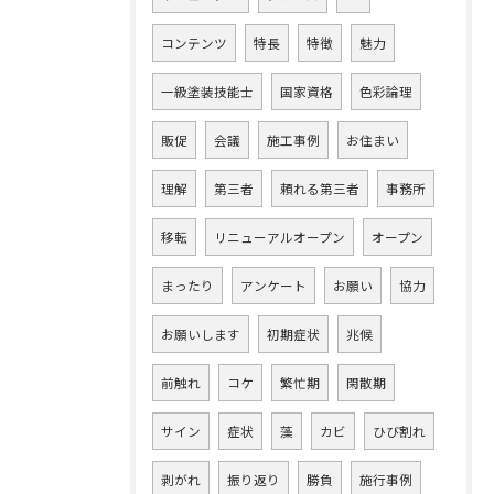
コンテンツ
特長
特徴
魅力
一級塗装技能士
国家資格
色彩論理
販促
会議
施工事例
お住まい
理解
第三者
頼れる第三者
事務所
移転
リニューアルオープン
オープン
まったり
アンケート
お願い
協力
お願いします
初期症状
兆候
前触れ
コケ
繁忙期
閑散期
サイン
症状
藻
カビ
ひび割れ
剥がれ
振り返り
勝負
施行事例