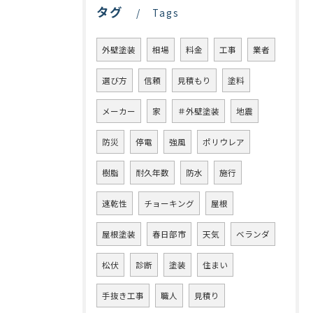
タグ
Tags
外壁塗装
相場
料金
工事
業者
選び方
信頼
見積もり
塗料
メーカー
家
＃外壁塗装
地震
防災
停電
強風
ポリウレア
樹脂
耐久年数
防水
施行
速乾性
チョーキング
屋根
屋根塗装
春日部市
天気
ベランダ
松伏
診断
塗装
住まい
手抜き工事
職人
見積り