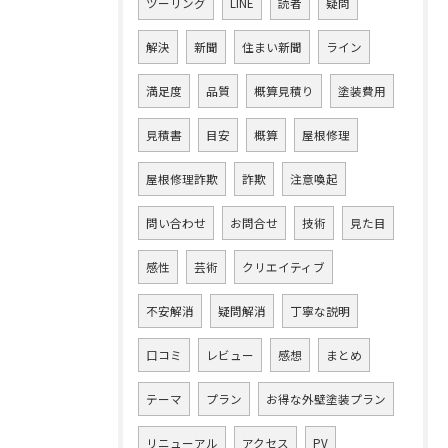
ツーリング
LINE
読者
疑問
解決
新聞
住まい新聞
ライン
満足度
品質
概算見積り
塗装費用
見積書
目安
概算
屋根修理
屋根修理詐欺
詐欺
注意喚起
問い合わせ
お問合せ
技術
見た目
感性
芸術
クリエイティブ
不安解消
疑問解消
丁寧な説明
口コミ
レビュー
感想
まとめ
テーマ
プラン
お得な外壁塗装プラン
リニューアル
アクセス
PV