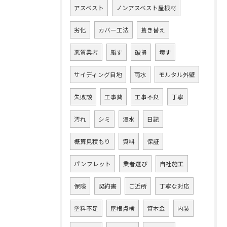
アスベスト
ノンアスベスト屋根材
劣化
カバー工法
葺き替え
悪質業者
騙す
破損
壊す
サイディング目地
雨水
モルタル外壁
失敗談
工事費
工事不良
丁寧
汚れ
シミ
浸水
日記
概算見積もり
資料
保証
パンフレット
業者選び
自社施工
保険
契約書
ご近所
丁寧な対応
塗料不足
屋根点検
資本金
内装