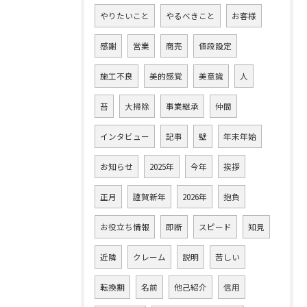
やりたいこと
やるべきこと
お客様
感謝
営業
商売
値段設定
施工不良
美的感覚
美意識
人
苔
大掃除
事業継承
仲間
インタビュー
記事
壁
年末年始
お知らせ
2025年
今年
挨拶
正月
謹賀新年
2026年
抱負
お役立ち情報
即断
スピード
知見
近隣
クレーム
説明
苦しい
転換期
名前
他己紹介
信用