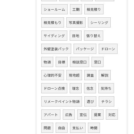
ショールーム
工期
相見積り
相見積もり
写真撮影
シーリング
サイディング
目地
張り替え
外壁塗装パック
パッケージ
ドローン
物語
目標
相談窓口
窓口
心理的不安
現地超
調査
解説
ドローン点検
理念
信念
気持ち
リメークペイント物語
遊び
チラシ
アパート
広告
宣伝
提案
対応
問題
自由
支払い
時間