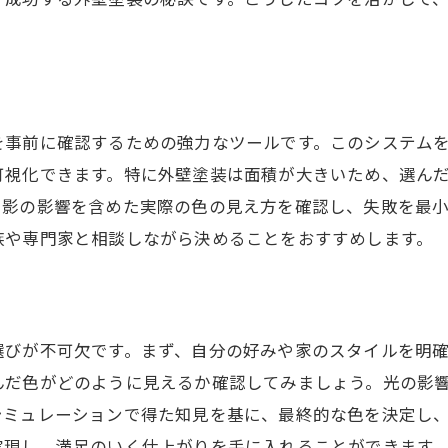
シミュレーションが示す家の未来像
家全体を引き立てるプロジェクトの意義
シミュレーションで見つける外壁塗装のベストマッチ
を事前に確認するための強力なツールです。このシステム
理想の色と質感を見つけるプロセス
可視化できます。特に外壁塗装は面積が大きいため、選ん
シミュレーションで試すベストマッチの探し方
や影の影響を含めた実際の色の見え方を確認し、失敗を最
デザインと実用性のバランスを取る方法
族や専門家と相談しながら決めることをおすすめします。
ベストマッチを見つけるためのポイント
理想の外壁を実現するための選択肢
シミュレーションで確かめる満足度
選びが不可欠です。まず、自分の好みや家のスタイルを明
外壁塗装シミュレーションで理想の住まいを実現するステ
んだ色がどのように見えるか確認してみましょう。光の影
プロジェクトの計画から完成までの流れ
シミュレーションで得た知見を基に、最終的な色を決定し
シミュレーションを使ったステップバイステップガイ
実現し、満足のいく仕上がりを手に入れることができます