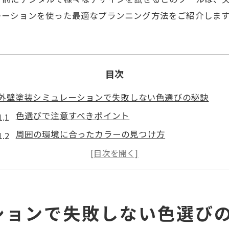
レーションを使った最適なプランニング方法をご紹介しま
目次
外壁塗装シミュレーションで失敗しない色選びの秘訣
色選びで注意すべきポイント
周囲の環境に合ったカラーの見つけ方
デジタルシミュレーションで色の組み合わせを試す
家のデザインと調和する色選びのコツ
シミュレーションで確認する色の印象
ションで失敗しない色選び
失敗しない色選びのためのステップ
デジタルツールで理想の外壁デザインを事前に確認