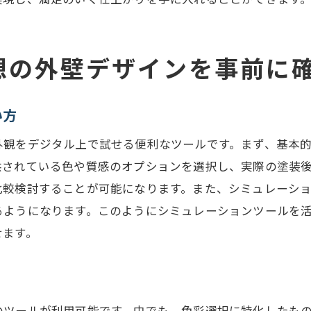
色選びからデザイン決定までのプロセス
シミュレーションを活用した計画立案
想の外壁デザインを事前に
理想の住まいに近づくための方法
実現可能なプランニングの重要性
デザインの失敗を防ぐ外壁塗装シミュレーションの導入ガ
い方
シミュレーション導入のメリット
外観をデジタル上で試せる便利なツールです。まず、基本
失敗を避けるための導入ステップ
供されている色や質感のオプションを選択し、実際の塗装
初めてのシミュレーション利用者へのアドバイス
比較検討することが可能になります。また、シミュレーシ
るようになります。このようにシミュレーションツールを
導入時に確認すべきポイント
せます。
シミュレーションを最大限に活用する方法
失敗しないための準備と計画
のツールが利用可能です。中でも、色彩選択に特化したもの