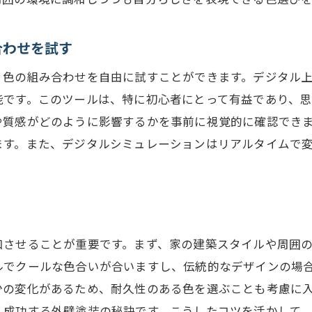
期待通りの結果を得るための準備
外壁塗装の選択肢を広げるシミュレーション活用法
合わせを試す
選択肢を増やすためのシミュレーションの活用
、色の組み合わせを自由に試すことができます。デジタル
多様なデザイン案の検討方法
能です。このツールは、特に初心者にとって有益であり、
シミュレーションで新しいアイデアを生み出す
や質感がどのように影響するかを事前に視覚的に確認でき
自由度の高いプランニングの秘訣
ます。また、デジタルシミュレーションはリアルタイムで
選択肢を広げるためのデジタル活用法
外壁塗装の可能性を広げる方法
家の印象を左右する外壁塗装シミュレーションの重要性
家の印象を決定する塗装の役割
和させることが重要です。まず、家の建築スタイルや周囲
外壁塗装がもたらすイメージの変化
ルでクールな色合いが合いますし、伝統的なデザインの場
シミュレーションで確認する印象の違い
少の変化があるため、耐久性のある色を選ぶことも考慮に
、成功する外壁塗装の秘訣です。こうしたコツを活かして
第一印象を左右するカラーデザイン