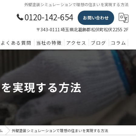
外壁塗装シミュレーションで理想の住まいを実現する方法
0120-142-654
お問い合わせ
〒343-0111 埼玉県北葛飾郡松伏町松伏2255 2F
よくある質問
当社の特徴
アクセス
ブログ
コラム
外壁塗装
屋根
いを実現する方法
内装
防水
水回り
ム
外壁塗装シミュレーションで理想の住まいを実現する方法