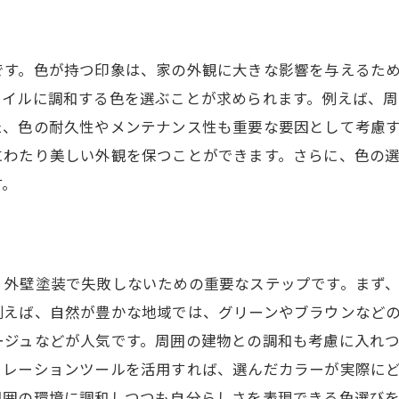
シミュレーションツールの基本的な使い方
デザイン選択に役立つツールの種類
です。色が持つ印象は、家の外観に大きな影響を与えるた
デジタル技術で見る色の変化
タイルに調和する色を選ぶことが求められます。例えば、
シミュレーションでのデザイン確認の重要性
た、色の耐久性やメンテナンス性も重要な要因として考慮
にわたり美しい外観を保つことができます。さらに、色の
ツールを使ったデザインアイディアの発掘
す。
デジタルでのデザイン比較の利点
外壁塗装シミュレーションがもたらす安心感と満足感
シミュレーションで得られる安心感の理由
、外壁塗装で失敗しないための重要なステップです。まず
実際に見た目を確認できるシミュレーションの魅力
例えば、自然が豊かな地域では、グリーンやブラウンなど
事前確認でトラブルを回避
ージュなどが人気です。周囲の建物との調和も考慮に入れ
満足感を高めるデザイン決定プロセス
ュレーションツールを活用すれば、選んだカラーが実際に
シミュレーションが提供する信頼性
周囲の環境に調和しつつも自分らしさを表現できる色選び