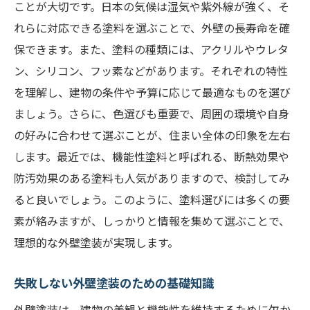
ことが大切です。日本の気候は湿気や紫外線が強く、そ
デザイン性の高い塗料で個性を出す
れらに対応できる塗料を選ぶことで、外壁の長寿命を確
実用性を兼ね備えたおすすめの塗料特集
保できます。また、塗料の種類には、アクリルやウレタ
機能性と美しさを両立する塗料の選び方
ン、シリコン、フッ素などがあります。それぞれの特性
最新技術を活かした美観を保つ秘訣
を理解し、建物の条件や予算に応じて最適なものを選び
外壁塗装で叶える快適な住まいづくり
ましょう。さらに、色選びも重要で、周囲の環境や自身
環境に優しいデザイン性のある塗料の特徴
の好みに合わせて選ぶことが、住まい全体の印象を左右
長持ちする外壁塗装を実現する塗料の選定ガイ
します。最近では、機能性塗料と呼ばれる、断熱効果や
ド
防汚効果のある塗料も人気がありますので、検討してみ
ると良いでしょう。このように、塗料選びには多くの要
長寿命を実現する塗料選びのポイント
素が絡みますが、しっかりと情報を集めて選ぶことで、
適切な塗料で外壁の劣化を防ぐ方法
理想的な外壁塗装が実現します。
長持ちする外壁塗装のための専門家のアド
バイス
失敗しない外壁塗装のための基礎知識
耐用年数を延ばす塗料の選定基準
外壁塗装は、建物の美観と機能性を維持するために欠か