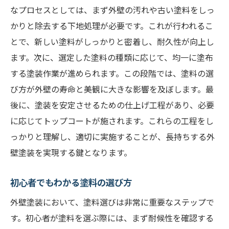
耐久性と美観を両立する塗料とは
なプロセスとしては、まず外壁の汚れや古い塗料をしっ
かりと除去する下地処理が必要です。これが行われるこ
プロが薦めるメンテナンス軽減のポイント
とで、新しい塗料がしっかりと密着し、耐久性が向上し
日々のお手入れを簡単にする塗料の特長
ます。次に、選定した塗料の種類に応じて、均一に塗布
外壁塗装に最適な塗料メーカーを徹底比較
する塗装作業が進められます。この段階では、塗料の選
人気メーカーの塗料の特徴と比較
び方が外壁の寿命と美観に大きな影響を及ぼします。最
耐候性に優れたメーカー選びのポイント
後に、塗装を安定させるための仕上げ工程があり、必要
各メーカーの色のバリエーションと持ち
に応じてトップコートが施されます。これらの工程をし
塗料メーカーの環境への取り組み
っかりと理解し、適切に実施することが、長持ちする外
品質と価格で選ぶ最適な塗料メーカー
壁塗装を実現する鍵となります。
ユーザー評価で見る信頼できる塗料メーカ
初心者でもわかる塗料の選び方
ー
外壁塗装において、塗料選びは非常に重要なステップで
美観と実用性を両立させる外壁塗装塗料の選び
す。初心者が塗料を選ぶ際には、まず耐候性を確認する
方