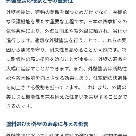
外壁塗装の役割とその重要性
湿気と温度変化に強い塗料とは
外壁塗装は、建物の美観を保つためだけでなく、長期的
耐候性を重視した塗料選びのポイント
な保護機能を果たす重要な工程です。日本の四季折々の
日本の気候に最適な塗料の特長
気候条件により、外壁は雨風や紫外線に晒され、劣化が
風雨に強い外壁塗装のための選択肢
進行します。適切な外壁塗装を行うことで、これらの要
地域別に見る塗料の適合性と耐用年数
因から建物を守り、耐久性を高めることが可能です。特
外壁塗装の色選びで住まいの魅力を引き出す方
に耐候性の高い塗料を選ぶことが重要で、外壁の寿命を
法
大幅に延ばすことができます。また、外壁塗装は断熱性
色の選び方で変わる住まいの印象
能や防水性能を向上させる効果もあり、住空間の快適性
を向上させる役割も担っています。これにより、外観の
外壁塗装における色の心理効果
美しさと機能性を兼ね備えた住まいを実現することがで
トレンドを押さえたカラーコーディネート
きるのです。
色褪せない外壁塗装の色選び
周囲の環境に溶け込む色とは
塗料選びが外壁の寿命に与える影響
住まいの価値を高める色の選び方
外壁塗装において使用する塗料の選び方は、建物の寿命