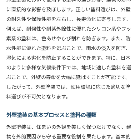
最新トレンドで選ぶ外壁塗装の塗料選びのポイ
に直接的な影響を及ぼします。正しい塗料選びは、外壁
ント
の耐久性や保護性能を左右し、長寿命化に寄与します。
エコフレンドリーな塗料の選び方
例えば、耐候性や耐紫外線性に優れたシリコン系やフッ
最新技術を活かした塗料の特徴
素系の塗料は、色あせやひび割れを防ぎます。また、防
流行を取り入れた外壁デザイン
水性能に優れた塗料を選ぶことで、雨水の侵入を防ぎ、
湿気による劣化を防止することができます。特に、日本
高性能塗料で実現する省エネ効果
のように多様な気候条件下では、地域に適した塗料を選
トレンドを押さえた塗料の選び方
ぶことで、外壁の寿命を大幅に延ばすことが可能です。
持続可能な住まいづくりに最適な塗料
したがって、外壁塗装では、使用環境に応じた適切な塗
高性能塗料で外壁塗装のメンテナンスを軽減す
料選びが不可欠となります。
る秘訣
メンテナンスフリーを目指す塗料選び
外壁塗装の基本プロセスと塗料の種類
高性能塗料がもたらす長期的なコスト削減
外壁塗装は、住まいの外観を美しく保つだけでなく、建
防汚効果の高い塗料の選び方
物を外的要因から守る重要な役割を果たします。基本的