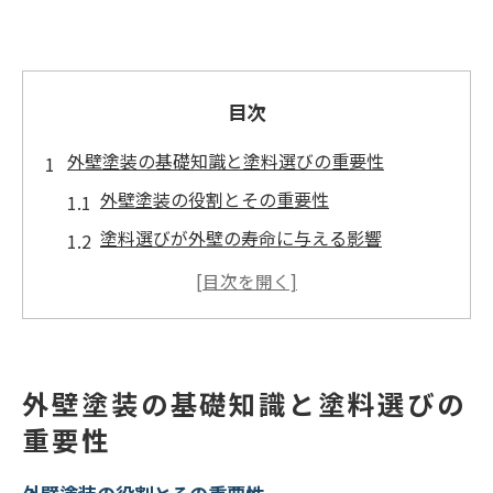
目次
外壁塗装の基礎知識と塗料選びの重要性
外壁塗装の役割とその重要性
塗料選びが外壁の寿命に与える影響
外壁塗装の基本プロセスと塗料の種類
初心者でもわかる塗料の選び方
失敗しない外壁塗装のための基礎知識
外壁塗装がもたらす美観と機能性の向上
外壁塗装の基礎知識と塗料選びの
日本の気候に適した外壁塗装塗料の耐久性とは
重要性
四季に対応する塗料の耐久性の秘密