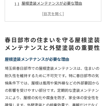
屋根塗装メンテナンスが必要な理由
外壁塗装と屋根塗装の相乗効果
埼玉県春日部市の気候に適した塗料選び
定期メンテナンスの重要性
専門家による診断の必要性
春日部市の住まいを守る屋根塗装
長寿命住宅を実現するためのメンテナンス
メンテナンスと外壁塗装の重要性
テクニック
屋根塗装メンテナンスが必要な理由
屋根塗装と外壁塗装を同時に行うメリットとは
埼玉県春日部市での屋根塗装メンテナンスは、住まいの
コストパフォーマンスの向上
耐久性を維持するために不可欠です。特に春日部市の気
施工期間の短縮
候条件下では、屋根は風雨や紫外線などの外部要因から
塗料の一体感による美観向上
の影響を受けやすい部分です。定期的な塗装メンテナン
長期的な住宅保護
スにより、屋根の劣化や腐食を防ぎ、家全体の安全性を
春日部市での実例紹介
確保します。外壁塗装との相乗効果で、美観だけでなく