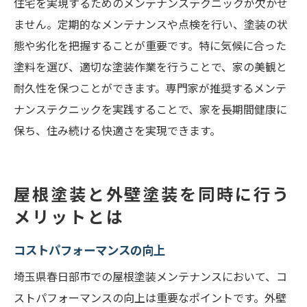
住宅を実現するためのメンテナンステクニックが欠かせ
塗装タイミングの失敗事例と対策
ません。定期的なメンテナンスや点検を行い、塗装の状
春日部市の屋根塗装メンテナンス事例と外壁塗
態や劣化を把握することが重要です。特に気候に合った
装のベストプラクティス
塗料を選び、適切な塗装作業を行うことで、家の美観と
成功事例から学ぶポイント
耐久性を保つことができます。専門家が推奨するメンテ
失敗を避けるための注意点
ナンステクニックを実践することで、家を長期間健康に
保ち、住み続ける快適さを実現できます。
春日部市での具体的な施工例
ユーザーからの声と評価
専門家が語るベストプラクティス
屋根塗装と外壁塗装を同時に行う
長持ちする塗装メンテナンスの秘訣
メリットとは
コストパフォーマンスの向上
埼玉県春日部市での屋根塗装メンテナンスにおいて、コ
ストパフォーマンスの向上は重要なポイントです。外壁