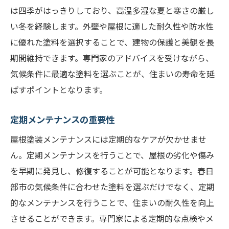
湿気対策が重要な理由
は四季がはっきりしており、高温多湿な夏と寒さの厳し
い冬を経験します。外壁や屋根に適した耐久性や防水性
専門家が推薦する塗料リスト
に優れた塗料を選択することで、建物の保護と美観を長
実際の使用例と成功事例
期間維持できます。専門家のアドバイスを受けながら、
屋根塗装と外壁塗装の組み合わせで家全体の耐
気候条件に最適な塗料を選ぶことが、住まいの寿命を延
久性を高める方法
ばすポイントとなります。
塗料の選び方と組み合わせのコツ
施工順序が与える影響
定期メンテナンスの重要性
耐久性を上げるための施工ポイント
屋根塗装メンテナンスには定期的なケアが欠かせませ
定期的なメンテナンスのすすめ
ん。定期メンテナンスを行うことで、屋根の劣化や傷み
施工後のチェックリスト
を早期に発見し、修復することが可能となります。春日
部市の気候条件に合わせた塗料を選ぶだけでなく、定期
持続可能な家づくりに向けて
的なメンテナンスを行うことで、住まいの耐久性を向上
春日部市の住まいを長持ちさせるための屋根塗
させることができます。専門家による定期的な点検やメ
装メンテナンス