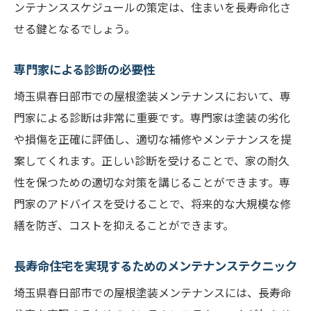
ンテナンススケジュールの策定は、住まいを長寿命化さ
定期点検の重要性
せる鍵となるでしょう。
適切なタイミングでの塗装
業者選びのポイント
専門家による診断の必要性
塗装後の維持管理方法
埼玉県春日部市での屋根塗装メンテナンスにおいて、専
住まいを守るための予防策
門家による診断は非常に重要です。専門家は塗装の劣化
春日部市における実践例
や損傷を正確に評価し、適切な補修やメンテナンスを提
屋根塗装と外壁塗装のタイミングを見極めるポ
案してくれます。正しい診断を受けることで、家の耐久
イント
性を保つための適切な対策を講じることができます。専
門家のアドバイスを受けることで、将来的な大規模な修
塗装が必要なサインを見逃さない
繕を防ぎ、コストを抑えることができます。
適切な季節と気候条件
春日部市特有の気候に合わせた時期選び
長寿命住宅を実現するためのメンテナンステクニック
専門家による適切な診断
埼玉県春日部市での屋根塗装メンテナンスには、長寿命
定期的なチェックとその重要性