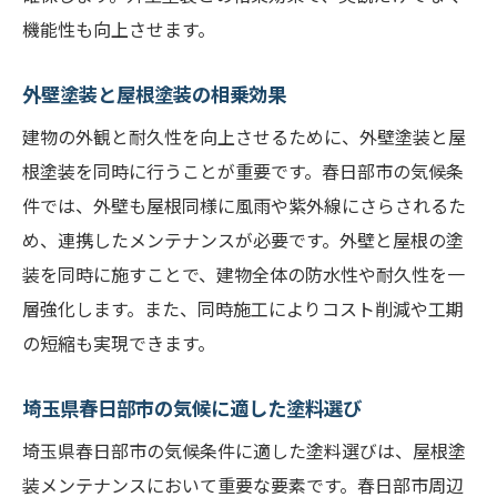
専門業者が提案するベストプラクティス
機能性も向上させます。
春日部市での屋根塗装メンテナンス成功の秘訣
外壁塗装と屋根塗装の相乗効果
適切な塗料の選び方
信頼できる業者の見極め方
建物の外観と耐久性を向上させるために、外壁塗装と屋
根塗装を同時に行うことが重要です。春日部市の気候条
施工前の準備と注意点
件では、外壁も屋根同様に風雨や紫外線にさらされるた
塗装後のアフターケア
め、連携したメンテナンスが必要です。外壁と屋根の塗
季節ごとのメンテナンス計画
装を同時に施すことで、建物全体の防水性や耐久性を一
成功事例の紹介
層強化します。また、同時施工によりコスト削減や工期
春日部市の気候に最適な屋根塗装と外壁塗装の
の短縮も実現できます。
選び方
春日部市の気候特性と塗料の相性
埼玉県春日部市の気候に適した塗料選び
耐久性に優れた塗料の特徴
埼玉県春日部市の気候条件に適した塗料選びは、屋根塗
UV対策に効果的な塗料選び
装メンテナンスにおいて重要な要素です。春日部市周辺