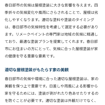
塗装業者の選び方
春日部市の気候は屋根塗装に大きな影響を与えます。四
季折々の気候変化や風雨にさらされることで、屋根は劣
春日部市で信頼できる塗装業者の特徴
化しやすくなります。適切な塗料や塗装のタイミング
見積もりを比較するポイント
は、春日部市の気候特性を考慮して選定する必要があり
施工前に確認すべき事項
ます。リメークペイントの専門家は地域の気候に精通し
アフターサービスを考慮する
ており、最適な塗装プランを提案してくれます。春日部
屋根塗装で春日部市の家の寿命を延ばす方法
市にお住まいの方にとって、気候に合った屋根塗装が家
劣化を防ぐ屋根塗装の役割
の健康を守る重要な要素です。
適切な塗装で防水効果を高める
適切な屋根塗装がもたらす家の美観
断熱効果を高める塗装の選び方
長持ちする塗料の特徴
春日部市の気候や環境に合った適切な屋根塗装は、家の
美観を保つ上で重要です。日差しや雨風による影響から
プロによる定期的なメンテナンス
家を守るためには、塗装が剥がれたり色あせたりするの
遮熱塗料のメリット
を防ぐことが必要です。適切な塗装は外観だけでなく、
有限会社リメークペイントの専門家が教える屋