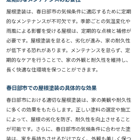
春日部市で人気の塗装技術
屋根塗装は、春日部市の気候条件に適応するために定期
最新技術を取り入れるメリット
的なメンテナンスが不可欠です。季節ごとの気温変化や
屋根塗装の費用対効果を最大化するためのヒン
雨風による影響を受ける屋根は、定期的な点検と補修が
ト
必要です。屋根塗装を怠ると、劣化が進み、家の耐久性
が低下する恐れがあります。メンテナンスを怠らず、定
コストパフォーマンスの高い塗料選び
期的なケアを行うことで、家の外観と耐久性を維持し、
予算に合わせた塗装プラン
長く快適な住環境を保つことができます。
長期的な視点での費用対効果
安価な業者に依頼するリスク
春日部市での屋根塗装の具体的な効果
高品質な塗料の選び方
春日部市における適切な屋根塗装は、家の美観や耐久性
費用対効果を最大化するためのポイント
に多くの効果をもたらします。正しい塗料の選定や施工
春日部市で屋根塗装メンテナンスをする際の注
によって、屋根の劣化を防ぎ、耐久性を向上させること
意点
が可能です。さらに、春日部市の気候条件に合わせた塗
塗装前に確認すべきこと
装は、家を長持ちさせるだけでなく、外観も美しく保つ