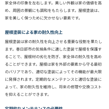
家全体の印象を左右します。美しい外観は家の価値を高
根塗装のコツ
め、周囲の景観にも調和をもたらします。屋根塗装は、
プロが勧める塗料の選び方
家を美しく保つために欠かせない要素です。
施工前の準備と確認事項
安全な施工方法と注意点
屋根塗装による家の耐久性向上
塗装後のメンテナンス方法
屋根塗装は家の耐久性を向上させる重要な役割を果たし
塗装の耐久性を高めるコツ
ます。春日部市の気候条件に適した塗装で屋根を保護す
ることで、屋根材の劣化を防ぎ、家全体の耐久性を高め
リメークペイントのおすすめ
ることができます。屋根は家を外部の要素から守る最初
春日部市での屋根塗装の最新技術とそのメリッ
のバリアであり、適切な塗装によってその機能が最大限
ト
に発揮されます。定期的なメンテナンスと適切な塗装に
最新の屋根塗装技術の紹介
よって、家の耐久性を維持し、将来の修理や交換コスト
スプレー塗装とローラー塗装の比較
を抑えることができます。
遮熱塗料と断熱塗料の効果
環境に優しいエコ塗料
定期的なメンテナンスの必要性