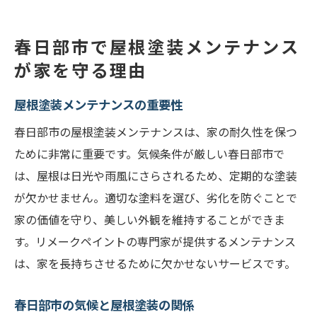
屋根塗装による家の耐久性向上
定期的なメンテナンスの必要性
春日部市で屋根塗装メンテナンス
春日部市での屋根塗装の具体的な効果
が家を守る理由
屋根塗装の適切なタイミングを見極めるための
屋根塗装メンテナンスの重要性
ポイント
春日部市の屋根塗装メンテナンスは、家の耐久性を保つ
春日部市での屋根塗装のタイミング
ために非常に重要です。気候条件が厳しい春日部市で
季節ごとの屋根塗装のメリット
は、屋根は日光や雨風にさらされるため、定期的な塗装
屋根の劣化サインを見逃さない
が欠かせません。適切な塗料を選び、劣化を防ぐことで
塗装時期を見極めるためのチェックリスト
家の価値を守り、美しい外観を維持することができま
プロに相談するタイミング
す。リメークペイントの専門家が提供するメンテナンス
早めの塗装がもたらす長期的なメリット
は、家を長持ちさせるために欠かせないサービスです。
春日部市での屋根塗装選び方ガイド
春日部市の気候と屋根塗装の関係
適切な塗料の選び方