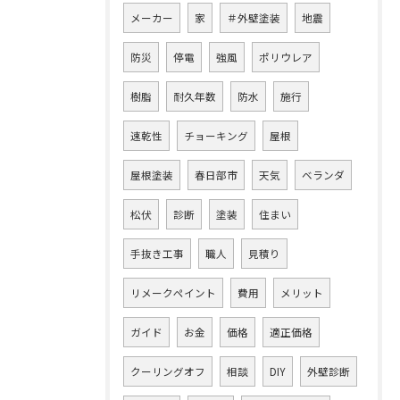
メーカー
家
＃外壁塗装
地震
防災
停電
強風
ポリウレア
樹脂
耐久年数
防水
施行
速乾性
チョーキング
屋根
屋根塗装
春日部市
天気
ベランダ
松伏
診断
塗装
住まい
手抜き工事
職人
見積り
リメークペイント
費用
メリット
ガイド
お金
価格
適正価格
クーリングオフ
相談
DIY
外壁診断