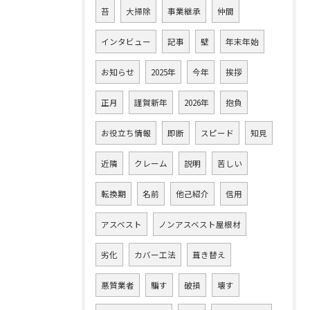
苔
大掃除
事業継承
仲間
インタビュー
記事
壁
年末年始
お知らせ
2025年
今年
挨拶
正月
謹賀新年
2026年
抱負
お役立ち情報
即断
スピード
知見
近隣
クレーム
説明
苦しい
転換期
名前
他己紹介
信用
アスベスト
ノンアスベスト屋根材
劣化
カバー工法
葺き替え
悪質業者
騙す
破損
壊す