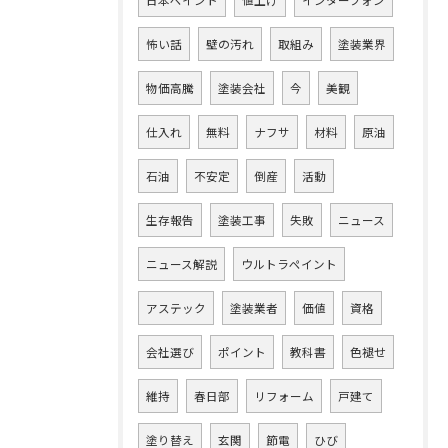
日本ペイント
値上げ
インターフォン
怖い話
壁の汚れ
取組み
塗装業界
物価高騰
塗装会社
今
美観
仕入れ
無料
ナフサ
材料
原油
石油
不安定
倒産
活動
生存報告
塗装工事
失敗
ニュース
ニュース解説
ウルトラペイント
アステック
塗装業者
価値
資格
会社選び
ポイント
教科書
色褪せ
維持
春日部
リフォーム
戸建て
塗り替え
玄関
節電
ひび