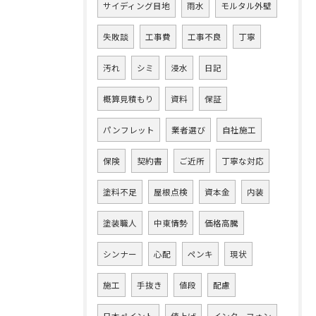
サイディング目地
雨水
モルタル外壁
失敗談
工事費
工事不良
丁寧
汚れ
シミ
浸水
日記
概算見積もり
資料
保証
パンフレット
業者選び
自社施工
保険
契約書
ご近所
丁寧な対応
塗料不足
屋根点検
資本金
内装
塗装職人
中東情勢
価格高騰
シンナー
心配
ペンキ
現状
施工
手抜き
値段
配慮