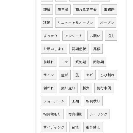
理解
第三者
頼れる第三者
事務所
移転
リニューアルオープン
オープン
まったり
アンケート
お願い
協力
お願いします
初期症状
兆候
前触れ
コケ
繁忙期
閑散期
サイン
症状
藻
カビ
ひび割れ
剥がれ
振り返り
勝負
施行事例
ショールーム
工期
相見積り
相見積もり
写真撮影
シーリング
サイディング
目地
張り替え