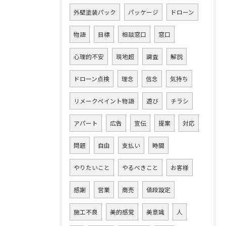
外壁塗装パック
パッケージ
ドローン
物語
目標
相談窓口
窓口
心理的不安
現地超
調査
解説
ドローン点検
理念
信念
気持ち
リメークペイント物語
遊び
チラシ
アパート
広告
宣伝
提案
対応
問題
自由
支払い
時間
やりたいこと
やるべきこと
お客様
感謝
営業
商売
値段設定
施工不良
美的感覚
美意識
人