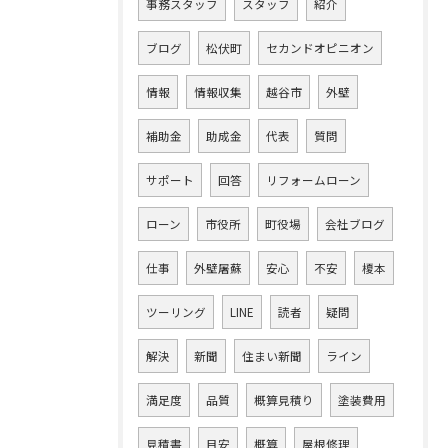
事務スタッフ
スタッフ
紹介
ブログ
松伏町
セカンドオピニオン
情報
情報収集
越谷市
外壁
補助金
助成金
代表
質問
サポート
回答
リフォームローン
ローン
市役所
町役場
会社ブログ
仕事
外壁屠蘇
安心
不安
榎本
ツーリング
LINE
読者
疑問
解決
新聞
住まい新聞
ライン
満足度
品質
概算見積り
塗装費用
見積書
目安
概算
屋根修理