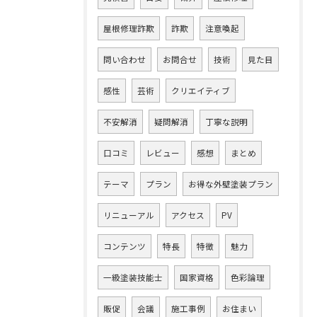
屋根修理詐欺
詐欺
注意喚起
問い合わせ
お問合せ
技術
見た目
感性
芸術
クリエイティブ
不安解消
疑問解消
丁寧な説明
口コミ
レビュー
感想
まとめ
テーマ
プラン
お得な外壁塗装プラン
リニューアル
アクセス
PV
コンテンツ
特長
特徴
魅力
一級塗装技能士
国家資格
色彩論理
販促
会議
施工事例
お住まい