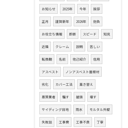
お知らせ
2025年
今年
挨拶
正月
謹賀新年
2026年
抱負
お役立ち情報
即断
スピード
知見
近隣
クレーム
説明
苦しい
転換期
名前
他己紹介
信用
アスベスト
ノンアスベスト屋根材
劣化
カバー工法
葺き替え
悪質業者
騙す
破損
壊す
サイディング目地
雨水
モルタル外壁
失敗談
工事費
工事不良
丁寧