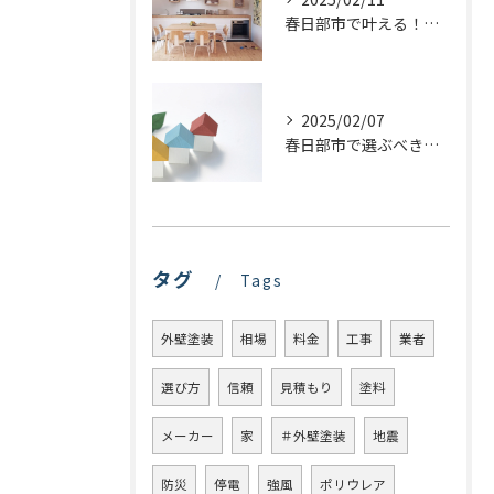
春日部市で叶える！理想のキッチンリフォームを実現するステップ
2025/02/07
春日部市で選ぶべき屋根塗装の種類とは？プロが教える最適な選び方
タグ
Tags
外壁塗装
相場
料金
工事
業者
選び方
信頼
見積もり
塗料
メーカー
家
＃外壁塗装
地震
防災
停電
強風
ポリウレア