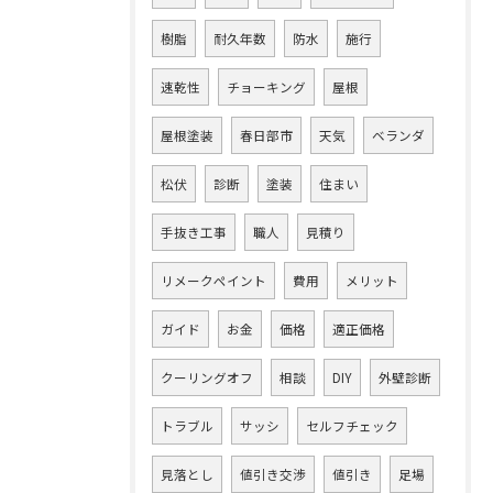
樹脂
耐久年数
防水
施行
速乾性
チョーキング
屋根
屋根塗装
春日部市
天気
ベランダ
松伏
診断
塗装
住まい
手抜き工事
職人
見積り
リメークペイント
費用
メリット
ガイド
お金
価格
適正価格
クーリングオフ
相談
DIY
外壁診断
トラブル
サッシ
セルフチェック
見落とし
値引き交渉
値引き
足場