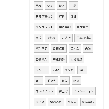
汚れ
シミ
浸水
日記
概算見積もり
資料
保証
パンフレット
業者選び
自社施工
保険
契約書
ご近所
丁寧な対応
塗料不足
屋根点検
資本金
内装
塗装職人
中東情勢
価格高騰
シンナー
心配
ペンキ
現状
施工
手抜き
値段
配慮
日本ペイント
値上げ
インターフォン
怖い話
壁の汚れ
取組み
塗装業界