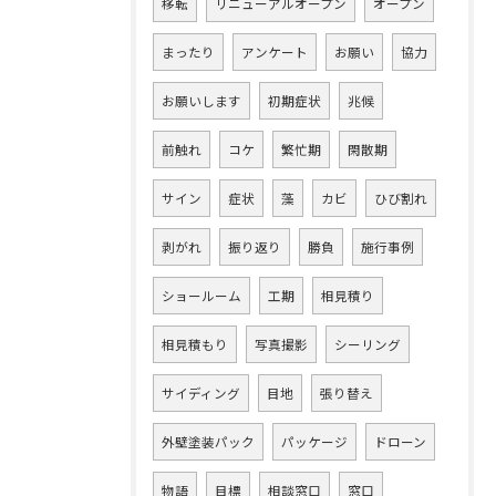
移転
リニューアルオープン
オープン
まったり
アンケート
お願い
協力
お願いします
初期症状
兆候
前触れ
コケ
繁忙期
閑散期
サイン
症状
藻
カビ
ひび割れ
剥がれ
振り返り
勝負
施行事例
ショールーム
工期
相見積り
相見積もり
写真撮影
シーリング
サイディング
目地
張り替え
外壁塗装パック
パッケージ
ドローン
物語
目標
相談窓口
窓口