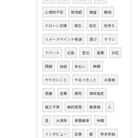
心理的不安
現地超
調査
解説
ドローン点検
理念
信念
気持ち
リメークペイント物語
遊び
チラシ
アパート
広告
宣伝
提案
対応
問題
自由
支払い
時間
やりたいこと
やるべきこと
お客様
感謝
営業
商売
値段設定
施工不良
美的感覚
美意識
人
苔
大掃除
事業継承
仲間
インタビュー
記事
壁
年末年始