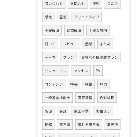
問い合わせ
お問合せ
技術
見た目
感性
芸術
クリエイティブ
不安解消
疑問解消
丁寧な説明
口コミ
レビュー
感想
まとめ
テーマ
プラン
お得な外壁塗装プラン
リニューアル
アクセス
PV
コンテンツ
特長
特徴
魅力
一級塗装技能士
国家資格
色彩論理
販促
会議
施工事例
お住まい
理解
第三者
頼れる第三者
事務所