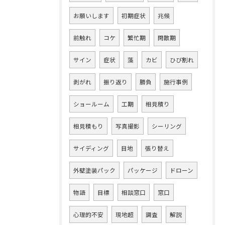
お願いします
初期症状
兆候
前触れ
コケ
繁忙期
閑散期
サイン
症状
藻
カビ
ひび割れ
剥がれ
振り返り
勝負
施行事例
ショールーム
工期
相見積り
相見積もり
写真撮影
シーリング
サイディング
目地
張り替え
外壁塗装パック
パッケージ
ドローン
物語
目標
相談窓口
窓口
心理的不安
現地超
調査
解説