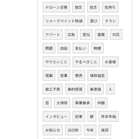
ドローン点検
理念
信念
気持ち
リメークペイント物語
遊び
チラシ
アパート
広告
宣伝
提案
対応
問題
自由
支払い
時間
やりたいこと
やるべきこと
お客様
感謝
営業
商売
値段設定
施工不良
美的感覚
美意識
人
苔
大掃除
事業継承
仲間
インタビュー
記事
壁
年末年始
お知らせ
2025年
今年
挨拶