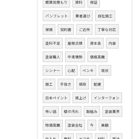
概算見積もり
資料
保証
パンフレット
業者選び
自社施工
保険
契約書
ご近所
丁寧な対応
塗料不足
屋根点検
資本金
内装
塗装職人
中東情勢
価格高騰
シンナー
心配
ペンキ
現状
施工
手抜き
値段
配慮
日本ペイント
値上げ
インターフォン
怖い話
壁の汚れ
取組み
塗装業界
物価高騰
塗装会社
今
美観
仕入れ
無料
ナフサ
材料
原油