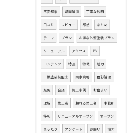
不安解消
疑問解消
丁寧な説明
口コミ
レビュー
感想
まとめ
テーマ
プラン
お得な外壁塗装プラン
リニューアル
アクセス
PV
コンテンツ
特長
特徴
魅力
一級塗装技能士
国家資格
色彩論理
販促
会議
施工事例
お住まい
理解
第三者
頼れる第三者
事務所
移転
リニューアルオープン
オープン
まったり
アンケート
お願い
協力