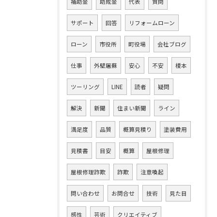
補助金
助成金
代表
質問
サポート
回答
リフォームローン
ローン
市役所
町役場
会社ブログ
仕事
外壁屠蘇
安心
不安
榎本
ツーリング
LINE
読者
疑問
解決
新聞
住まい新聞
ライン
満足度
品質
概算見積り
塗装費用
見積書
目安
概算
屋根修理
屋根修理詐欺
詐欺
注意喚起
問い合わせ
お問合せ
技術
見た目
感性
芸術
クリエイティブ