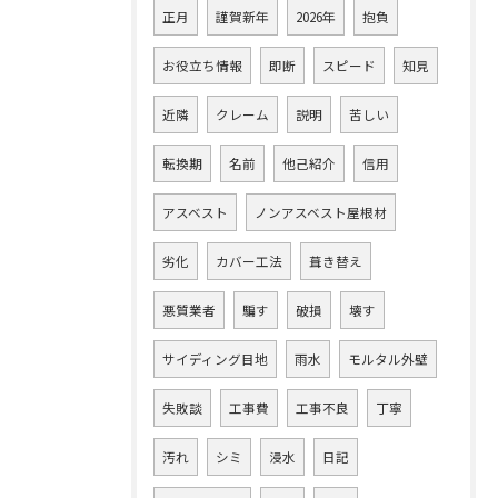
正月
謹賀新年
2026年
抱負
お役立ち情報
即断
スピード
知見
近隣
クレーム
説明
苦しい
転換期
名前
他己紹介
信用
アスベスト
ノンアスベスト屋根材
劣化
カバー工法
葺き替え
悪質業者
騙す
破損
壊す
サイディング目地
雨水
モルタル外壁
失敗談
工事費
工事不良
丁寧
汚れ
シミ
浸水
日記