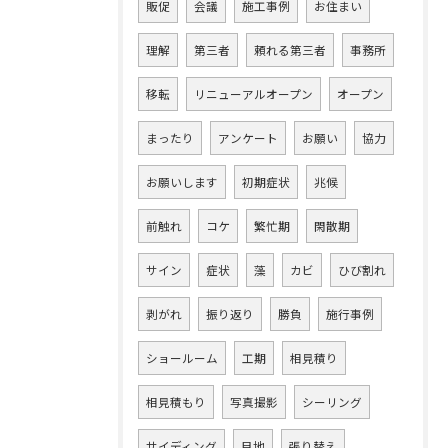
販促
会議
施工事例
お住まい
理解
第三者
頼れる第三者
事務所
移転
リニューアルオープン
オープン
まったり
アンケート
お願い
協力
お願いします
初期症状
兆候
前触れ
コケ
繁忙期
閑散期
サイン
症状
藻
カビ
ひび割れ
剥がれ
振り返り
勝負
施行事例
ショールーム
工期
相見積り
相見積もり
写真撮影
シーリング
サイディング
目地
張り替え