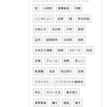
苔
大掃除
事業継承
仲間
インタビュー
記事
壁
年末年始
お知らせ
2025年
今年
挨拶
正月
謹賀新年
2026年
抱負
お役立ち情報
即断
スピード
知見
近隣
クレーム
説明
苦しい
転換期
名前
他己紹介
信用
アスベスト
ノンアスベスト屋根材
劣化
カバー工法
葺き替え
悪質業者
騙す
破損
壊す