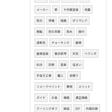
メーカー
家
＃外壁塗装
地震
防災
停電
強風
ポリウレア
樹脂
耐久年数
防水
施行
速乾性
チョーキング
屋根
屋根塗装
春日部市
天気
ベランダ
松伏
診断
塗装
住まい
手抜き工事
職人
見積り
リメークペイント
費用
メリット
ガイド
お金
価格
適正価格
クーリングオフ
相談
DIY
外壁診断