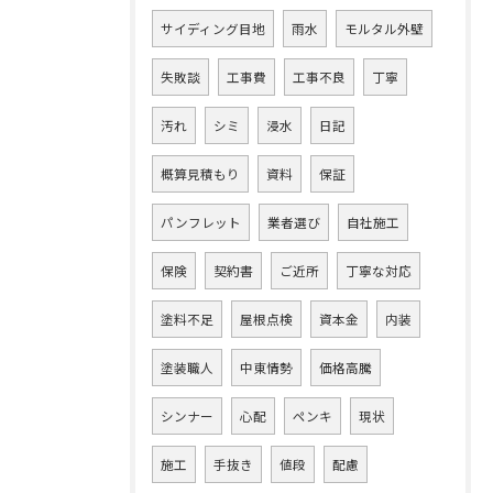
サイディング目地
雨水
モルタル外壁
失敗談
工事費
工事不良
丁寧
汚れ
シミ
浸水
日記
概算見積もり
資料
保証
パンフレット
業者選び
自社施工
保険
契約書
ご近所
丁寧な対応
塗料不足
屋根点検
資本金
内装
塗装職人
中東情勢
価格高騰
シンナー
心配
ペンキ
現状
施工
手抜き
値段
配慮