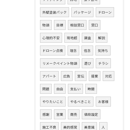
外壁塗装パック
パッケージ
ドローン
物語
目標
相談窓口
窓口
心理的不安
現地超
調査
解説
ドローン点検
理念
信念
気持ち
リメークペイント物語
遊び
チラシ
アパート
広告
宣伝
提案
対応
問題
自由
支払い
時間
やりたいこと
やるべきこと
お客様
感謝
営業
商売
値段設定
施工不良
美的感覚
美意識
人