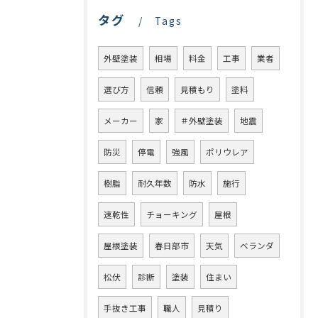
タグ
Tags
外壁塗装
相場
料金
工事
業者
選び方
信頼
見積もり
塗料
メーカー
家
＃外壁塗装
地震
防災
停電
強風
ポリウレア
樹脂
耐久年数
防水
施行
速乾性
チョーキング
屋根
屋根塗装
春日部市
天気
ベランダ
松伏
診断
塗装
住まい
手抜き工事
職人
見積り