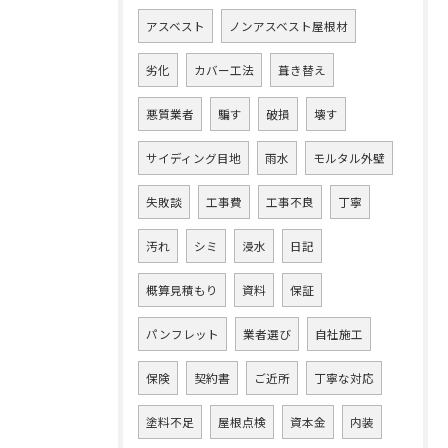
アスベスト
ノンアスベスト屋根材
劣化
カバー工法
葺き替え
悪質業者
騙す
破損
壊す
サイディング目地
雨水
モルタル外壁
失敗談
工事費
工事不良
丁寧
汚れ
シミ
浸水
日記
概算見積もり
資料
保証
パンフレット
業者選び
自社施工
保険
契約書
ご近所
丁寧な対応
塗料不足
屋根点検
資本金
内装