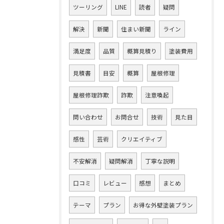
ツーリング
LINE
読者
疑問
解決
新聞
住まい新聞
ライン
満足度
品質
概算見積り
塗装費用
見積書
目安
概算
屋根修理
屋根修理詐欺
詐欺
注意喚起
問い合わせ
お問合せ
技術
見た目
感性
芸術
クリエイティブ
不安解消
疑問解消
丁寧な説明
口コミ
レビュー
感想
まとめ
テーマ
プラン
お得な外壁塗装プラン