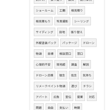
ショールーム
工期
相見積り
相見積もり
写真撮影
シーリング
サイディング
目地
張り替え
外壁塗装パック
パッケージ
ドローン
物語
目標
相談窓口
窓口
心理的不安
現地超
調査
解説
ドローン点検
理念
信念
気持ち
リメークペイント物語
遊び
チラシ
アパート
広告
宣伝
提案
対応
問題
自由
支払い
時間