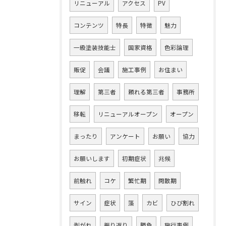
リニューアル
アクセス
PV
コンテンツ
特長
特徴
魅力
一級塗装技能士
国家資格
色彩論理
販促
会議
施工事例
お住まい
理解
第三者
頼れる第三者
事務所
移転
リニューアルオープン
オープン
まったり
アンケート
お願い
協力
お願いします
初期症状
兆候
前触れ
コケ
繁忙期
閑散期
サイン
症状
藻
カビ
ひび割れ
剥がれ
振り返り
勝負
施行事例