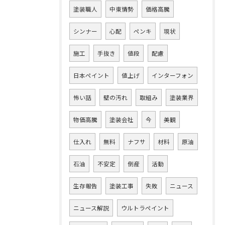
塗装職人
中東情勢
価格高騰
シンナー
心配
ペンキ
現状
施工
手抜き
値段
配慮
日本ペイント
値上げ
インターフォン
怖い話
壁の汚れ
取組み
塗装業界
物価高騰
塗装会社
今
美観
仕入れ
無料
ナフサ
材料
原油
石油
不安定
倒産
活動
生存報告
塗装工事
失敗
ニュース
ニュース解説
ウルトラペイント