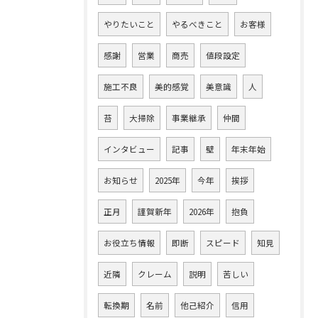
やりたいこと
やるべきこと
お客様
感謝
営業
商売
値段設定
施工不良
美的感覚
美意識
人
苔
大掃除
事業継承
仲間
インタビュー
記事
壁
年末年始
お知らせ
2025年
今年
挨拶
正月
謹賀新年
2026年
抱負
お役立ち情報
即断
スピード
知見
近隣
クレーム
説明
苦しい
転換期
名前
他己紹介
信用