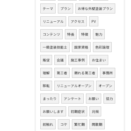
テーマ
プラン
お得な外壁塗装プラン
リニューアル
アクセス
PV
コンテンツ
特長
特徴
魅力
一級塗装技能士
国家資格
色彩論理
販促
会議
施工事例
お住まい
理解
第三者
頼れる第三者
事務所
移転
リニューアルオープン
オープン
まったり
アンケート
お願い
協力
お願いします
初期症状
兆候
前触れ
コケ
繁忙期
閑散期