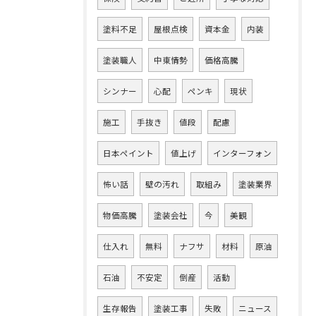
塗料不足
屋根点検
資本金
内装
塗装職人
中東情勢
価格高騰
シンナー
心配
ペンキ
現状
施工
手抜き
値段
配慮
日本ペイント
値上げ
インターフォン
怖い話
壁の汚れ
取組み
塗装業界
物価高騰
塗装会社
今
美観
仕入れ
無料
ナフサ
材料
原油
石油
不安定
倒産
活動
生存報告
塗装工事
失敗
ニュース