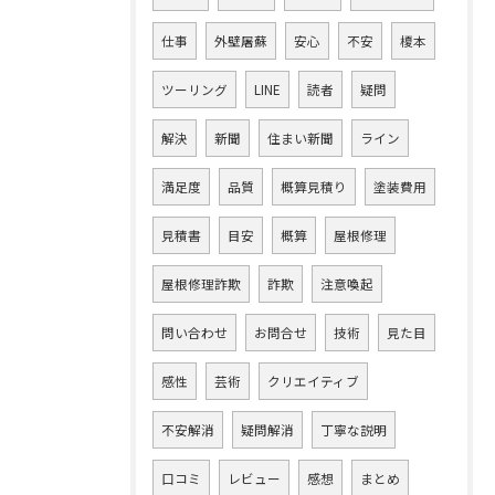
仕事
外壁屠蘇
安心
不安
榎本
ツーリング
LINE
読者
疑問
解決
新聞
住まい新聞
ライン
満足度
品質
概算見積り
塗装費用
見積書
目安
概算
屋根修理
屋根修理詐欺
詐欺
注意喚起
問い合わせ
お問合せ
技術
見た目
感性
芸術
クリエイティブ
不安解消
疑問解消
丁寧な説明
口コミ
レビュー
感想
まとめ