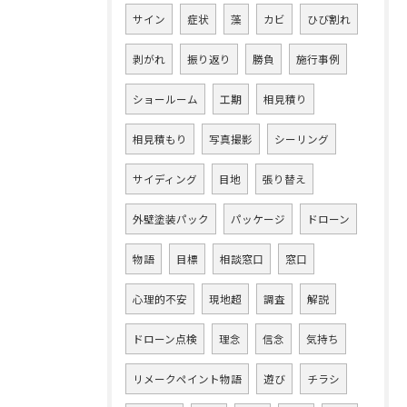
サイン
症状
藻
カビ
ひび割れ
剥がれ
振り返り
勝負
施行事例
ショールーム
工期
相見積り
相見積もり
写真撮影
シーリング
サイディング
目地
張り替え
外壁塗装パック
パッケージ
ドローン
物語
目標
相談窓口
窓口
心理的不安
現地超
調査
解説
ドローン点検
理念
信念
気持ち
リメークペイント物語
遊び
チラシ