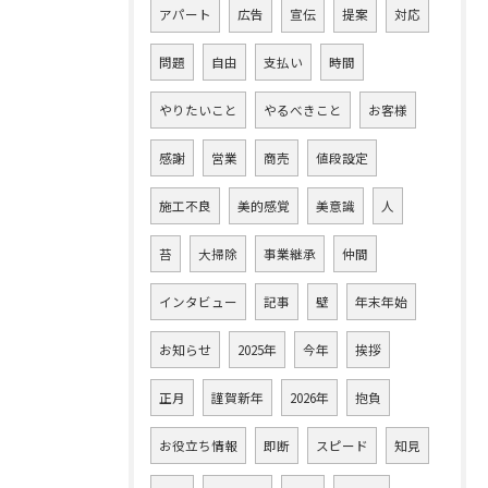
アパート
広告
宣伝
提案
対応
問題
自由
支払い
時間
やりたいこと
やるべきこと
お客様
感謝
営業
商売
値段設定
施工不良
美的感覚
美意識
人
苔
大掃除
事業継承
仲間
インタビュー
記事
壁
年末年始
お知らせ
2025年
今年
挨拶
正月
謹賀新年
2026年
抱負
お役立ち情報
即断
スピード
知見