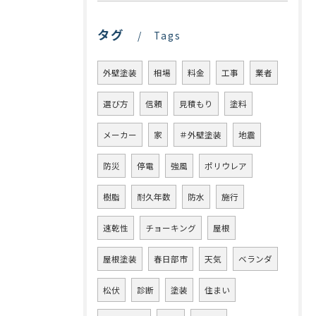
タグ
Tags
外壁塗装
相場
料金
工事
業者
選び方
信頼
見積もり
塗料
メーカー
家
＃外壁塗装
地震
防災
停電
強風
ポリウレア
樹脂
耐久年数
防水
施行
速乾性
チョーキング
屋根
屋根塗装
春日部市
天気
ベランダ
松伏
診断
塗装
住まい