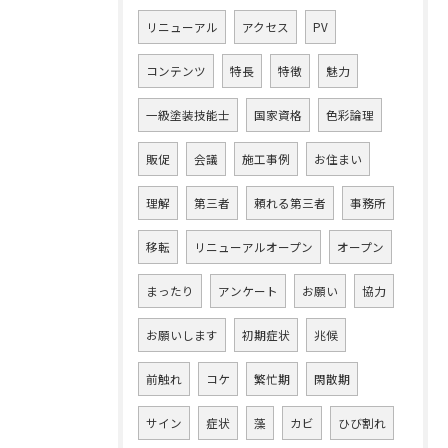
リニューアル
アクセス
PV
コンテンツ
特長
特徴
魅力
一級塗装技能士
国家資格
色彩論理
販促
会議
施工事例
お住まい
理解
第三者
頼れる第三者
事務所
移転
リニューアルオープン
オープン
まったり
アンケート
お願い
協力
お願いします
初期症状
兆候
前触れ
コケ
繁忙期
閑散期
サイン
症状
藻
カビ
ひび割れ