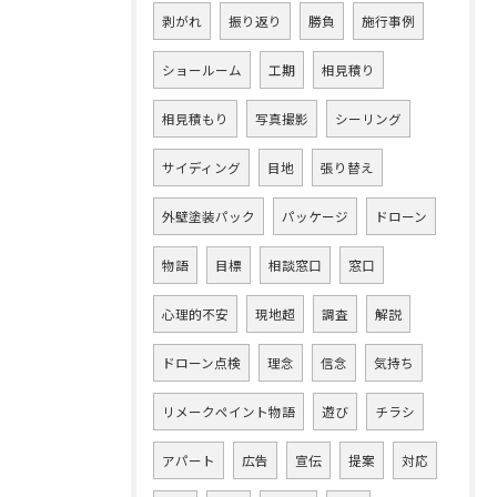
剥がれ
振り返り
勝負
施行事例
ショールーム
工期
相見積り
相見積もり
写真撮影
シーリング
サイディング
目地
張り替え
外壁塗装パック
パッケージ
ドローン
物語
目標
相談窓口
窓口
心理的不安
現地超
調査
解説
ドローン点検
理念
信念
気持ち
リメークペイント物語
遊び
チラシ
アパート
広告
宣伝
提案
対応