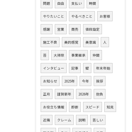
問題
自由
支払い
時間
やりたいこと
やるべきこと
お客様
感謝
営業
商売
値段設定
施工不良
美的感覚
美意識
人
苔
大掃除
事業継承
仲間
インタビュー
記事
壁
年末年始
お知らせ
2025年
今年
挨拶
正月
謹賀新年
2026年
抱負
お役立ち情報
即断
スピード
知見
近隣
クレーム
説明
苦しい