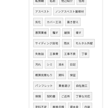
転換期
名前
他己紹介
信用
アスベスト
ノンアスベスト屋根材
劣化
カバー工法
葺き替え
悪質業者
騙す
破損
壊す
サイディング目地
雨水
モルタル外壁
失敗談
工事費
工事不良
丁寧
汚れ
シミ
浸水
日記
概算見積もり
資料
保証
パンフレット
業者選び
自社施工
保険
契約書
ご近所
丁寧な対応
塗料不足
屋根点検
資本金
内装