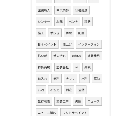
塗装職人
中東情勢
価格高騰
シンナー
心配
ペンキ
現状
施工
手抜き
値段
配慮
日本ペイント
値上げ
インターフォン
怖い話
壁の汚れ
取組み
塗装業界
物価高騰
塗装会社
今
美観
仕入れ
無料
ナフサ
材料
原油
石油
不安定
倒産
活動
生存報告
塗装工事
失敗
ニュース
ニュース解説
ウルトラペイント