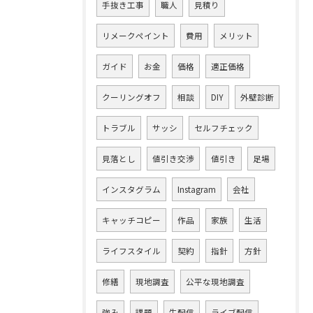
手抜き工事
職人
見積り
リメークペイント
費用
メリット
ガイド
お金
価格
適正価格
クーリングオフ
相談
DIY
外壁診断
トラブル
サッシ
セルフチェック
見落とし
値引き交渉
値引き
足場
インスタグラム
Instagram
会社
キャッチコピー
作品
家族
生活
ライフスタイル
契約
指針
方針
修繕
現地調査
公平な現地調査
強み
課題
生配信
ライブ配信