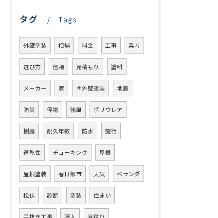
タグ
Tags
外壁塗装
相場
料金
工事
業者
選び方
信頼
見積もり
塗料
メーカー
家
＃外壁塗装
地震
防災
停電
強風
ポリウレア
樹脂
耐久年数
防水
施行
速乾性
チョーキング
屋根
屋根塗装
春日部市
天気
ベランダ
松伏
診断
塗装
住まい
手抜き工事
職人
見積り