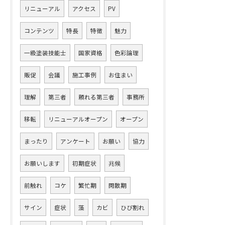
リニューアル
アクセス
PV
コンテンツ
特長
特徴
魅力
一級塗装技能士
国家資格
色彩論理
販促
会議
施工事例
お住まい
理解
第三者
頼れる第三者
事務所
移転
リニューアルオープン
オープン
まったり
アンケート
お願い
協力
お願いします
初期症状
兆候
前触れ
コケ
繁忙期
閑散期
サイン
症状
藻
カビ
ひび割れ