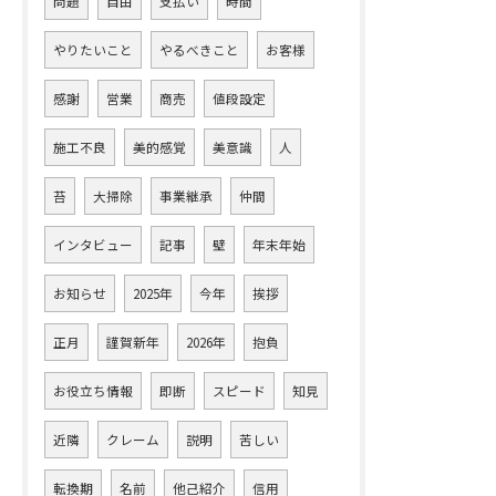
問題
自由
支払い
時間
やりたいこと
やるべきこと
お客様
感謝
営業
商売
値段設定
施工不良
美的感覚
美意識
人
苔
大掃除
事業継承
仲間
インタビュー
記事
壁
年末年始
お知らせ
2025年
今年
挨拶
正月
謹賀新年
2026年
抱負
お役立ち情報
即断
スピード
知見
近隣
クレーム
説明
苦しい
転換期
名前
他己紹介
信用