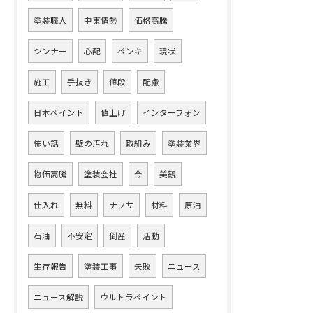
塗装職人
中東情勢
価格高騰
シンナー
心配
ペンキ
現状
施工
手抜き
値段
配慮
日本ペイント
値上げ
インターフォン
怖い話
壁の汚れ
取組み
塗装業界
物価高騰
塗装会社
今
美観
仕入れ
無料
ナフサ
材料
原油
石油
不安定
倒産
活動
生存報告
塗装工事
失敗
ニュース
ニュース解説
ウルトラペイント