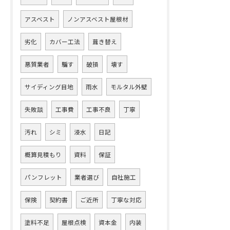
アスベスト
ノンアスベスト屋根材
劣化
カバー工法
葺き替え
悪質業者
騙す
破損
壊す
サイディング目地
雨水
モルタル外壁
失敗談
工事費
工事不良
丁寧
汚れ
シミ
浸水
日記
概算見積もり
資料
保証
パンフレット
業者選び
自社施工
保険
契約書
ご近所
丁寧な対応
塗料不足
屋根点検
資本金
内装