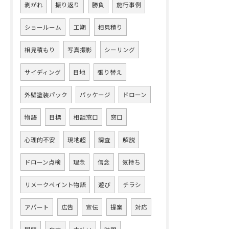
剥がれ
振り返り
勝負
施行事例
ショールーム
工期
相見積り
相見積もり
写真撮影
シーリング
サイディング
目地
張り替え
外壁塗装パック
パッケージ
ドローン
物語
目標
相談窓口
窓口
心理的不安
現地超
調査
解説
ドローン点検
理念
信念
気持ち
リメークペイント物語
遊び
チラシ
アパート
広告
宣伝
提案
対応