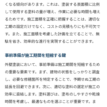
くなる傾向があります。これは、塗装する表面積に比例
塗装の色選びが建物に与える影響
して使用する塗料の量が増え、作業に必要な時間も増え
長期的視点に立った施工計画
るためです。施工面積を正確に把握することは、適切な
施工後の定期点検の必要性
工期の設定だけでなく、コストの見積もりにも不可欠で
外壁塗装における品質管理のポイント
す。また、施工面積を考慮した計画を立てることで、無
外壁塗装の施工期間を成功に導く計画の立て方
駄を省き、効率的な進行を実現することができます。
施工期間を見積もる際の重要ポイント
事前準備が施工期間を短縮する鍵
プロジェクト管理で施工をスムーズに進め
外壁塗装において、事前準備は施工期間を短縮するため
る
の重要な要素です。まず、建物の状態をしっかりと調査
施工期間を短縮するための効率的な手法
し、必要な修繕箇所を特定することで、予期せぬ工期の
見積もりと実際の施工期間のギャップを埋
延長を回避できます。次に、適切な塗料の選定が施工の
める方法
効率に直結します。塗料選びは、塗布のしやすさや乾燥
成功する施工計画のチェックリスト
時間を考慮し、最適なものを選ぶことが重要です。ま
施工後のアフターケアを考慮した計画