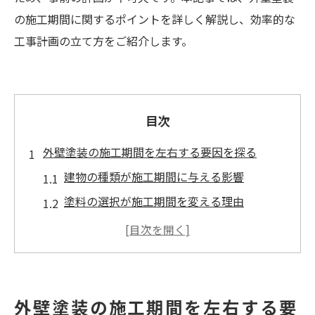
の施工期間に関するポイントを詳しく解説し、効率的な
工事計画の立て方をご紹介します。
目次
外壁塗装の施工期間を左右する要因を探る
建物の種類が施工期間に与える影響
塗料の選択が施工期間を変える理由
職人の技術レベルと施工期間の関係
施工面積が施工期間を決定する要素
事前準備が施工期間を短縮する鍵
施工期間に影響するその他の要因
外壁塗装の施工期間を左右する要