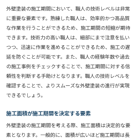
外壁塗装の施工期間において、職人の技術レベルは非常
機材と工具の最適化による時間短縮
に重要な要素です。熟練した職人は、効率的かつ高品質
施工期間短縮のための事前準備の徹底
な作業を行うことができるため、施工期間の短縮が期待
外壁塗装中の近隣住民への配慮と情報提供の重
できます。技術力の高い職人は、細部にまで注意を払い
要性
つつ、迅速に作業を進めることができるため、施工の遅
施工前に近隣住民へ情報提供する方法
延を防ぐことが可能です。また、職人の経験年数や過去
施工中の騒音や臭気への配慮
の施工事例をチェックすることで、施工期間に対する信
トラブル回避のためのコミュニケーション
頼性を判断する手助けとなります。職人の技術レベルを
近隣住民との良好な関係を築くために
確認することで、よりスムーズな外壁塗装の進行が実現
工事終了後のフィードバックの取り方
できるでしょう。
地域社会との調和を目指した施工
施工面積が施工期間を決定する要素
効率的な外壁塗装計画で美観と耐久性を守る
外壁塗装の施工期間を考える際、施工面積は決定的な要
塗料の選定で美観と耐久性を両立する方法
素となります。一般的に、面積が広いほど施工期間は長
施工後のメンテナンス計画の重要性