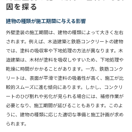
外壁塗装における季節ごとの施工期間の違い
因を探る
春に行う外壁塗装の利点と注意点
建物の種類が施工期間に与える影響
夏の高温が施工期間に与える影響
外壁塗装の施工期間は、建物の種類によって大きく左右
秋の施工が推奨される理由
されます。例えば、木造建築と鉄筋コンクリートの建物
冬の寒冷が施工期間を延ばす要因
では、塗料の吸収率や下地処理の方法が異なります。木
季節ごとの施工計画の立て方
造建築は、木材が塗料を吸収しやすいため、下地処理や
地域の気候に応じた施工期間の調整
乾燥に時間がかかることがあります。一方、鉄筋コンク
スムーズな外壁塗装を実現するための事前計画
リートは、表面が平滑で塗料の吸着性が高く、施工が比
施工前のスケジュール設定の重要性
較的スムーズに進む傾向にあります。しかし、コンクリ
ートのひび割れや劣化が見られる場合には、補修作業が
材料調達と施工期間の関係
必要となり、施工期間が延びることもあります。このよ
施工業者との事前打ち合わせのポイント
うに、建物の種類に応じた適切な準備と施工計画が求め
事前準備で施工期間を短縮する方法
られます。
近隣住民への事前説明の効果