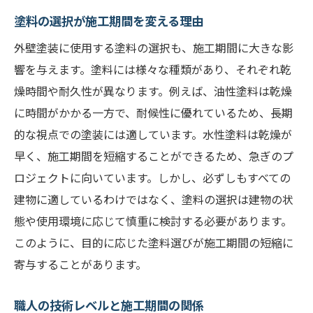
予備日を考慮した計画の立て方
塗料の選択が施工期間を変える理由
天候が外壁塗装の施工期間に与える影響とは
外壁塗装に使用する塗料の選択も、施工期間に大きな影
雨天時の施工延期のリスクと対策
響を与えます。塗料には様々な種類があり、それぞれ乾
風速が施工に与える影響と対処法
燥時間や耐久性が異なります。例えば、油性塗料は乾燥
湿度が塗料の乾燥時間に及ぼす影響
に時間がかかる一方で、耐候性に優れているため、長期
的な視点での塗装には適しています。水性塗料は乾燥が
天候による施工中断時の対応策
早く、施工期間を短縮することができるため、急ぎのプ
気象予報を活用した施工計画
ロジェクトに向いています。しかし、必ずしもすべての
異常気象時の安全対策
建物に適しているわけではなく、塗料の選択は建物の状
外壁塗装の施工期間を短縮するための工夫
態や使用環境に応じて慎重に検討する必要があります。
効率的な作業手順の設定
このように、目的に応じた塗料選びが施工期間の短縮に
最新技術を活用した施工期間短縮法
寄与することがあります。
塗料選びで施工期間を短縮する方法
職人の技術レベルと施工期間の関係
複数人チームでの作業効率化