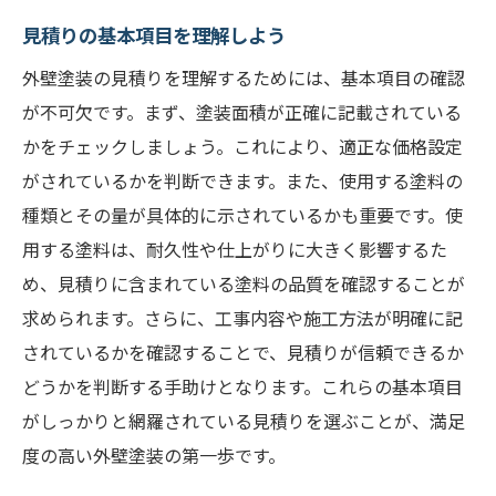
成功する外壁塗装は見積りの読み方から始まる
見積りの基本項目を理解しよう
詳細項目を見逃さないためのチェック方法
外壁塗装の見積りを理解するためには、基本項目の確認
不明点は業者に確認しよう
が不可欠です。まず、塗装面積が正確に記載されている
見積りの読み解き方のポイント
かをチェックしましょう。これにより、適正な価格設定
工事費用の内訳とその妥当性
がされているかを判断できます。また、使用する塗料の
外壁塗装見積りでの品質確認
種類とその量が具体的に示されているかも重要です。使
見積り書の透明性を確保する方法
用する塗料は、耐久性や仕上がりに大きく影響するた
見積りの確認で外壁塗装のトラブルを未然に防
め、見積りに含まれている塗料の品質を確認することが
ぐ
求められます。さらに、工事内容や施工方法が明確に記
トラブルを避けるための確認事項
されているかを確認することで、見積りが信頼できるか
どうかを判断する手助けとなります。これらの基本項目
見積り書における注意点と対策
がしっかりと網羅されている見積りを選ぶことが、満足
外壁塗装のリスクを見積りから限定する
度の高い外壁塗装の第一歩です。
業者とのコミュニケーションで齟齬を防ぐ