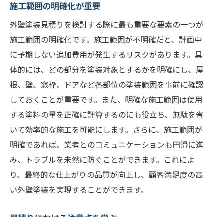
価格とサービスのバランスを考える
施工範囲の明確化が重要
見積り比較での優先事項を設定
外壁塗装見積りを検討する際に最も重要な要素の一つが
業者選びにおける見積りの役割
施工範囲の明確化です。施工範囲が不明確だと、計画中
に予期しない追加費用が発生するリスクがあります。具
見積りの比較で見える適正価格とは
体的には、どの部分を塗装対象とするかを明確にし、屋
外壁塗装見積りでの正しい判断基準
根、壁、窓枠、ドアなど各部位の塗装範囲を事前に確認
外壁塗装見積りでの工期確認が満足度を左右す
しておくことが重要です。また、明確な施工範囲は使用
る
する塗料の量を正確に計算するのにも役立ち、無駄を省
工期の設定とその影響
いて効率的な施工を可能にします。さらに、施工範囲が
見積りでの工期をどう確認するか
明確であれば、業者とのコミュニケーションも円滑に進
工期設定が施工満足度に与える影響
み、トラブルを未然に防ぐことができます。これによ
見積り書での工期確認の重要性
り、最終的な仕上がりの品質が向上し、顧客満足度の高
外壁塗装見積りでの効率的な工期管理
い外壁塗装を実現することができます。
満足度を高める工期のポイント