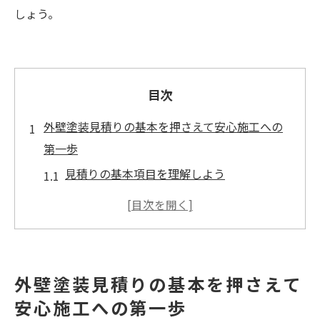
しょう。
目次
外壁塗装見積りの基本を押さえて安心施工への
第一歩
見積りの基本項目を理解しよう
塗料の種類と特徴を把握する
施工範囲の明確化が重要
見積りにおける注意点を学ぶ
施工計画の確認と工期設定
外壁塗装見積りの基本を押さえて
外壁塗装見積りの透明性を確認
安心施工への第一歩