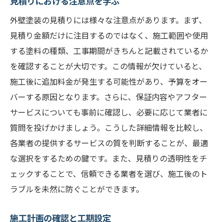
見積りにおける注意点を学ぶ
見積りから見る外壁塗装の保証内容とアフター
外壁塗装の見積りには様々な注意点があります。まず、
サービス
見積り金額だけに注目するのではなく、施工範囲や使用
保証内容を見積りで確認する方法
する塗料の種類、工事期間がきちんと記載されているか
アフターサービスの有無をチェック
を確認することが大切です。この情報が欠けていると、
外壁塗装の長期的な価値を見積りで判断
施工後に追加料金が発生する可能性があり、予算をオー
保証とアフターサービスの重要性
バーする原因となります。さらに、保証内容やアフター
見積りから見る業者の信頼度
サービスについても事前に確認し、必要に応じて業者に
外壁塗装見積りでの安心保証を確保
質問を投げかけましょう。こうした詳細情報を比較し、
外壁塗装見積りで失敗しないための最終チェッ
各業者の提供するサービスの質を判断することが、最適
クポイント
な選択をするための鍵です。また、見積りの透明性をチ
ェックすることで、信頼できる業者を選び、施工後のト
最終確認事項を整理しよう
ラブルを未然に防ぐことができます。
見積り書全体の見直しポイント
確認すべき見積りの最終リスト
施工計画の確認と工期設定