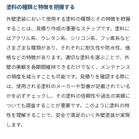
見積りから潜在的な問題を見つける方法
塗料の種類と特徴を把握する
外壁塗装見積りでのリスク管理
外壁塗装において使用する塗料の種類とその特徴を把握
外壁塗装見積りで重要な施工範囲と塗料の選び
することは、見積り作成の重要なステップです。塗料に
方
はアクリル系、ウレタン系、シリコン系、フッ素系など
施工範囲の確認と具体例
さまざまな種類があり、それぞれに耐久性や防水性、価
適切な塗料選びのポイント
格などの特徴があります。適切な塗料を選ぶことで、外
使用塗料の特性とその影響
壁の美観を長期間維持できるだけでなく、メンテナンス
の頻度を減らすことも可能です。見積りを確認する際に
施工範囲を確実に把握する方法
は、使用される塗料のメーカーや型番が記載されている
見積りから塗料選定の基準を読む
かを必ずチェックし、その塗料の信頼性や過去の実績に
外壁塗装見積りでの最適な選択をする
ついても調査することが重要です。このように塗料の特
複数業者からの見積り比較で適正価格を見極め
性を理解することで、安全で満足のいく外壁塗装が実現
よう
します。
複数の見積りを効率良く比較する方法