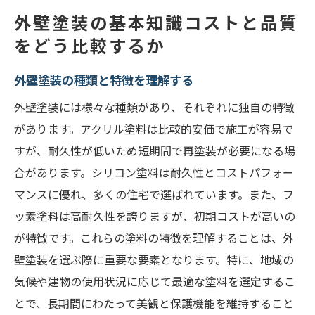
コストに影響する要因とは
外壁塗装の基本知識コストと品質
品質の見極め方とその基準
をどう比較するか
外壁塗装業者選びで失敗しないためのチェック
外壁塗装の種類と特徴を理解する
ポイント
外壁塗装には様々な種類があり、それぞれに独自の特徴
信頼できる業者の選び方
があります。アクリル塗料は比較的安価で施工が容易で
過去の施工事例を確認する方法
すが、耐久性が低いため短期間で再塗装が必要になる場
口コミやレビューの活用法
合があります。シリコン塗料は耐久性とコストパフォー
見積もり時の注意点と質問例
マンスに優れ、多くの住宅で選ばれています。また、フ
契約前に確認すべき事項
ッ素塗料は高耐久性を誇りますが、初期コストが高いの
地元業者と大手業者の比較
が特徴です。これらの塗料の特徴を理解することは、外
コストパフォーマンスを高める外壁塗装の選び
壁塗装を選ぶ際に重要な要素となります。特に、地域の
方
気候や建物の使用状況に応じて最適な塗料を選定するこ
最適な塗料選びでコスト削減
とで、長期間にわたって美観と保護機能を維持すること