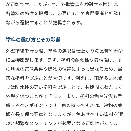
が可能です。したがって、外壁塗装を検討する際には、
費用対効果の高い施工プラン
各塗料の特性を把握し、必要に応じて専門業者と相談し
定期メンテナンスの重要性
ながら選択することが推奨されます。
保証内容で選ぶ塗装業者
最終的なコストに影響を与える要因
塗料の選び方とその影響
値引き交渉のポイントと注意点
外壁塗装を行う際、塗料の選択は仕上がりの品質や寿命
外壁塗装の保証内容とアフターサービスを徹底
に直接影響します。まず、塗料の耐候性や防汚性は、そ
比較
の地域の気候条件や建物の位置によって異なるため、最
保証内容の種類とその違い
適な塗料を選ぶことが大切です。例えば、雨が多い地域
アフターサービスの有無を確認する
では防水性の高い塗料を選ぶことで、長期間にわたって
保証期間中の注意事項
外観を保つことができます。また、塗料の色や光沢も考
慮するべきポイントです。色の持ちやすさは、建物の美
施工後の問題への対応策
観を長く保つ要素となりますが、色あせやすい塗料を選
アフターサービスの活用法
ぶと頻繁なメンテナンスが必要となる可能性がありま
保証内容を基にした業者選び