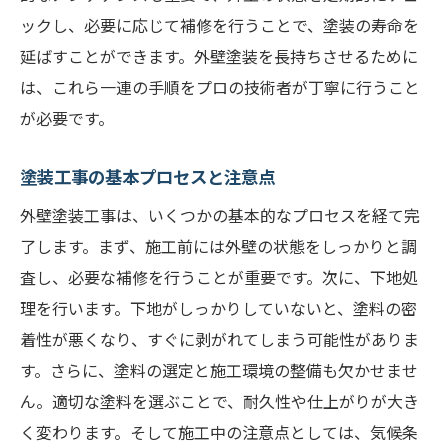
環境に優しい塗料の特徴
ックし、必要に応じて補修を行うことで、塗装の寿命を
延ばすことができます。外壁塗装を長持ちさせるために
用途に応じた塗料選びのポイント
は、これら一連の手順をプロの技術者が丁寧に行うこと
外壁塗装での賢い選択実例から学ぶポイント
が必要です。
成功事例から学ぶ外壁塗装の秘訣
失敗しないための実例分析
塗装工事の基本プロセスと注意点
実際の施工例から得られる教訓
外壁塗装工事は、いくつかの基本的なプロセスを経て完
ユーザーの声を取り入れた選び方
了します。まず、施工前には外壁の状態をしっかりと調
経験者のアドバイスを活かす方法
査し、必要な補修を行うことが重要です。次に、下地処
実例で見るコストパフォーマンス向上法
理を行います。下地がしっかりしていないと、塗料の密
外壁塗装の最適な選択基準とは信頼性と実績を
着性が悪くなり、すぐに剥がれてしまう可能性がありま
見極める
す。さらに、塗料の選定と施工環境の整備も欠かせませ
ん。適切な塗料を選ぶことで、耐久性や仕上がりが大き
信頼性の高い業者の見極め方
く変わります。そして施工中の注意点としては、気候条
実績重視の業者選びが重要な理由