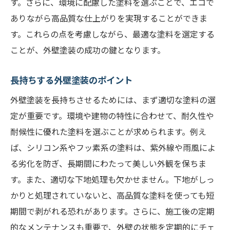
す。さらに、環境に配慮した塗料を選ぶことで、エコで
見積もりでわかる外壁塗装の品質とコストの真
ありながら高品質な仕上がりを実現することができま
実
す。これらの点を考慮しながら、最適な塗料を選定する
見積もりの内容を詳細に確認する
ことが、外壁塗装の成功の鍵となります。
不明瞭な費用を明確にする方法
長持ちする外壁塗装のポイント
複数の見積もりを比較する際のポイント
見積もりに含まれる内容の違い
外壁塗装を長持ちさせるためには、まず適切な塗料の選
定が重要です。環境や建物の特性に合わせて、耐久性や
価格だけに惑わされない選び方
耐候性に優れた塗料を選ぶことが求められます。例え
見積もりの落とし穴とその回避法
ば、シリコン系やフッ素系の塗料は、紫外線や雨風によ
外壁塗装で選ぶべき塗料の種類とその理由
る劣化を防ぎ、長期間にわたって美しい外観を保ちま
シリコン塗料の特徴と利点
す。また、適切な下地処理も欠かせません。下地がしっ
フッ素塗料の耐久性と価格
かりと処理されていないと、高品質な塗料を使っても短
アクリル塗料のコストパフォーマンス
期間で剥がれる恐れがあります。さらに、施工後の定期
汚れに強い塗料の選び方
的なメンテナンスも重要で、外壁の状態を定期的にチェ