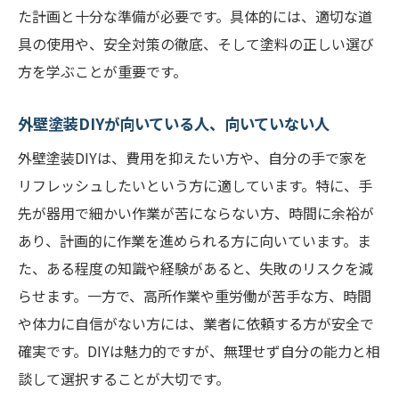
プロに頼るタイミングとその判断基準
た計画と十分な準備が必要です。具体的には、適切な道
長持ちさせるための追加の保護コーティン
具の使用や、安全対策の徹底、そして塗料の正しい選び
グ
方を学ぶことが重要です。
プロ並みの仕上がりを目指す外壁塗装DIYのテク
外壁塗装DIYが向いている人、向いていない人
ニック
プロの技を真似るための塗装テクニック
外壁塗装DIYは、費用を抑えたい方や、自分の手で家を
リフレッシュしたいという方に適しています。特に、手
塗装のムラを防ぐためのコツ
先が器用で細かい作業が苦にならない方、時間に余裕が
綺麗な仕上げを実現するためのブラシとロ
あり、計画的に作業を進められる方に向いています。ま
ーラーの使い分け
た、ある程度の知識や経験があると、失敗のリスクを減
塗り始めと塗り終わりの処理方法
らせます。一方で、高所作業や重労働が苦手な方、時間
塗料の適切な希釈と混ぜ方
や体力に自信がない方には、業者に依頼する方が安全で
仕上がりを完璧にするための最終チェック
確実です。DIYは魅力的ですが、無理せず自分の能力と相
ポイント
談して選択することが大切です。