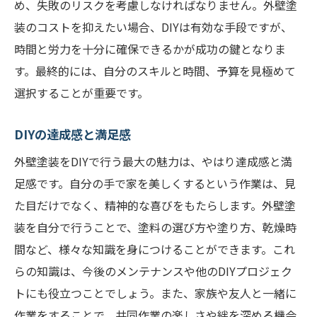
め、失敗のリスクを考慮しなければなりません。外壁塗
環境に優しいエコ塗料の選択肢
装のコストを抑えたい場合、DIYは有効な手段ですが、
予算に応じた塗料の選び方
時間と労力を十分に確保できるかが成功の鍵となりま
外壁の素材に適した塗料の選び方
す。最終的には、自分のスキルと時間、予算を見極めて
外壁塗装DIYでの失敗を避けるための注意点
選択することが重要です。
よくあるDIY失敗例とその原因
塗料の選定ミスを避ける方法
DIYの達成感と満足感
塗装前の下地処理の重要性とポイント
外壁塗装をDIYで行う最大の魅力は、やはり達成感と満
天候条件の影響を受けない作業計画の立て
足感です。自分の手で家を美しくするという作業は、見
方
た目だけでなく、精神的な喜びをもたらします。外壁塗
装を自分で行うことで、塗料の選び方や塗り方、乾燥時
安全対策を怠らないためには
間など、様々な知識を身につけることができます。これ
塗装後のトラブルを防ぐためのポイント
らの知識は、今後のメンテナンスや他のDIYプロジェク
外壁塗装DIYにおける安全対策と高所作業のコツ
トにも役立つことでしょう。また、家族や友人と一緒に
外壁塗装における基本的な安全対策
作業をすることで、共同作業の楽しさや絆を深める機会