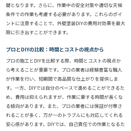
鍵となります。さらに、作業中の安全対策や適切な天候
塗装前のマスキングと養生の方法
条件での作業も考慮する必要があります。これらのポイ
下塗り、中塗り、上塗りのステップとその
ントに注意することで、外壁塗装DIYの費用対効果を最大
重要性
限に引き出すことができます。
外壁塗装の進め方：順番とタイミングを守
る
プロとDIYの比較：時間とコストの視点から
塗装中のトラブルシューティング：よくあ
プロの施工とDIYを比較する際、時間とコストの視点か
る問題と対策
ら考えることが重要です。プロの業者は経験豊富な職人
乾燥時間と塗装後の仕上げ作業
が作業を行い、短期間で高品質な仕上がりを提供しま
外壁塗装の選び方と用途に最適な塗料を選ぶ方
す。一方、DIYでは自分のペースで進めることができるた
法
め、費用は抑えられますが、作業に要する時間が長くな
外壁塗料の種類とその特徴を理解する
る傾向があります。また、プロの業者には保証が付帯さ
地域や気候に合わせた塗料選びのポイント
れることが多く、万が一のトラブルにも対応してくれる
塗料の耐久性とメンテナンス頻度の関係
安心感があります。DIYでは、自己責任での作業となるた