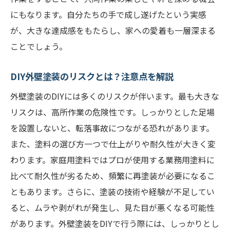
高所作業のための足場の設置と確認ポイン
にもなります。自分たちの手で成し遂げたという実感
ト
が、大きな達成感をもたらし、家への愛着も一層深まる
安全装備の選び方と使用方法
ことでしょう。
塗装作業中の事故防止策
DIY外壁塗装のリスクとは？注意点を解説
高所作業の際の安全な動き方
安全対策を徹底するためのチェックリスト
外壁塗装のDIYには多くのリスクが伴います。最も大きな
リスクは、高所作業の危険性です。しっかりとした足場
外壁塗装後のメンテナンスと長持ちさせるため
を設置しないと、転落事故につながる恐れがあります。
の方法
また、塗料の選び方一つで仕上がりや耐久性が大きく変
外壁塗装後の初期メンテナンスの重要性
わります。家庭用塗料ではプロが使用する業務用塗料に
定期的な点検と清掃の方法
比べて耐久性が劣るため、頻繁に再塗装が必要になるこ
外壁塗装の劣化を早期発見するためのチェ
ともあります。さらに、塗装の技術や経験が不足してい
ックポイント
ると、ムラや剥がれが発生し、見た目が悪くなる可能性
外壁の小さな修補を自分で行う方法
があります。外壁塗装をDIYで行う際には、しっかりとし