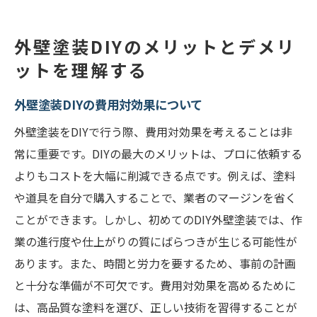
外壁塗装DIYが向いている人、向いていない
人
外壁塗装DIYのメリットとデメリ
外壁塗装DIYの長期的なメリットとデメリッ
ットを理解する
ト
外壁塗装DIYの費用対効果について
外壁塗装DIYに必要な道具と準備のポイント
外壁塗装をDIYで行う際、費用対効果を考えることは非
外壁塗装に必要な基本ツール一覧
常に重要です。DIYの最大のメリットは、プロに依頼する
外壁塗装のための足場と安全装備の選び方
よりもコストを大幅に削減できる点です。例えば、塗料
外壁塗装前の下地処理：重要なステップ
や道具を自分で購入することで、業者のマージンを省く
外壁の汚れを取るための洗浄方法と注意点
ことができます。しかし、初めてのDIY外壁塗装では、作
必要な塗料とその特徴：選び方のポイント
業の進行度や仕上がりの質にばらつきが生じる可能性が
外壁塗装のための天候条件と時期の選び方
あります。また、時間と労力を要するため、事前の計画
初心者でもできる外壁塗装の基本手順を紹介
と十分な準備が不可欠です。費用対効果を高めるために
外壁塗装のための準備作業：第一歩
は、高品質な塗料を選び、正しい技術を習得することが