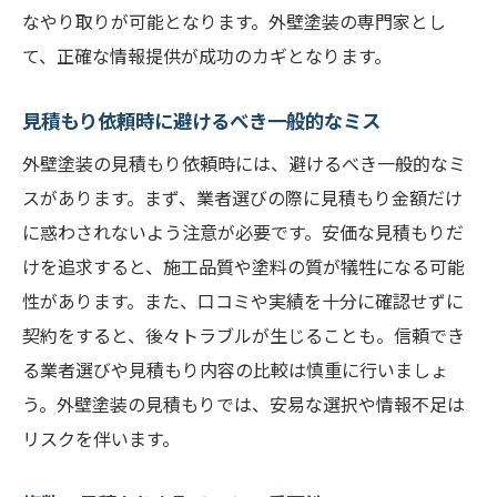
複数の見積もりを効率よく集めるコツ
なやり取りが可能となります。外壁塗装の専門家とし
見積もりの比較ポイントとその見方
て、正確な情報提供が成功のカギとなります。
価格だけでなく品質も重視する理由
見積もり依頼時に避けるべき一般的なミス
見積もりに含まれる付帯サービスの確認
不明点は必ず質問する重要性
外壁塗装の見積もり依頼時には、避けるべき一般的なミ
スがあります。まず、業者選びの際に見積もり金額だけ
見積もり比較後の次のステップ
に惑わされないよう注意が必要です。安価な見積もりだ
春日部市で最適な外壁塗装業者を見つけるため
けを追求すると、施工品質や塗料の質が犠牲になる可能
のガイド
性があります。また、口コミや実績を十分に確認せずに
地域の評判と口コミを活用する方法
契約をすると、後々トラブルが生じることも。信頼でき
地元業者のメリットとデメリット
る業者選びや見積もり内容の比較は慎重に行いましょ
各業者の強みと弱みを把握する
う。外壁塗装の見積もりでは、安易な選択や情報不足は
実際に施工を依頼した人の意見を聞く
リスクを伴います。
春日部市の特有の気候に合った塗料を選ぶ