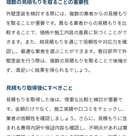
複数の見積もりを取ることの重要性
総合的に最適な業者を選ぶためのポイント
外壁塗装見積もりで注意すべき料金と内容のポ
外壁塗装を検討する際には、複数の業者からの見積もり
イント
を取ることが重要です。異なる業者からの見積もりを比
較することで、価格や施工内容の差異に気づくことがで
見積もり書に含まれるべき費用項目
きます。また、相見積もりを通じて信頼性や対応力を確
追加料金が発生する可能性とその対応策
認し、最適な業者を選ぶことができます。春日部市で外
見積もり金額の内訳を理解する
壁塗装を行う際は、複数の見積もりを取ることで後悔せ
施工内容と費用のバランスを確認する
ず、満足いく結果を得られるでしょう。
不明瞭な費用項目を明らかにする方法
見積もり内容の妥当性を判断する基準
見積もり取得後にすべきこと
春日部市の外壁塗装見積もりで満足のいく結果
見積もりを取得した後は、慎重な比較と検討が重要で
を得るには
す。金額だけでなく、施工実績や口コミをチェックし、
見積もりの妥当性を確認するためのチェッ
業者の信頼性を確認しましょう。さらに、見積もりに含
クリスト
まれる費用内訳や保証内容も確認し、不明点があれば業