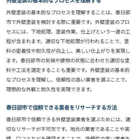
外壁塗装の基本的なプロセスを理解する
外壁塗装の見積もりで失敗しないための重要ポ
イント
外壁塗装の基本的なプロセスを理解することは、春日部
市で外壁塗装を検討する際に重要です。外壁塗装のプロ
見積もり内容を細かく確認する方法
セスには、下地処理、塗装作業、仕上げという一連の工
見積もりに含まれるべき項目とその理由
程が含まれます。適切な下地処理が行われることで、塗
適正価格を判断するための基準
料の密着性や耐久性が向上し、美しい仕上がりを実現し
見積もり書の比較方法とチェックポイント
ます。春日部市の気候や建物の状態に合わせた適切な塗
安すぎる見積もりのリスクとは
料や工法を選定することも重要です。外壁塗装の基本的
見積もりに影響を与える要因
なプロセスを理解し、信頼性の高い業者を選ぶことで、
春日部市で外壁塗装を依頼する前に確認すべき
理想的な外観と耐久性を実現できます。
こと
春日部市で信頼できる業者をリサーチする方法
施工会社の評判を調べる手段
施工前に確認すべき契約内容
春日部市で信頼できる外壁塗装業者を選ぶためには、適
切なリサーチが不可欠です。地元の業者であることや実
使用する塗料の種類とその特徴
績、口コミなどを確認することで、信頼性の高い業者を