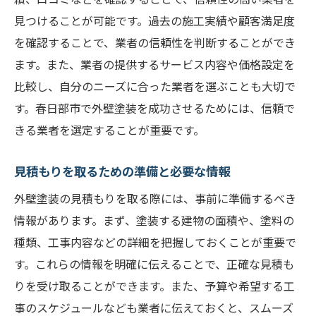
保証内容とアフターサービスの確認
見つけることが可能です。過去の施工実績や顧客満足度
施工期間の目安とスケジュール調整
を確認することで、業者の信頼性を判断することができ
現地調査の重要性とそのポイント
ます。また、業者の提供するサービス内容や価格設定を
信頼できる外壁塗装業者の選び方と見積もりの
比較し、自分のニーズに合った業者を選ぶことも大切で
取り方
す。春日部市で外壁塗装を成功させるためには、信頼で
評判の良い業者の見分け方
きる業者を選定することが重要です。
外壁塗装業者の資格と認定を確認する
見積もりを取るための準備と必要な情報
見積もり依頼時に質問すべき項目
過去の施工事例を確認する重要性
外壁塗装の見積もりを取る際には、事前に準備するべき
情報があります。まず、塗装する建物の面積や、塗料の
訪問時にチェックするべきポイント
種類、工事内容などの詳細を把握しておくことが重要で
業者と良好なコミュニケーションを取る方
す。これらの情報を明確に伝えることで、正確な見積も
法
りを受け取ることができます。また、予算や希望する工
外壁塗装の見積もり比較で失敗しない方法
事のスケジュールなども業者に伝えておくと、スムーズ