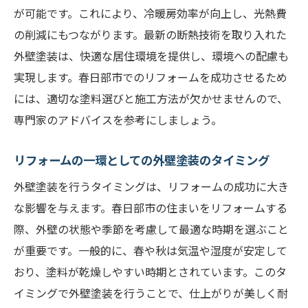
施工中のトラブルを避けるポイント
が可能です。これにより、冷暖房効率が向上し、光熱費
アフターサービスの充実した業者の選び方
の削減にもつながります。最新の断熱技術を取り入れた
塗装の効果を最大化するための秘訣
外壁塗装は、快適な居住環境を提供し、環境への配慮も
春日部市のリフォームを成功させる外壁塗装の
実現します。春日部市でのリフォームを成功させるため
選び方
には、適切な塗料選びと施工方法が欠かせませんので、
塗料の種類とその特徴
専門家のアドバイスを参考にしましょう。
春日部市の気候に合った塗料の選び方
リフォームの一環としての外壁塗装のタイミング
見積もりを取る際のポイント
外壁塗装を行うタイミングは、リフォームの成功に大き
信頼できる業者の見極め方
な影響を与えます。春日部市の住まいをリフォームする
色選びのコツと注意点
際、外壁の状態や季節を考慮して最適な時期を選ぶこと
施工後のフォローアップ体制の確認
が重要です。一般的に、春や秋は気温や湿度が安定して
おり、塗料が乾燥しやすい時期とされています。このタ
イミングで外壁塗装を行うことで、仕上がりが美しく耐