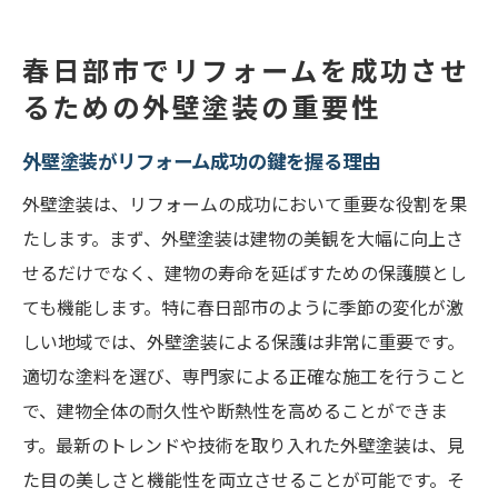
春日部市の住宅スタイルに合う外壁塗装デ
ザイン
春日部市でリフォームを成功させ
外壁塗装による断熱効果とエネルギー効率
るための外壁塗装の重要性
の向上
外壁塗装がリフォーム成功の鍵を握る理由
リフォームの一環としての外壁塗装のタイ
ミング
外壁塗装は、リフォームの成功において重要な役割を果
リフォームを考えるなら春日部市での外壁塗装
たします。まず、外壁塗装は建物の美観を大幅に向上さ
が鍵
せるだけでなく、建物の寿命を延ばすための保護膜とし
ても機能します。特に春日部市のように季節の変化が激
春日部市での外壁塗装のメリット
しい地域では、外壁塗装による保護は非常に重要です。
最新の塗装技術を取り入れたリフォーム事
適切な塗料を選び、専門家による正確な施工を行うこと
例
で、建物全体の耐久性や断熱性を高めることができま
外壁塗装の費用と価値
す。最新のトレンドや技術を取り入れた外壁塗装は、見
専門家に依頼する外壁塗装の利点
た目の美しさと機能性を両立させることが可能です。そ
春日部市でおすすめの外壁塗装業者