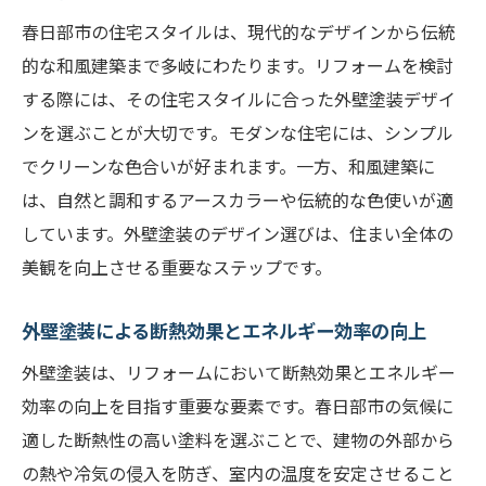
最新のリフォーム技術で春日部市の外壁塗装を
春日部市の住宅スタイルは、現代的なデザインから伝統
成功させる
的な和風建築まで多岐にわたります。リフォームを検討
最新技術を取り入れた外壁塗装のトレンド
する際には、その住宅スタイルに合った外壁塗装デザイ
エコフレンドリーな塗料とその効果
ンを選ぶことが大切です。モダンな住宅には、シンプル
春日部市の住宅に適した最新塗装技術
でクリーンな色合いが好まれます。一方、和風建築に
高性能塗料の選び方とその特徴
は、自然と調和するアースカラーや伝統的な色使いが適
外壁塗装の耐久性を高める最新技術
しています。外壁塗装のデザイン選びは、住まい全体の
施工後のメンテナンス方法とそのコツ
美観を向上させる重要なステップです。
春日部市でのリフォームにおいて外壁塗装を効
外壁塗装による断熱効果とエネルギー効率の向上
果的に行う方法
外壁塗装は、リフォームにおいて断熱効果とエネルギー
効果的な塗装計画の立て方
効率の向上を目指す重要な要素です。春日部市の気候に
リフォームに最適な時期と季節
適した断熱性の高い塗料を選ぶことで、建物の外部から
施工前に知っておきたい確認事項
の熱や冷気の侵入を防ぎ、室内の温度を安定させること