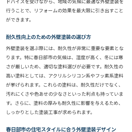
ドバイスを受けながら、地域の気候に最適な外壁塗装を
仕上がりに差が出る塗装のテクニック
行うことで、リフォームの効果を最大限に引き出すこと
ができます。
リフォーム後のアフターケアの重要性
季節ごとの外壁塗装のタイミング
耐久性向上のための外壁塗装の選び方
春日部市での塗装事例を参考にする方法
外壁塗装を選ぶ際には、耐久性が非常に重要な要素とな
春日部市のリフォームで外壁塗装が持つ効果と
ります。特に春日部市の気候は、湿度が高く、冬には寒
その方法
さが厳しいため、適切な塗料選びが必要です。耐久性の
外壁塗装がもたらす断熱効果
高い塗料としては、アクリルシリコン系やフッ素系塗料
防水効果を高める塗装の選び方
が挙げられます。これらの塗料は、耐久性だけでなく、
外壁塗装による美観効果とその維持
汚れにくさや色あせの少なさといった利点も持っていま
春日部市の環境に適した塗料の選び方
す。さらに、塗料の厚みも耐久性に影響を与えるため、
しっかりとした塗装工事が求められます。
リフォーム計画における施工手順
専門家のアドバイスを受ける重要性
春日部市の住宅スタイルに合う外壁塗装デザイン