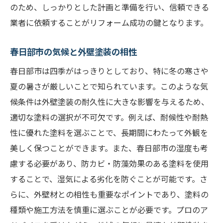
のため、しっかりとした計画と準備を行い、信頼できる
リフォーム計画における外壁塗装の優先度
業者に依頼することがリフォーム成功の鍵となります。
春日部市で住まいを新しくするリフォーム術：
外壁塗装の秘訣
春日部市の気候と外壁塗装の相性
外壁塗装で新築のような仕上がりを実現
春日部市は四季がはっきりとしており、特に冬の寒さや
色選びのポイントとトレンド
夏の暑さが厳しいことで知られています。このような気
候条件は外壁塗装の耐久性に大きな影響を与えるため、
耐久性を考慮した塗料の選定方法
適切な塗料の選択が不可欠です。例えば、耐候性や耐熱
塗装前の準備と注意点
性に優れた塗料を選ぶことで、長期間にわたって外観を
リフォーム後の外壁メンテナンス方法
美しく保つことができます。また、春日部市の湿度も考
実際の施工事例から学ぶ成功ポイント
慮する必要があり、防カビ・防藻効果のある塗料を使用
外壁塗装で春日部市のリフォームを成功させる
することで、湿気による劣化を防ぐことが可能です。さ
ポイント
らに、外壁材との相性も重要なポイントであり、塗料の
長持ちする塗装のためのチェックリスト
種類や施工方法を慎重に選ぶことが必要です。プロのア
施工中に気をつけたい点とその対策