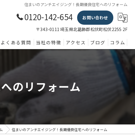
住まいのアンチエイジング！長期優良住宅へのリフォーム
0120-142-654
お問い合わせ
〒343-0111 埼玉県北葛飾郡松伏町松伏2255 2F
よくある質問
当社の特徴
アクセス
ブログ
コラム
外壁塗装
屋根
宅へのリフォーム
内装
防水
水回り
ム
住まいのアンチエイジング！長期優良住宅へのリフォーム