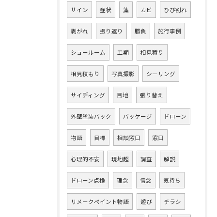
サイン
症状
藻
カビ
ひび割れ
剥がれ
振り返り
勝負
施行事例
ショールーム
工期
相見積り
相見積もり
写真撮影
シーリング
サイディング
目地
張り替え
外壁塗装パック
パッケージ
ドローン
物語
目標
相談窓口
窓口
心理的不安
現地超
調査
解説
ドローン点検
理念
信念
気持ち
リメークペイント物語
遊び
チラシ