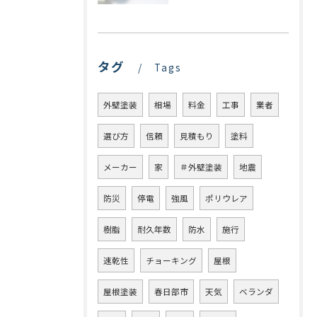
タグ
Tags
外壁塗装
相場
料金
工事
業者
選び方
信頼
見積もり
塗料
メーカー
家
＃外壁塗装
地震
防災
停電
強風
ポリウレア
樹脂
耐久年数
防水
施行
速乾性
チョーキング
屋根
屋根塗装
春日部市
天気
ベランダ