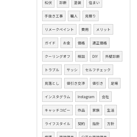
松伏
診断
塗装
住まい
手抜き工事
職人
見積り
リメークペイント
費用
メリット
ガイド
お金
価格
適正価格
クーリングオフ
相談
DIY
外壁診断
トラブル
サッシ
セルフチェック
見落とし
値引き交渉
値引き
足場
インスタグラム
Instagram
会社
キャッチコピー
作品
家族
生活
ライフスタイル
契約
指針
方針
修繕
現地調査
公平な現地調査