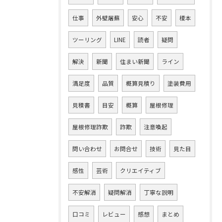
仕事
外壁屠蘇
安心
不安
榎本
ツーリング
LINE
読者
疑問
解決
新聞
住まい新聞
ライン
満足度
品質
概算見積り
塗装費用
見積書
目安
概算
屋根修理
屋根修理詐欺
詐欺
注意喚起
問い合わせ
お問合せ
技術
見た目
感性
芸術
クリエイティブ
不安解消
疑問解消
丁寧な説明
口コミ
レビュー
感想
まとめ