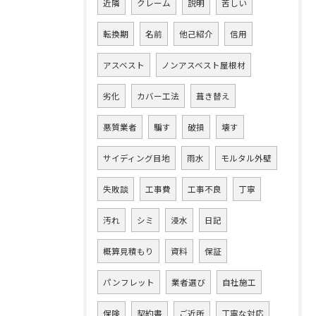
近隣
クレーム
説明
苦しい
転換期
名前
他己紹介
信用
アスベスト
ノンアスベスト屋根材
劣化
カバー工法
葺き替え
悪質業者
騙す
破損
壊す
サイディング目地
雨水
モルタル外壁
失敗談
工事費
工事不良
丁寧
汚れ
シミ
浸水
日記
概算見積もり
資料
保証
パンフレット
業者選び
自社施工
保険
契約書
ご近所
丁寧な対応