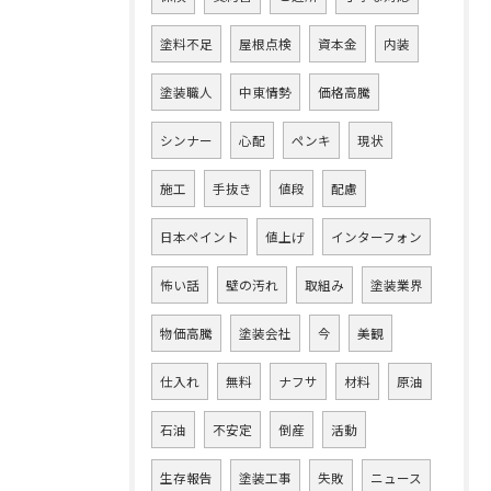
塗料不足
屋根点検
資本金
内装
塗装職人
中東情勢
価格高騰
シンナー
心配
ペンキ
現状
施工
手抜き
値段
配慮
日本ペイント
値上げ
インターフォン
怖い話
壁の汚れ
取組み
塗装業界
物価高騰
塗装会社
今
美観
仕入れ
無料
ナフサ
材料
原油
石油
不安定
倒産
活動
生存報告
塗装工事
失敗
ニュース