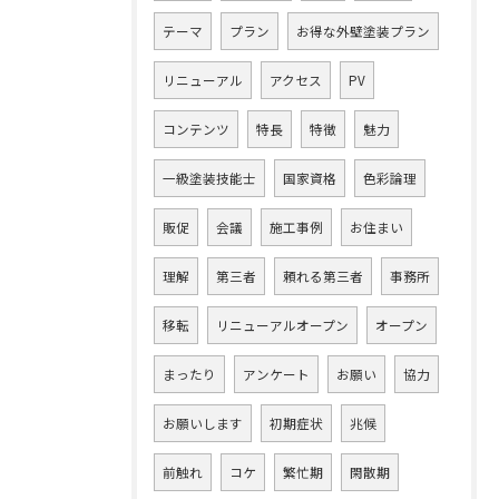
テーマ
プラン
お得な外壁塗装プラン
リニューアル
アクセス
PV
コンテンツ
特長
特徴
魅力
一級塗装技能士
国家資格
色彩論理
販促
会議
施工事例
お住まい
理解
第三者
頼れる第三者
事務所
移転
リニューアルオープン
オープン
まったり
アンケート
お願い
協力
お願いします
初期症状
兆候
前触れ
コケ
繁忙期
閑散期