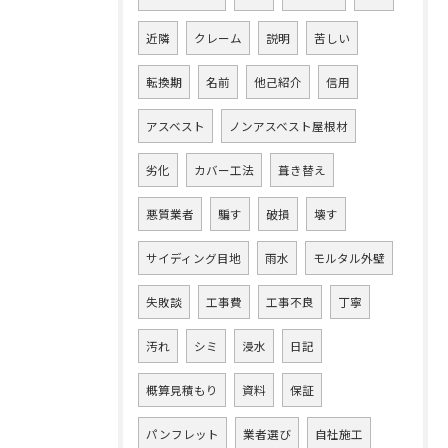
近隣
クレーム
説明
苦しい
転換期
名前
他己紹介
信用
アスベスト
ノンアスベスト屋根材
劣化
カバー工法
葺き替え
悪質業者
騙す
破損
壊す
サイディング目地
雨水
モルタル外壁
失敗談
工事費
工事不良
丁寧
汚れ
シミ
浸水
日記
概算見積もり
資料
保証
パンフレット
業者選び
自社施工