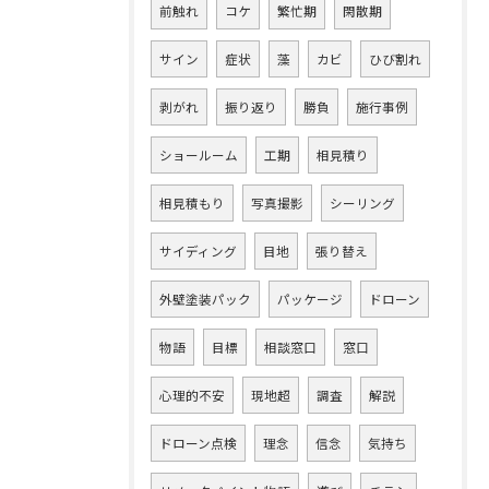
前触れ
コケ
繁忙期
閑散期
サイン
症状
藻
カビ
ひび割れ
剥がれ
振り返り
勝負
施行事例
ショールーム
工期
相見積り
相見積もり
写真撮影
シーリング
サイディング
目地
張り替え
外壁塗装パック
パッケージ
ドローン
物語
目標
相談窓口
窓口
心理的不安
現地超
調査
解説
ドローン点検
理念
信念
気持ち