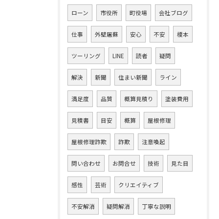
ローン
市役所
町役場
会社ブログ
仕事
外壁屠蘇
安心
不安
榎本
ツーリング
LINE
読者
疑問
解決
新聞
住まい新聞
ライン
満足度
品質
概算見積り
塗装費用
見積書
目安
概算
屋根修理
屋根修理詐欺
詐欺
注意喚起
問い合わせ
お問合せ
技術
見た目
感性
芸術
クリエイティブ
不安解消
疑問解消
丁寧な説明