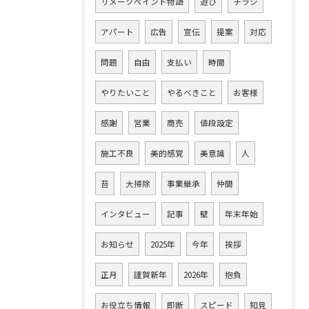
リメークペイント物語
遊び
チラシ
アパート
広告
宣伝
提案
対応
問題
自由
支払い
時間
やりたいこと
やるべきこと
お客様
感謝
営業
商売
値段設定
施工不良
美的感覚
美意識
人
苔
大掃除
事業継承
仲間
インタビュー
記事
壁
年末年始
お知らせ
2025年
今年
挨拶
正月
謹賀新年
2026年
抱負
お役立ち情報
即断
スピード
知見