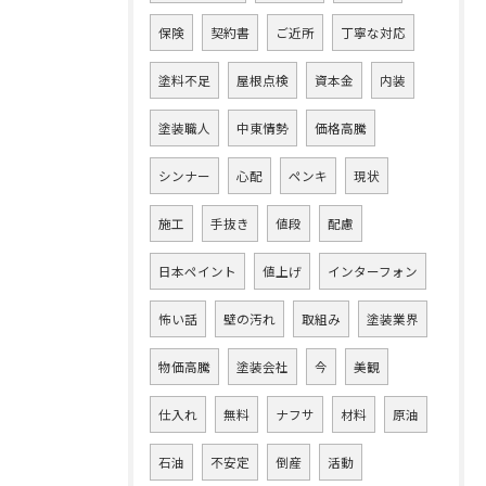
保険
契約書
ご近所
丁寧な対応
塗料不足
屋根点検
資本金
内装
塗装職人
中東情勢
価格高騰
シンナー
心配
ペンキ
現状
施工
手抜き
値段
配慮
日本ペイント
値上げ
インターフォン
怖い話
壁の汚れ
取組み
塗装業界
物価高騰
塗装会社
今
美観
仕入れ
無料
ナフサ
材料
原油
石油
不安定
倒産
活動