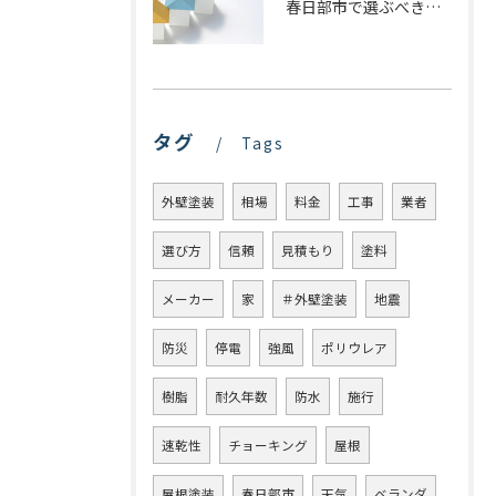
春日部市で選ぶべき屋根塗装の種類とは？プロが教える最適な選び方
タグ
Tags
外壁塗装
相場
料金
工事
業者
選び方
信頼
見積もり
塗料
メーカー
家
＃外壁塗装
地震
防災
停電
強風
ポリウレア
樹脂
耐久年数
防水
施行
速乾性
チョーキング
屋根
屋根塗装
春日部市
天気
ベランダ