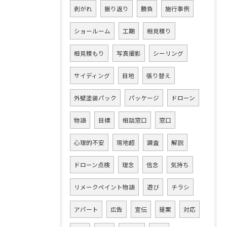
剥がれ
振り返り
勝負
施行事例
ショールーム
工期
相見積り
相見積もり
写真撮影
シーリング
サイディング
目地
張り替え
外壁塗装パック
パッケージ
ドローン
物語
目標
相談窓口
窓口
心理的不安
現地超
調査
解説
ドローン点検
理念
信念
気持ち
リメークペイント物語
遊び
チラシ
アパート
広告
宣伝
提案
対応