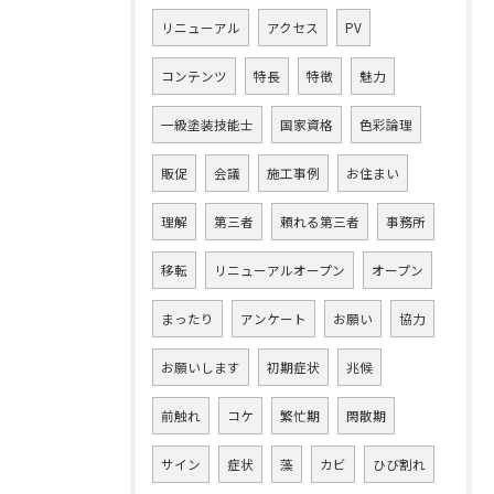
リニューアル
アクセス
PV
コンテンツ
特長
特徴
魅力
一級塗装技能士
国家資格
色彩論理
販促
会議
施工事例
お住まい
理解
第三者
頼れる第三者
事務所
移転
リニューアルオープン
オープン
まったり
アンケート
お願い
協力
お願いします
初期症状
兆候
前触れ
コケ
繁忙期
閑散期
サイン
症状
藻
カビ
ひび割れ