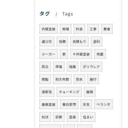
タグ
Tags
外壁塗装
相場
料金
工事
業者
選び方
信頼
見積もり
塗料
メーカー
家
＃外壁塗装
地震
防災
停電
強風
ポリウレア
樹脂
耐久年数
防水
施行
速乾性
チョーキング
屋根
屋根塗装
春日部市
天気
ベランダ
松伏
診断
塗装
住まい