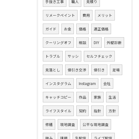
手抜き工事
職人
見積り
リメークペイント
費用
メリット
ガイド
お金
価格
適正価格
クーリングオフ
相談
DIY
外壁診断
トラブル
サッシ
セルフチェック
見落とし
値引き交渉
値引き
足場
インスタグラム
Instagram
会社
キャッチコピー
作品
家族
生活
ライフスタイル
契約
指針
方針
修繕
現地調査
公平な現地調査
強み
課題
生配信
ライブ配信