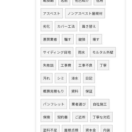
転換期
名前
他己紹介
信用
アスベスト
ノンアスベスト屋根材
劣化
カバー工法
葺き替え
悪質業者
騙す
破損
壊す
サイディング目地
雨水
モルタル外壁
失敗談
工事費
工事不良
丁寧
汚れ
シミ
浸水
日記
概算見積もり
資料
保証
パンフレット
業者選び
自社施工
保険
契約書
ご近所
丁寧な対応
塗料不足
屋根点検
資本金
内装