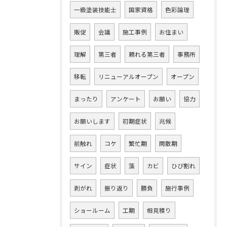
一級塗装技能士
国家資格
色彩論理
販促
会議
施工事例
お住まい
理解
第三者
頼れる第三者
事務所
移転
リニューアルオープン
オープン
まったり
アンケート
お願い
協力
お願いします
初期症状
兆候
前触れ
コケ
繁忙期
閑散期
サイン
症状
藻
カビ
ひび割れ
剥がれ
振り返り
勝負
施行事例
ショールーム
工期
相見積り