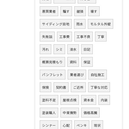
悪質業者
騙す
破損
壊す
サイディング目地
雨水
モルタル外壁
失敗談
工事費
工事不良
丁寧
汚れ
シミ
浸水
日記
概算見積もり
資料
保証
パンフレット
業者選び
自社施工
保険
契約書
ご近所
丁寧な対応
塗料不足
屋根点検
資本金
内装
塗装職人
中東情勢
価格高騰
シンナー
心配
ペンキ
現状