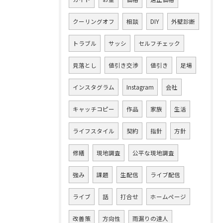
クーリングオフ
相談
DIY
外壁診断
トラブル
サッシ
セルフチェック
見落とし
値引き交渉
値引き
足場
インスタグラム
Instagram
会社
キャッチコピー
作品
家族
生活
ライフスタイル
契約
指針
方針
修繕
現地調査
公平な現地調査
強み
課題
生配信
ライブ配信
ライブ
話
打合せ
ホームページ
改善策
方向性
雨漏りの達人