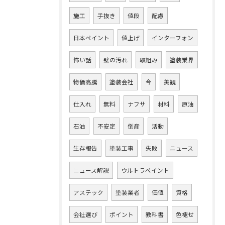
施工
手抜き
値段
配慮
日本ペイント
値上げ
インターフォン
怖い話
壁の汚れ
取組み
塗装業界
物価高騰
塗装会社
今
美観
仕入れ
無料
ナフサ
材料
原油
石油
不安定
倒産
活動
生存報告
塗装工事
失敗
ニュース
ニュース解説
ウルトラペイント
アステック
塗装業者
価値
資格
会社選び
ポイント
教科書
色褪せ