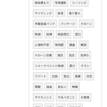
相見積もり
写真撮影
シーリング
サイディング
目地
張り替え
外壁塗装パック
パッケージ
ドローン
物語
目標
相談窓口
窓口
心理的不安
現地超
調査
解説
ドローン点検
理念
信念
気持ち
リメークペイント物語
遊び
チラシ
アパート
広告
宣伝
提案
対応
問題
自由
支払い
時間
やりたいこと
やるべきこと
お客様