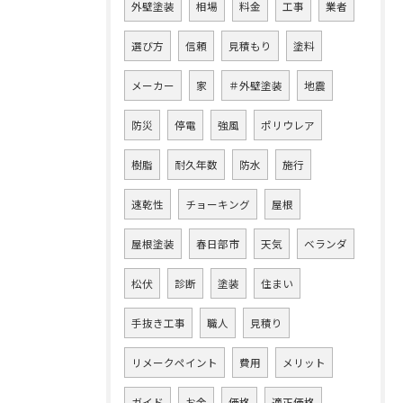
外壁塗装
相場
料金
工事
業者
選び方
信頼
見積もり
塗料
メーカー
家
＃外壁塗装
地震
防災
停電
強風
ポリウレア
樹脂
耐久年数
防水
施行
速乾性
チョーキング
屋根
屋根塗装
春日部市
天気
ベランダ
松伏
診断
塗装
住まい
手抜き工事
職人
見積り
リメークペイント
費用
メリット
ガイド
お金
価格
適正価格