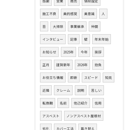
感謝
営業
商売
値段設定
施工不良
美的感覚
美意識
人
苔
大掃除
事業継承
仲間
インタビュー
記事
壁
年末年始
お知らせ
2025年
今年
挨拶
正月
謹賀新年
2026年
抱負
お役立ち情報
即断
スピード
知見
近隣
クレーム
説明
苦しい
転換期
名前
他己紹介
信用
アスベスト
ノンアスベスト屋根材
劣化
カバー工法
葺き替え