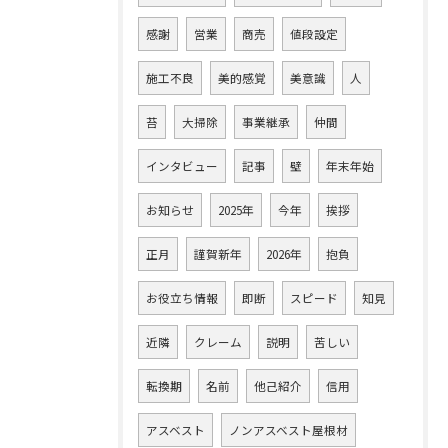
感謝
営業
商売
値段設定
施工不良
美的感覚
美意識
人
苔
大掃除
事業継承
仲間
インタビュー
記事
壁
年末年始
お知らせ
2025年
今年
挨拶
正月
謹賀新年
2026年
抱負
お役立ち情報
即断
スピード
知見
近隣
クレーム
説明
苦しい
転換期
名前
他己紹介
信用
アスベスト
ノンアスベスト屋根材