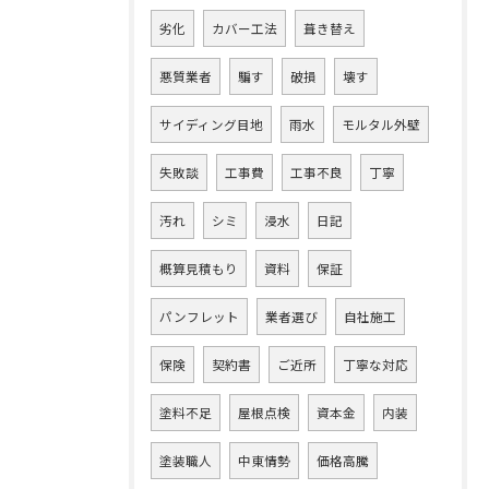
劣化
カバー工法
葺き替え
悪質業者
騙す
破損
壊す
サイディング目地
雨水
モルタル外壁
失敗談
工事費
工事不良
丁寧
汚れ
シミ
浸水
日記
概算見積もり
資料
保証
パンフレット
業者選び
自社施工
保険
契約書
ご近所
丁寧な対応
塗料不足
屋根点検
資本金
内装
塗装職人
中東情勢
価格高騰