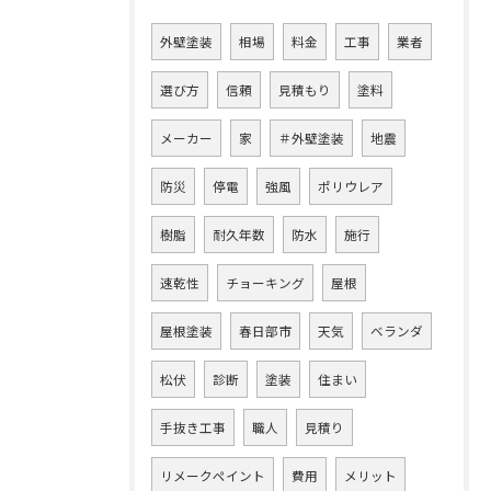
外壁塗装
相場
料金
工事
業者
選び方
信頼
見積もり
塗料
メーカー
家
＃外壁塗装
地震
防災
停電
強風
ポリウレア
樹脂
耐久年数
防水
施行
速乾性
チョーキング
屋根
屋根塗装
春日部市
天気
ベランダ
松伏
診断
塗装
住まい
手抜き工事
職人
見積り
リメークペイント
費用
メリット