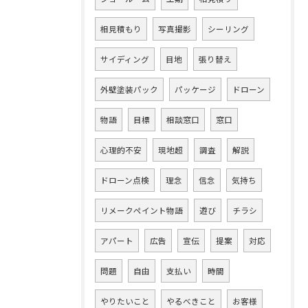
相見積もり
写真撮影
シーリング
サイディング
目地
張り替え
外壁塗装パック
パッケージ
ドローン
物語
目標
相談窓口
窓口
心理的不安
現地超
調査
解説
ドローン点検
理念
信念
気持ち
リメークペイント物語
遊び
チラシ
アパート
広告
宣伝
提案
対応
問題
自由
支払い
時間
やりたいこと
やるべきこと
お客様