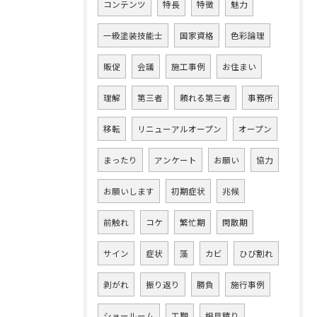
コンテンツ
特長
特徴
魅力
一級塗装技能士
国家資格
色彩論理
販促
会議
施工事例
お住まい
理解
第三者
頼れる第三者
事務所
移転
リニューアルオープン
オープン
まったり
アンケート
お願い
協力
お願いします
初期症状
兆候
前触れ
コケ
繁忙期
閑散期
サイン
症状
藻
カビ
ひび割れ
剥がれ
振り返り
勝負
施行事例
ショールーム
工期
相見積り