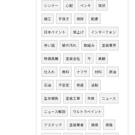
シンナー
心配
ペンキ
現状
施工
手抜き
値段
配慮
日本ペイント
値上げ
インターフォン
怖い話
壁の汚れ
取組み
塗装業界
物価高騰
塗装会社
今
美観
仕入れ
無料
ナフサ
材料
原油
石油
不安定
倒産
活動
生存報告
塗装工事
失敗
ニュース
ニュース解説
ウルトラペイント
アステック
塗装業者
価値
資格