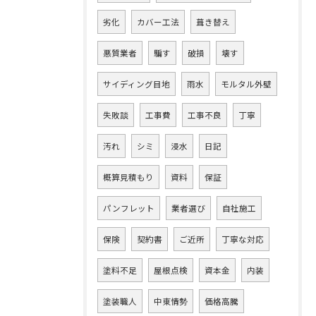
劣化
カバー工法
葺き替え
悪質業者
騙す
破損
壊す
サイディング目地
雨水
モルタル外壁
失敗談
工事費
工事不良
丁寧
汚れ
シミ
浸水
日記
概算見積もり
資料
保証
パンフレット
業者選び
自社施工
保険
契約書
ご近所
丁寧な対応
塗料不足
屋根点検
資本金
内装
塗装職人
中東情勢
価格高騰