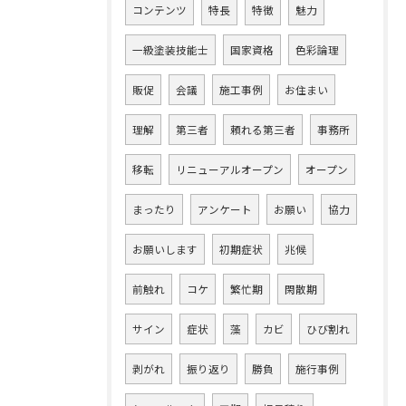
コンテンツ
特長
特徴
魅力
一級塗装技能士
国家資格
色彩論理
販促
会議
施工事例
お住まい
理解
第三者
頼れる第三者
事務所
移転
リニューアルオープン
オープン
まったり
アンケート
お願い
協力
お願いします
初期症状
兆候
前触れ
コケ
繁忙期
閑散期
サイン
症状
藻
カビ
ひび割れ
剥がれ
振り返り
勝負
施行事例