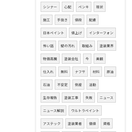
シンナー
心配
ペンキ
現状
施工
手抜き
値段
配慮
日本ペイント
値上げ
インターフォン
怖い話
壁の汚れ
取組み
塗装業界
物価高騰
塗装会社
今
美観
仕入れ
無料
ナフサ
材料
原油
石油
不安定
倒産
活動
生存報告
塗装工事
失敗
ニュース
ニュース解説
ウルトラペイント
アステック
塗装業者
価値
資格