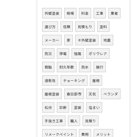
外壁塗装
相場
料金
工事
業者
選び方
信頼
見積もり
塗料
メーカー
家
＃外壁塗装
地震
防災
停電
強風
ポリウレア
樹脂
耐久年数
防水
施行
速乾性
チョーキング
屋根
屋根塗装
春日部市
天気
ベランダ
松伏
診断
塗装
住まい
手抜き工事
職人
見積り
リメークペイント
費用
メリット