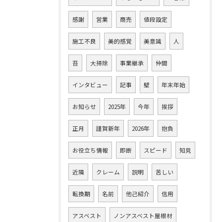
感謝
営業
商売
値段設定
施工不良
美的感覚
美意識
人
苔
大掃除
事業継承
仲間
インタビュー
記事
壁
年末年始
お知らせ
2025年
今年
挨拶
正月
謹賀新年
2026年
抱負
お役立ち情報
即断
スピード
知見
近隣
クレーム
説明
苦しい
転換期
名前
他己紹介
信用
アスベスト
ノンアスベスト屋根材