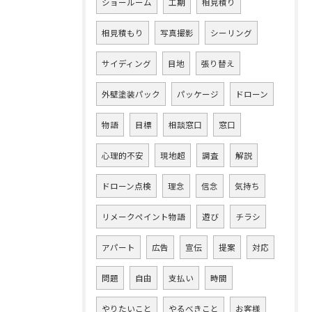
ショールーム
工期
相見積り
相見積もり
写真撮影
シーリング
サイディング
目地
張り替え
外壁塗装パック
パッケージ
ドローン
物語
目標
相談窓口
窓口
心理的不安
現地超
調査
解説
ドローン点検
理念
信念
気持ち
リメークペイント物語
遊び
チラシ
アパート
広告
宣伝
提案
対応
問題
自由
支払い
時間
やりたいこと
やるべきこと
お客様