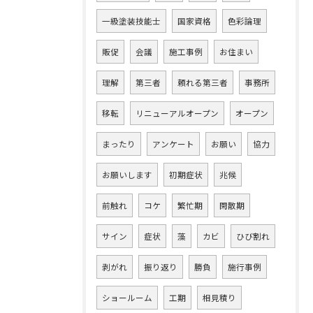
一級塗装技能士
国家資格
色彩論理
販促
会議
施工事例
お住まい
理解
第三者
頼れる第三者
事務所
移転
リニューアルオープン
オープン
まったり
アンケート
お願い
協力
お願いします
初期症状
兆候
前触れ
コケ
繁忙期
閑散期
サイン
症状
藻
カビ
ひび割れ
剥がれ
振り返り
勝負
施行事例
ショールーム
工期
相見積り