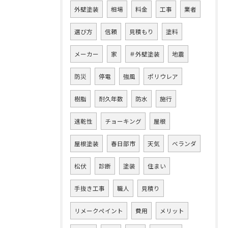
外壁塗装
相場
料金
工事
業者
選び方
信頼
見積もり
塗料
メーカー
家
＃外壁塗装
地震
防災
停電
強風
ポリウレア
樹脂
耐久年数
防水
施行
速乾性
チョーキング
屋根
屋根塗装
春日部市
天気
ベランダ
松伏
診断
塗装
住まい
手抜き工事
職人
見積り
リメークペイント
費用
メリット