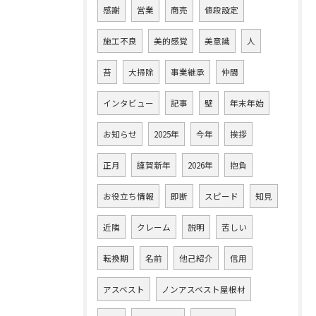
感謝
営業
商売
値段設定
施工不良
美的感覚
美意識
人
苔
大掃除
事業継承
仲間
インタビュー
記事
壁
年末年始
お知らせ
2025年
今年
挨拶
正月
謹賀新年
2026年
抱負
お役立ち情報
即断
スピード
知見
近隣
クレーム
説明
苦しい
転換期
名前
他己紹介
信用
アスベスト
ノンアスベスト屋根材