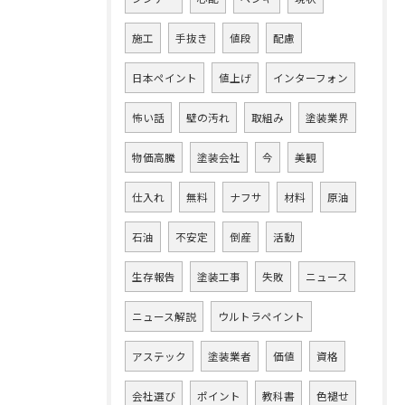
施工
手抜き
値段
配慮
日本ペイント
値上げ
インターフォン
怖い話
壁の汚れ
取組み
塗装業界
物価高騰
塗装会社
今
美観
仕入れ
無料
ナフサ
材料
原油
石油
不安定
倒産
活動
生存報告
塗装工事
失敗
ニュース
ニュース解説
ウルトラペイント
アステック
塗装業者
価値
資格
会社選び
ポイント
教科書
色褪せ