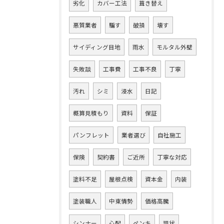
劣化
カバー工法
葺き替え
悪質業者
騙す
破損
壊す
サイディング目地
雨水
モルタル外壁
失敗談
工事費
工事不良
丁寧
汚れ
シミ
浸水
日記
概算見積もり
資料
保証
パンフレット
業者選び
自社施工
保険
契約書
ご近所
丁寧な対応
塗料不足
屋根点検
資本金
内装
塗装職人
中東情勢
価格高騰
シンナー
心配
ペンキ
現状