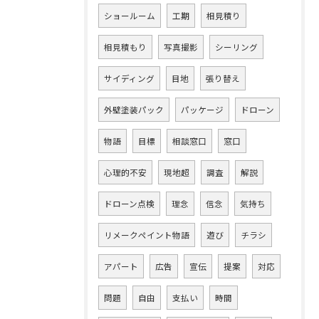
ショールーム
工期
相見積り
相見積もり
写真撮影
シーリング
サイディング
目地
張り替え
外壁塗装パック
パッケージ
ドローン
物語
目標
相談窓口
窓口
心理的不安
現地超
調査
解説
ドローン点検
理念
信念
気持ち
リメークペイント物語
遊び
チラシ
アパート
広告
宣伝
提案
対応
問題
自由
支払い
時間