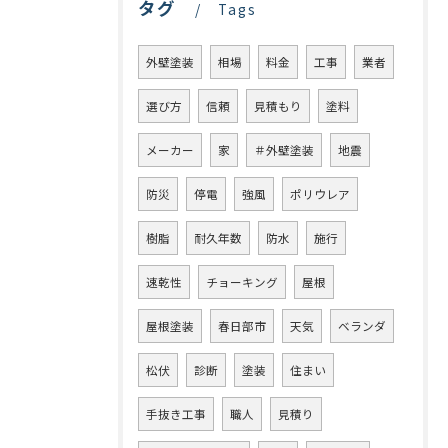
タグ
Tags
外壁塗装
相場
料金
工事
業者
選び方
信頼
見積もり
塗料
メーカー
家
＃外壁塗装
地震
防災
停電
強風
ポリウレア
樹脂
耐久年数
防水
施行
速乾性
チョーキング
屋根
屋根塗装
春日部市
天気
ベランダ
松伏
診断
塗装
住まい
手抜き工事
職人
見積り