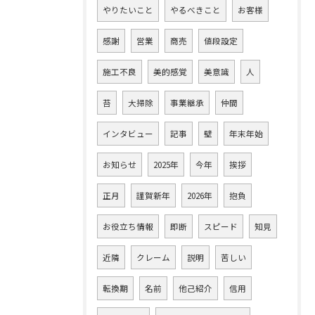
やりたいこと
やるべきこと
お客様
感謝
営業
商売
値段設定
施工不良
美的感覚
美意識
人
苔
大掃除
事業継承
仲間
インタビュー
記事
壁
年末年始
お知らせ
2025年
今年
挨拶
正月
謹賀新年
2026年
抱負
お役立ち情報
即断
スピード
知見
近隣
クレーム
説明
苦しい
転換期
名前
他己紹介
信用