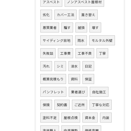
アスベスト
ノンアスベスト屋根材
劣化
カバー工法
葺き替え
悪質業者
騙す
破損
壊す
サイディング目地
雨水
モルタル外壁
失敗談
工事費
工事不良
丁寧
汚れ
シミ
浸水
日記
概算見積もり
資料
保証
パンフレット
業者選び
自社施工
保険
契約書
ご近所
丁寧な対応
塗料不足
屋根点検
資本金
内装
塗装職人
中東情勢
価格高騰