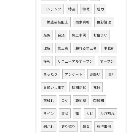
コンテンツ
特長
特徴
魅力
一級塗装技能士
国家資格
色彩論理
販促
会議
施工事例
お住まい
理解
第三者
頼れる第三者
事務所
移転
リニューアルオープン
オープン
まったり
アンケート
お願い
協力
お願いします
初期症状
兆候
前触れ
コケ
繁忙期
閑散期
サイン
症状
藻
カビ
ひび割れ
剥がれ
振り返り
勝負
施行事例