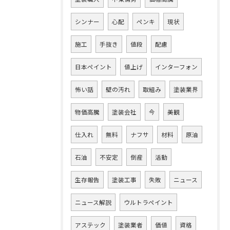
シンナー
心配
ペンキ
現状
施工
手抜き
値段
配慮
日本ペイント
値上げ
インターフォン
怖い話
壁の汚れ
取組み
塗装業界
物価高騰
塗装会社
今
美観
仕入れ
無料
ナフサ
材料
原油
石油
不安定
倒産
活動
生存報告
塗装工事
失敗
ニュース
ニュース解説
ウルトラペイント
アステック
塗装業者
価値
資格