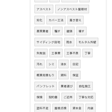
アスベスト
ノンアスベスト屋根材
劣化
カバー工法
葺き替え
悪質業者
騙す
破損
壊す
サイディング目地
雨水
モルタル外壁
失敗談
工事費
工事不良
丁寧
汚れ
シミ
浸水
日記
概算見積もり
資料
保証
パンフレット
業者選び
自社施工
保険
契約書
ご近所
丁寧な対応
塗料不足
屋根点検
資本金
内装