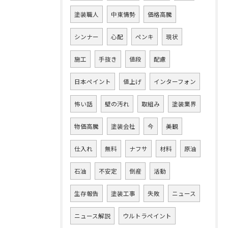
塗装職人
中東情勢
価格高騰
シンナー
心配
ペンキ
現状
施工
手抜き
値段
配慮
日本ペイント
値上げ
インターフォン
怖い話
壁の汚れ
取組み
塗装業界
物価高騰
塗装会社
今
美観
仕入れ
無料
ナフサ
材料
原油
石油
不安定
倒産
活動
生存報告
塗装工事
失敗
ニュース
ニュース解説
ウルトラペイント