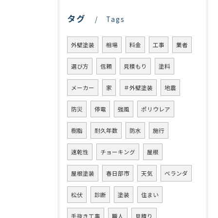
タグ
Tags
外壁塗装
相場
料金
工事
業者
選び方
信頼
見積もり
塗料
メーカー
家
＃外壁塗装
地震
防災
停電
強風
ポリウレア
樹脂
耐久年数
防水
施行
速乾性
チョーキング
屋根
屋根塗装
春日部市
天気
ベランダ
松伏
診断
塗装
住まい
手抜き工事
職人
見積り