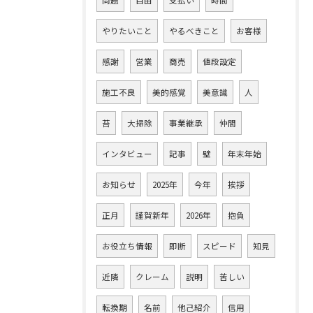
問題
自由
支払い
時間
やりたいこと
やるべきこと
お客様
感謝
営業
商売
値段設定
施工不良
美的感覚
美意識
人
苔
大掃除
事業継承
仲間
インタビュー
記事
壁
年末年始
お知らせ
2025年
今年
挨拶
正月
謹賀新年
2026年
抱負
お役立ち情報
即断
スピード
知見
近隣
クレーム
説明
苦しい
転換期
名前
他己紹介
信用