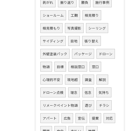
剥がれ
振り返り
勝負
施行事例
ショールーム
工期
相見積り
相見積もり
写真撮影
シーリング
サイディング
目地
張り替え
外壁塗装パック
パッケージ
ドローン
物語
目標
相談窓口
窓口
心理的不安
現地超
調査
解説
ドローン点検
理念
信念
気持ち
リメークペイント物語
遊び
チラシ
アパート
広告
宣伝
提案
対応