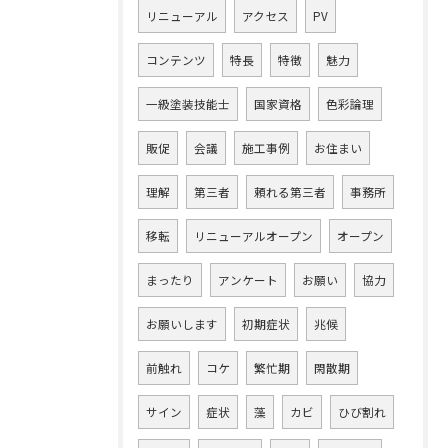
リニューアル
アクセス
PV
コンテンツ
特長
特徴
魅力
一級塗装技能士
国家資格
色彩論理
販促
会議
施工事例
お住まい
理解
第三者
頼れる第三者
事務所
移転
リニューアルオープン
オープン
まったり
アンケート
お願い
協力
お願いします
初期症状
兆候
前触れ
コケ
繁忙期
閑散期
サイン
症状
藻
カビ
ひび割れ