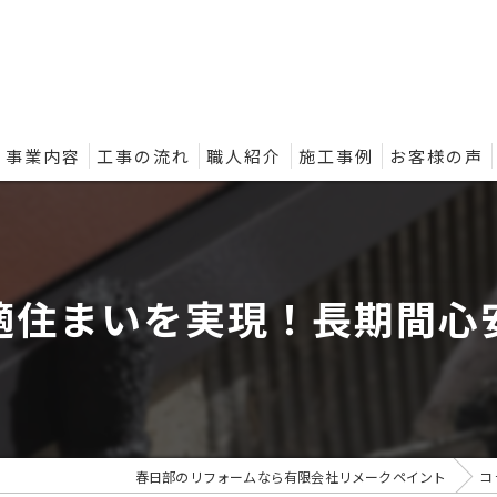
事業内容
工事の流れ
職人紹介
施工事例
お客様の声
ントの外壁塗装プラン
適住まいを実現！長期間心
春日部のリフォームなら有限会社リメークペイント
コ