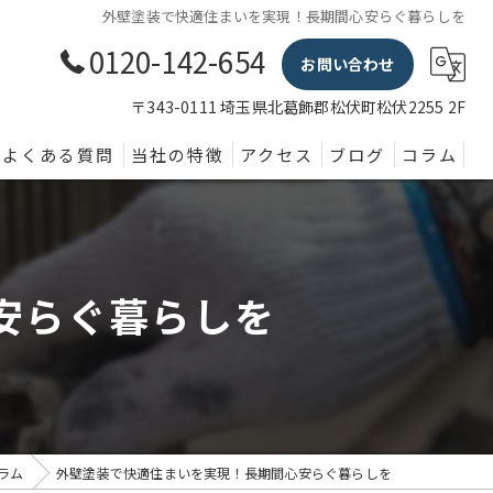
外壁塗装で快適住まいを実現！長期間心安らぐ暮らしを
0120-142-654
お問い合わせ
〒343-0111 埼玉県北葛飾郡松伏町松伏2255 2F
よくある質問
当社の特徴
アクセス
ブログ
コラム
外壁塗装
屋根
安らぐ暮らしを
内装
防水
水回り
ラム
外壁塗装で快適住まいを実現！長期間心安らぐ暮らしを