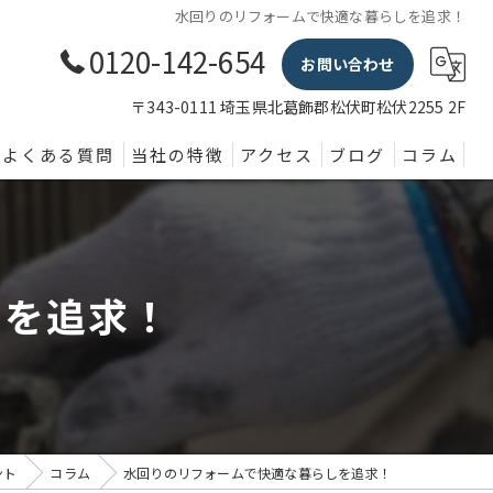
水回りのリフォームで快適な暮らしを追求！
0120-142-654
お問い合わせ
〒343-0111 埼玉県北葛飾郡松伏町松伏2255 2F
よくある質問
当社の特徴
アクセス
ブログ
コラム
外壁塗装
屋根
しを追求！
内装
防水
水回り
ント
コラム
水回りのリフォームで快適な暮らしを追求！