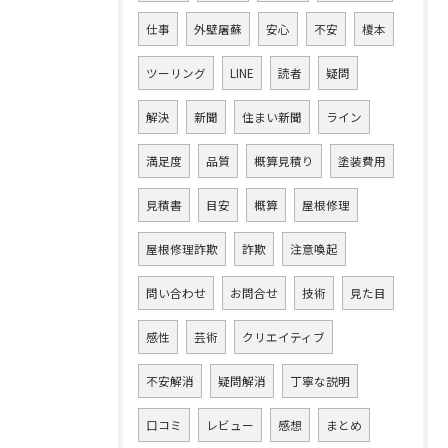
仕事
外壁屠蘇
安心
不安
榎本
ツーリング
LINE
読者
疑問
解決
新聞
住まい新聞
ライン
満足度
品質
概算見積り
塗装費用
見積書
目安
概算
屋根修理
屋根修理詐欺
詐欺
注意喚起
問い合わせ
お問合せ
技術
見た目
感性
芸術
クリエイティブ
不安解消
疑問解消
丁寧な説明
口コミ
レビュー
感想
まとめ