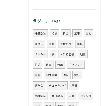
タグ
Tags
外壁塗装
相場
料金
工事
業者
選び方
信頼
見積もり
塗料
メーカー
家
＃外壁塗装
地震
防災
停電
強風
ポリウレア
樹脂
耐久年数
防水
施行
速乾性
チョーキング
屋根
屋根塗装
春日部市
天気
ベランダ