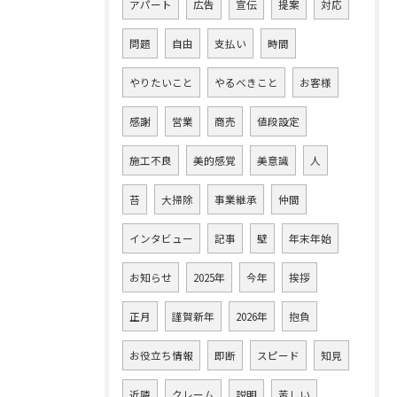
アパート
広告
宣伝
提案
対応
問題
自由
支払い
時間
やりたいこと
やるべきこと
お客様
感謝
営業
商売
値段設定
施工不良
美的感覚
美意識
人
苔
大掃除
事業継承
仲間
インタビュー
記事
壁
年末年始
お知らせ
2025年
今年
挨拶
正月
謹賀新年
2026年
抱負
お役立ち情報
即断
スピード
知見
近隣
クレーム
説明
苦しい