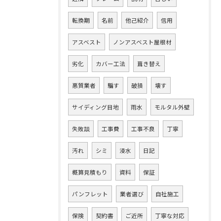
転換期
名前
他己紹介
信用
アスベスト
ノンアスベスト屋根材
劣化
カバー工法
葺き替え
悪質業者
騙す
破損
壊す
サイディング目地
雨水
モルタル外壁
失敗談
工事費
工事不良
丁寧
汚れ
シミ
浸水
日記
概算見積もり
資料
保証
パンフレット
業者選び
自社施工
保険
契約書
ご近所
丁寧な対応