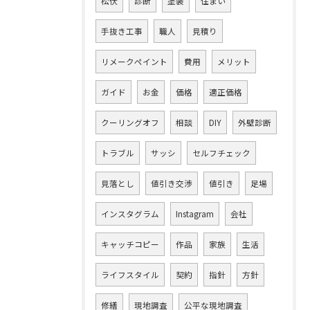
松伏
診断
塗装
住まい
手抜き工事
職人
見積り
リメークペイント
費用
メリット
ガイド
お金
価格
適正価格
クーリングオフ
相談
DIY
外壁診断
トラブル
サッシ
セルフチェック
見落とし
値引き交渉
値引き
足場
インスタグラム
Instagram
会社
キャッチコピー
作品
家族
生活
ライフスタイル
契約
指針
方針
修繕
現地調査
公平な現地調査