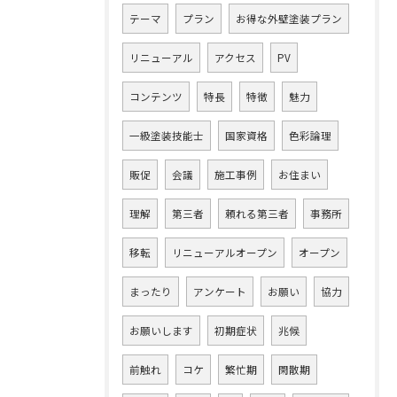
テーマ
プラン
お得な外壁塗装プラン
リニューアル
アクセス
PV
コンテンツ
特長
特徴
魅力
一級塗装技能士
国家資格
色彩論理
販促
会議
施工事例
お住まい
理解
第三者
頼れる第三者
事務所
移転
リニューアルオープン
オープン
まったり
アンケート
お願い
協力
お願いします
初期症状
兆候
前触れ
コケ
繁忙期
閑散期