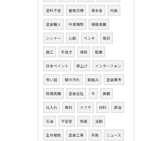
塗料不足
屋根点検
資本金
内装
塗装職人
中東情勢
価格高騰
シンナー
心配
ペンキ
現状
施工
手抜き
値段
配慮
日本ペイント
値上げ
インターフォン
怖い話
壁の汚れ
取組み
塗装業界
物価高騰
塗装会社
今
美観
仕入れ
無料
ナフサ
材料
原油
石油
不安定
倒産
活動
生存報告
塗装工事
失敗
ニュース