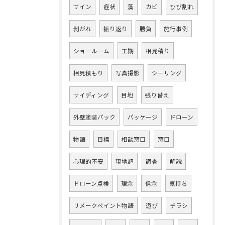
サイン
症状
藻
カビ
ひび割れ
剥がれ
振り返り
勝負
施行事例
ショールーム
工期
相見積り
相見積もり
写真撮影
シーリング
サイディング
目地
張り替え
外壁塗装パック
パッケージ
ドローン
物語
目標
相談窓口
窓口
心理的不安
現地超
調査
解説
ドローン点検
理念
信念
気持ち
リメークペイント物語
遊び
チラシ