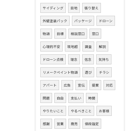
サイディング
目地
張り替え
外壁塗装パック
パッケージ
ドローン
物語
目標
相談窓口
窓口
心理的不安
現地超
調査
解説
ドローン点検
理念
信念
気持ち
リメークペイント物語
遊び
チラシ
アパート
広告
宣伝
提案
対応
問題
自由
支払い
時間
やりたいこと
やるべきこと
お客様
感謝
営業
商売
値段設定