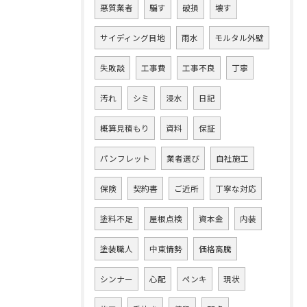
悪質業者
騙す
破損
壊す
サイディング目地
雨水
モルタル外壁
失敗談
工事費
工事不良
丁寧
汚れ
シミ
浸水
日記
概算見積もり
資料
保証
パンフレット
業者選び
自社施工
保険
契約書
ご近所
丁寧な対応
塗料不足
屋根点検
資本金
内装
塗装職人
中東情勢
価格高騰
シンナー
心配
ペンキ
現状