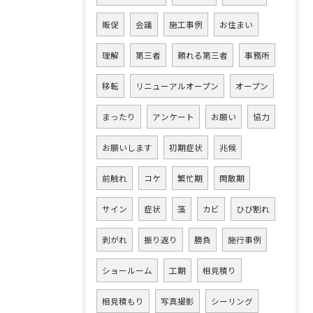
販促
会議
施工事例
お住まい
理解
第三者
頼れる第三者
事務所
移転
リニューアルオープン
オープン
まったり
アンケート
お願い
協力
お願いします
初期症状
兆候
前触れ
コケ
繁忙期
閑散期
サイン
症状
藻
カビ
ひび割れ
剥がれ
振り返り
勝負
施行事例
ショールーム
工期
相見積り
相見積もり
写真撮影
シーリング