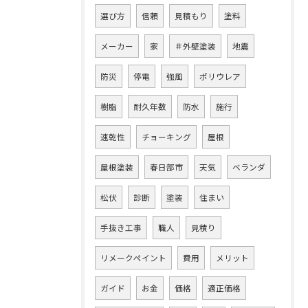
選び方
信頼
見積もり
塗料
メーカー
家
＃外壁塗装
地震
防災
停電
強風
ポリウレア
樹脂
耐久年数
防水
施行
速乾性
チョーキング
屋根
屋根塗装
春日部市
天気
ベランダ
松伏
診断
塗装
住まい
手抜き工事
職人
見積り
リメークペイント
費用
メリット
ガイド
お金
価格
適正価格