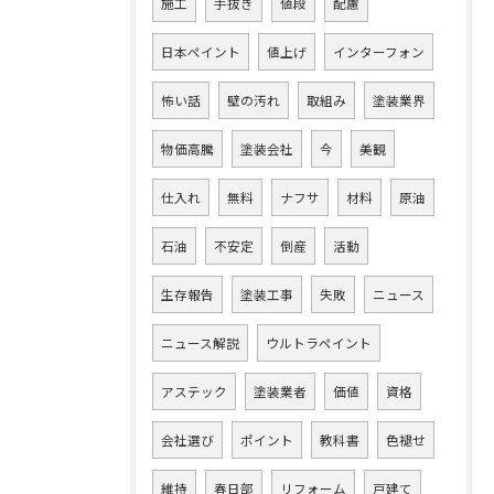
施工
手抜き
値段
配慮
日本ペイント
値上げ
インターフォン
怖い話
壁の汚れ
取組み
塗装業界
物価高騰
塗装会社
今
美観
仕入れ
無料
ナフサ
材料
原油
石油
不安定
倒産
活動
生存報告
塗装工事
失敗
ニュース
ニュース解説
ウルトラペイント
アステック
塗装業者
価値
資格
会社選び
ポイント
教科書
色褪せ
維持
春日部
リフォーム
戸建て