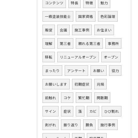
コンテンツ
特長
特徴
魅力
一級塗装技能士
国家資格
色彩論理
販促
会議
施工事例
お住まい
理解
第三者
頼れる第三者
事務所
移転
リニューアルオープン
オープン
まったり
アンケート
お願い
協力
お願いします
初期症状
兆候
前触れ
コケ
繁忙期
閑散期
サイン
症状
藻
カビ
ひび割れ
剥がれ
振り返り
勝負
施行事例