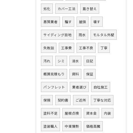
劣化
カバー工法
葺き替え
悪質業者
騙す
破損
壊す
サイディング目地
雨水
モルタル外壁
失敗談
工事費
工事不良
丁寧
汚れ
シミ
浸水
日記
概算見積もり
資料
保証
パンフレット
業者選び
自社施工
保険
契約書
ご近所
丁寧な対応
塗料不足
屋根点検
資本金
内装
塗装職人
中東情勢
価格高騰