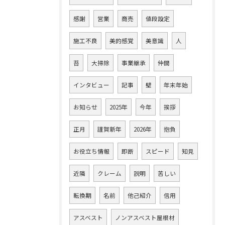
感謝
営業
商売
値段設定
施工不良
美的感覚
美意識
人
苔
大掃除
事業継承
仲間
インタビュー
記事
壁
年末年始
お知らせ
2025年
今年
挨拶
正月
謹賀新年
2026年
抱負
お役立ち情報
即断
スピード
知見
近隣
クレーム
説明
苦しい
転換期
名前
他己紹介
信用
アスベスト
ノンアスベスト屋根材