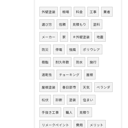
外壁塗装
相場
料金
工事
業者
選び方
信頼
見積もり
塗料
メーカー
家
＃外壁塗装
地震
防災
停電
強風
ポリウレア
樹脂
耐久年数
防水
施行
速乾性
チョーキング
屋根
屋根塗装
春日部市
天気
ベランダ
松伏
診断
塗装
住まい
手抜き工事
職人
見積り
リメークペイント
費用
メリット