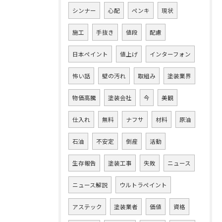
シンナー
心配
ペンキ
現状
施工
手抜き
値段
配慮
日本ペイント
値上げ
インターフォン
怖い話
壁の汚れ
取組み
塗装業界
物価高騰
塗装会社
今
美観
仕入れ
無料
ナフサ
材料
原油
石油
不安定
倒産
活動
生存報告
塗装工事
失敗
ニュース
ニュース解説
ウルトラペイント
アステック
塗装業者
価値
資格