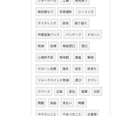
ショールーム
工期
相見積り
相見積もり
写真撮影
シーリング
サイディング
目地
張り替え
外壁塗装パック
パッケージ
ドローン
物語
目標
相談窓口
窓口
心理的不安
現地超
調査
解説
ドローン点検
理念
信念
気持ち
リメークペイント物語
遊び
チラシ
アパート
広告
宣伝
提案
対応
問題
自由
支払い
時間
やりたいこと
やるべきこと
お客様