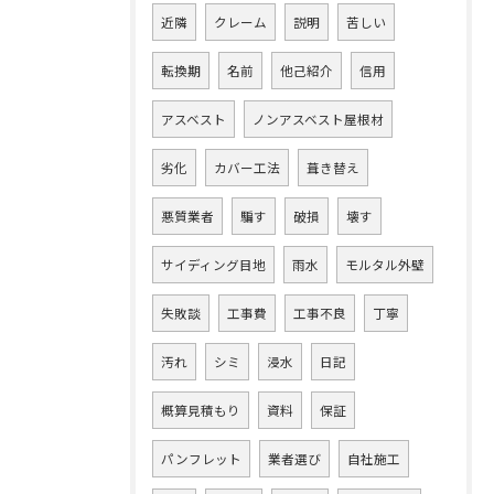
近隣
クレーム
説明
苦しい
転換期
名前
他己紹介
信用
アスベスト
ノンアスベスト屋根材
劣化
カバー工法
葺き替え
悪質業者
騙す
破損
壊す
サイディング目地
雨水
モルタル外壁
失敗談
工事費
工事不良
丁寧
汚れ
シミ
浸水
日記
概算見積もり
資料
保証
パンフレット
業者選び
自社施工