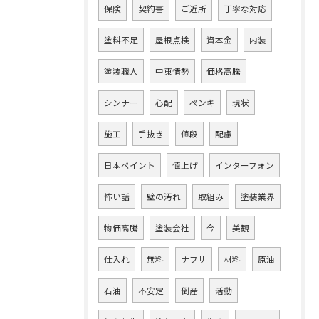
保険
契約書
ご近所
丁寧な対応
塗料不足
屋根点検
資本金
内装
塗装職人
中東情勢
価格高騰
シンナー
心配
ペンキ
現状
施工
手抜き
値段
配慮
日本ペイント
値上げ
インターフォン
怖い話
壁の汚れ
取組み
塗装業界
物価高騰
塗装会社
今
美観
仕入れ
無料
ナフサ
材料
原油
石油
不安定
倒産
活動