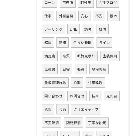
ローン
市役所
町役場
会社ブログ
仕事
外壁屠蘇
安心
不安
榎本
ツーリング
LINE
読者
疑問
解決
新聞
住まい新聞
ライン
満足度
品質
概算見積り
塗装費用
見積書
目安
概算
屋根修理
屋根修理詐欺
詐欺
注意喚起
問い合わせ
お問合せ
技術
見た目
感性
芸術
クリエイティブ
不安解消
疑問解消
丁寧な説明