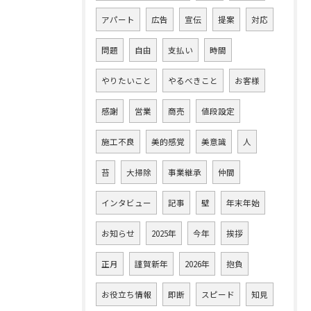
アパート
広告
宣伝
提案
対応
問題
自由
支払い
時間
やりたいこと
やるべきこと
お客様
感謝
営業
商売
値段設定
施工不良
美的感覚
美意識
人
苔
大掃除
事業継承
仲間
インタビュー
記事
壁
年末年始
お知らせ
2025年
今年
挨拶
正月
謹賀新年
2026年
抱負
お役立ち情報
即断
スピード
知見