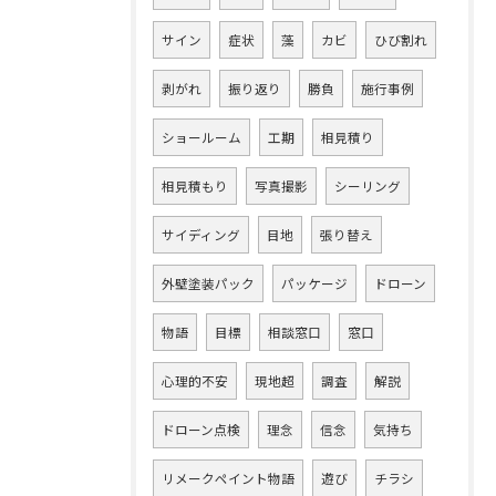
サイン
症状
藻
カビ
ひび割れ
剥がれ
振り返り
勝負
施行事例
ショールーム
工期
相見積り
相見積もり
写真撮影
シーリング
サイディング
目地
張り替え
外壁塗装パック
パッケージ
ドローン
物語
目標
相談窓口
窓口
心理的不安
現地超
調査
解説
ドローン点検
理念
信念
気持ち
リメークペイント物語
遊び
チラシ