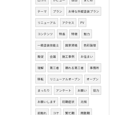
口コミ
レビュー
感想
まとめ
テーマ
プラン
お得な外壁塗装プラン
リニューアル
アクセス
PV
コンテンツ
特長
特徴
魅力
一級塗装技能士
国家資格
色彩論理
販促
会議
施工事例
お住まい
理解
第三者
頼れる第三者
事務所
移転
リニューアルオープン
オープン
まったり
アンケート
お願い
協力
お願いします
初期症状
兆候
前触れ
コケ
繁忙期
閑散期