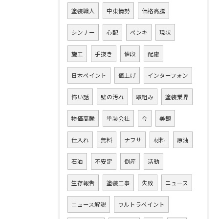
塗装職人
中東情勢
価格高騰
シンナー
心配
ペンキ
現状
施工
手抜き
値段
配慮
日本ペイント
値上げ
インターフォン
怖い話
壁の汚れ
取組み
塗装業界
物価高騰
塗装会社
今
美観
仕入れ
無料
ナフサ
材料
原油
石油
不安定
倒産
活動
生存報告
塗装工事
失敗
ニュース
ニュース解説
ウルトラペイント