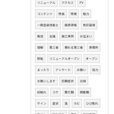
リニューアル
アクセス
PV
コンテンツ
特長
特徴
魅力
一級塗装技能士
国家資格
色彩論理
販促
会議
施工事例
お住まい
理解
第三者
頼れる第三者
事務所
移転
リニューアルオープン
オープン
まったり
アンケート
お願い
協力
お願いします
初期症状
兆候
前触れ
コケ
繁忙期
閑散期
サイン
症状
藻
カビ
ひび割れ