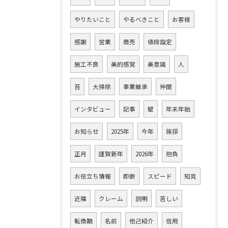
やりたいこと
やるべきこと
お客様
感謝
営業
商売
値段設定
施工不良
美的感覚
美意識
人
苔
大掃除
事業継承
仲間
インタビュー
記事
壁
年末年始
お知らせ
2025年
今年
挨拶
正月
謹賀新年
2026年
抱負
お役立ち情報
即断
スピード
知見
近隣
クレーム
説明
苦しい
転換期
名前
他己紹介
信用