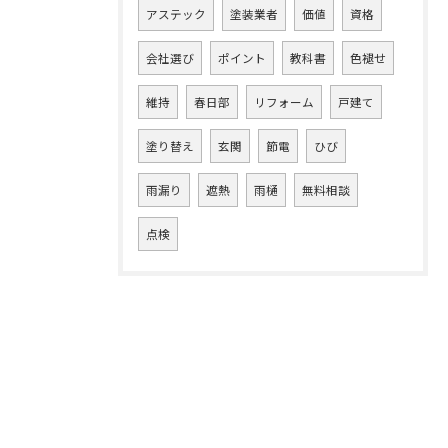
アステック
塗装業者
価値
資格
会社選び
ポイント
教科書
色褪せ
維持
春日部
リフォーム
戸建て
塗り替え
玄関
節電
ひび
雨漏り
遮熱
雨樋
無料相談
点検