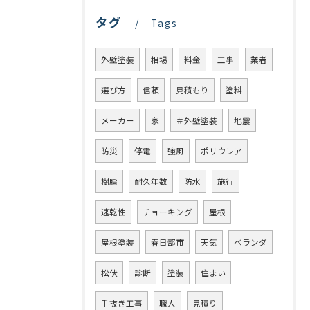
タグ
Tags
外壁塗装
相場
料金
工事
業者
選び方
信頼
見積もり
塗料
メーカー
家
＃外壁塗装
地震
防災
停電
強風
ポリウレア
樹脂
耐久年数
防水
施行
速乾性
チョーキング
屋根
屋根塗装
春日部市
天気
ベランダ
松伏
診断
塗装
住まい
手抜き工事
職人
見積り