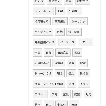
剥がれ
振り返り
勝負
施行事例
ショールーム
工期
相見積り
相見積もり
写真撮影
シーリング
サイディング
目地
張り替え
外壁塗装パック
パッケージ
ドローン
物語
目標
相談窓口
窓口
心理的不安
現地超
調査
解説
ドローン点検
理念
信念
気持ち
リメークペイント物語
遊び
チラシ
アパート
広告
宣伝
提案
対応
問題
自由
支払い
時間