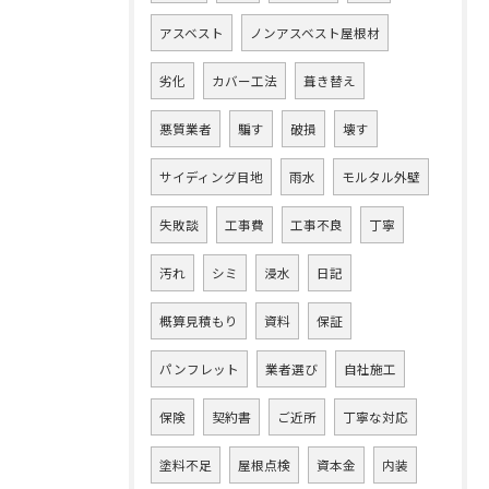
アスベスト
ノンアスベスト屋根材
劣化
カバー工法
葺き替え
悪質業者
騙す
破損
壊す
サイディング目地
雨水
モルタル外壁
失敗談
工事費
工事不良
丁寧
汚れ
シミ
浸水
日記
概算見積もり
資料
保証
パンフレット
業者選び
自社施工
保険
契約書
ご近所
丁寧な対応
塗料不足
屋根点検
資本金
内装