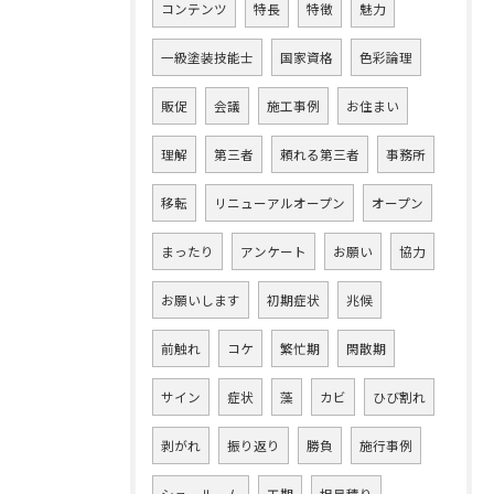
コンテンツ
特長
特徴
魅力
一級塗装技能士
国家資格
色彩論理
販促
会議
施工事例
お住まい
理解
第三者
頼れる第三者
事務所
移転
リニューアルオープン
オープン
まったり
アンケート
お願い
協力
お願いします
初期症状
兆候
前触れ
コケ
繁忙期
閑散期
サイン
症状
藻
カビ
ひび割れ
剥がれ
振り返り
勝負
施行事例