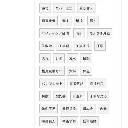
劣化
カバー工法
葺き替え
悪質業者
騙す
破損
壊す
サイディング目地
雨水
モルタル外壁
失敗談
工事費
工事不良
丁寧
汚れ
シミ
浸水
日記
概算見積もり
資料
保証
パンフレット
業者選び
自社施工
保険
契約書
ご近所
丁寧な対応
塗料不足
屋根点検
資本金
内装
塗装職人
中東情勢
価格高騰