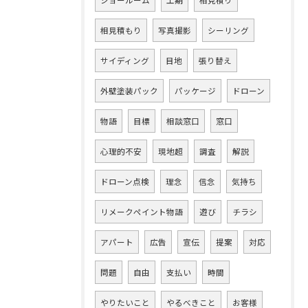
ショールーム
工期
相見積り
相見積もり
写真撮影
シーリング
サイディング
目地
張り替え
外壁塗装パック
パッケージ
ドローン
物語
目標
相談窓口
窓口
心理的不安
現地超
調査
解説
ドローン点検
理念
信念
気持ち
リメークペイント物語
遊び
チラシ
アパート
広告
宣伝
提案
対応
問題
自由
支払い
時間
やりたいこと
やるべきこと
お客様