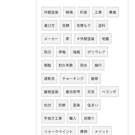
外壁塗装
相場
料金
工事
業者
選び方
信頼
見積もり
塗料
メーカー
家
＃外壁塗装
地震
防災
停電
強風
ポリウレア
樹脂
耐久年数
防水
施行
速乾性
チョーキング
屋根
屋根塗装
春日部市
天気
ベランダ
松伏
診断
塗装
住まい
手抜き工事
職人
見積り
リメークペイント
費用
メリット