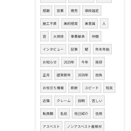
感謝
営業
商売
値段設定
施工不良
美的感覚
美意識
人
苔
大掃除
事業継承
仲間
インタビュー
記事
壁
年末年始
お知らせ
2025年
今年
挨拶
正月
謹賀新年
2026年
抱負
お役立ち情報
即断
スピード
知見
近隣
クレーム
説明
苦しい
転換期
名前
他己紹介
信用
アスベスト
ノンアスベスト屋根材